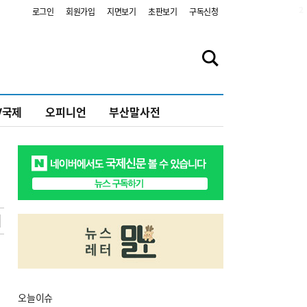
2
로그인
회원가입
지면보기
초판보기
구독신청
V국제
오피니언
부산말사전
오늘
이슈