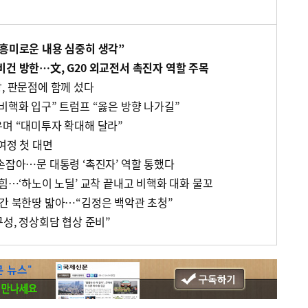
“흥미로운 내용 심중히 생각”
비건 방한…文, G20 외교전서 촉진자 역할 주목
, 판문점에 함께 섰다
비핵화 입구” 트럼프 “옳은 방향 나가길”
우며 “대미투자 확대해 달라”
여정 첫 대면
손잡아…문 대통령 ‘촉진자’ 역할 통했다
 힘…‘하노이 노딜’ 교착 끝내고 비핵화 대화 물꼬
분간 북한땅 밟아…“김정은 백악관 초청”
구성, 정상회담 협상 준비”