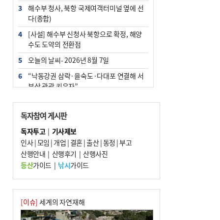
3
해수부 청사, 북항 국제여객터미널 옆에 선
다(종합)
4
[사설] 해수부 신청사 북항으로 확정, 해양
수도 도약의 전환점
5
오늘의 날씨- 2026년 8월 7일
6
“낙동강권 삼락·을숙도·다대포 연결해 서
부산 관광 키우자”
7
부울경 주말부터 비소식…‘극한 폭염’ 한풀
꺾일 듯
독자참여 게시판
8
피란마을 67년 역사인데…전교생 24명 아
독자투고
|
기사제보
미초 통폐합 기로
인사
|
모임
|
개업
|
결혼
|
출산
|
동정
|
부고
9
산행안내
외국인 선원 ‘인신매매 경유지’ 된 부산…
|
산행후기
|
산행사진
우려가 현실로
등산
가이드
|
낚시
가이드
10
부산 청소년 극지탐험대 8인, 열흘간 북극
구석구석 누빈다
[이슈]
세계의 자연재해