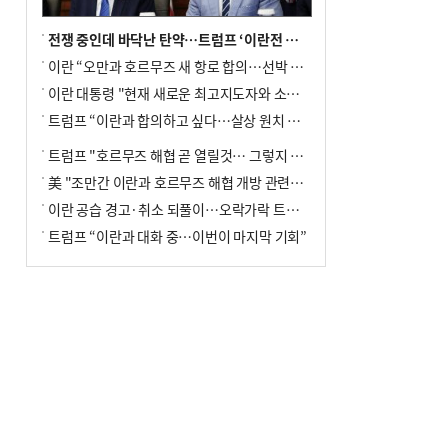
전쟁 중인데 바닥난 탄약…트럼프 ‘이란전 무기고갈’ 국방장관 질책
이란 “오만과 호르무즈 새 항로 합의…선박 안전은 보장 못해”
이란 대통령 "현재 새로운 최고지도자와 소통 어려운 상황"
트럼프 “이란과 합의하고 싶다…살상 원치 않아”
트럼프 "호르무즈 해협 곧 열릴것… 그렇지 않으면 이란에 강력 공격"
美 "조만간 이란과 호르무즈 해협 개방 관련된 합의 이뤄질 것"
이란 공습 경고·취소 되풀이…오락가락 트럼프 비꼰 ‘타코’
트럼프 “이란과 대화 중…이번이 마지막 기회”