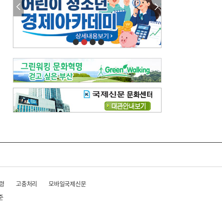
령
고충처리
모바일국제신문
준