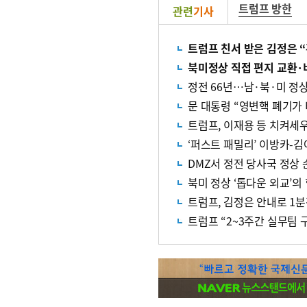
트럼프 방한
관련
기사
트럼프 친서 받은 김정은 
북미정상 직접 편지 교환·
정전 66년…남·북·미 정상
문 대통령 “영변핵 폐기가 
트럼프, 이재용 등 치켜세
‘퍼스트 패밀리’ 이방카-김
DMZ서 정전 당사국 정상 
북미 정상 ‘톱다운 외교’의
트럼프, 김정은 안내로 1
트럼프 “2~3주간 실무팀 