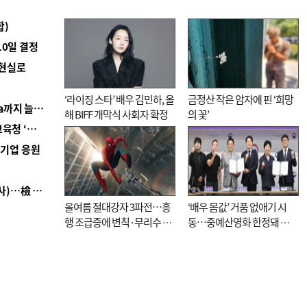
합)
10일 결정
 현실로
‘라이징 스타’ 배우 김민하, 올
금정산 작은 암자에 핀 ‘희망
■ 경남 농정 비전 ‘잘 사는 농촌’…스마트팜 1000㏊까지 늘린다
해 BIFF 개막식 사회자 확정
의 꽃’
■ 교육혁신선도지 공모 코앞인데…구·군 난색에 교육청 ‘쩔쩔’
역기업 응원
■ 검사 신분 버리고 직급하향(10년 이하 저연차 검사)…檢 중수청행 기피
올여름 절대강자 3파전…흥
‘배우 몸값’ 거품 없애기 시
행 조급증에 변칙·무리수 마
동…중예산영화 한정돼 실
케팅도
효성 의문도