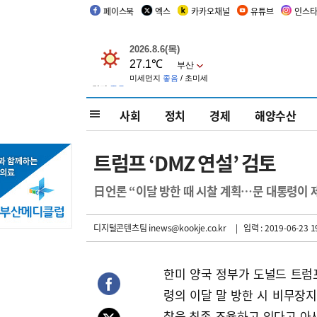
페이스북
엑스
카카오채널
유튜브
인스
사회
정치
경제
해양수산
트럼프 ‘DMZ 연설’ 검토
日언론 “이달 방한 때 시찰 계획…문 대통령이 제
디지털콘텐츠팀 inews@kookje.co.kr
| 입력 : 2019-06-23 1
한미 양국 정부가 도널드 트럼
령의 이달 말 방한 시 비무장지대
찰을 최종 조율하고 있다고 아