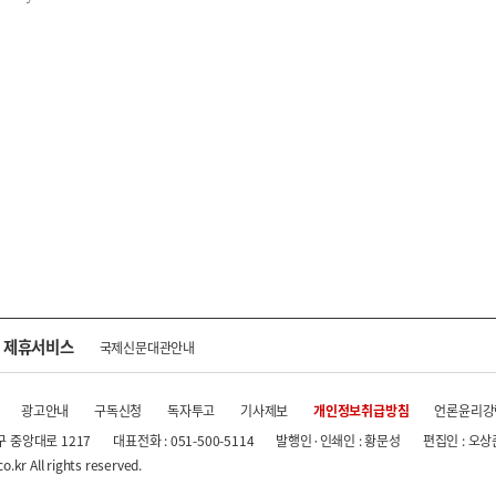
제휴서비스
국제신문대관안내
광고안내
구독신청
독자투고
기사제보
개인정보취급방침
언론윤리강
구 중앙대로 1217
대표전화 : 051-500-5114
발행인·인쇄인 : 황문성
편집인 : 오상
.kr All rights reserved.