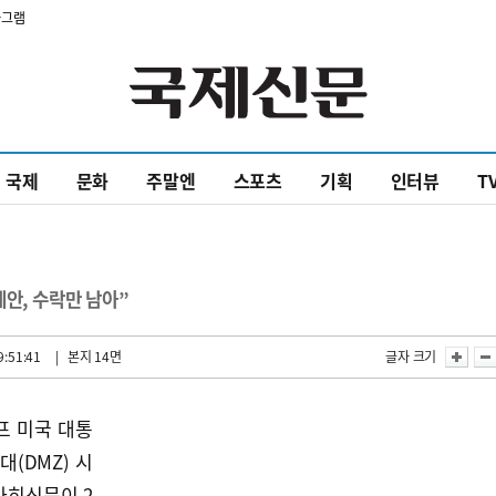
타그램
국제
문화
주말엔
스포츠
기획
인터뷰
T
안, 수락만 남아”
9:51:41
| 본지 14면
글자 크기
프 미국 대통
(DMZ) 시
사히신문이 2