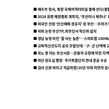
■ 해수부 청사, 북항 국제여객터미널 옆에 선다(종
■ 2028 유엔 해양총회 개최지, ‘부산이냐 제주냐’ 
■ 외국인 선원 ‘인신매매 경유지’ 된 부산…우려가
■ 비위 논란 부산TP, 외부인사 혁신위 설치
■ 르노 못 타는 부산시장…관용차 규정에 막힌 지
■ 마산 원도심 행정·주거복합단지 연내 준공 수순