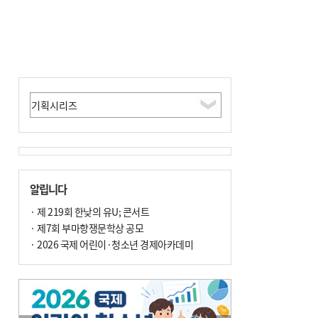
알립니다
· 제 219회 한낮의 유U; 콘서트
· 제7회 부마항쟁문학상 공모
· 2026 국제 어린이·청소년 경제아카데미