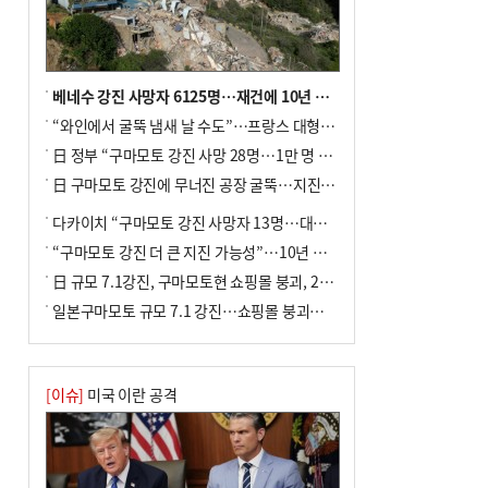
베네수 강진 사망자 6125명…재건에 10년 이상 걸릴수도
“와인에서 굴뚝 냄새 날 수도”…프랑스 대형 산불에 보르도 와인 품질 위협
日 정부 “구마모토 강진 사망 28명…1만 명 대피”
日 구마모토 강진에 무너진 공장 굴뚝…지진 사망자 최소 13명
다카이치 “구마모토 강진 사망자 13명…대규모 피해 확인”
“구마모토 강진 더 큰 지진 가능성”…10년 전 지진에 단층 재활성
日 규모 7.1강진, 구마모토현 쇼핑몰 붕괴, 2명 사망
일본구마모토 규모 7.1 강진…쇼핑몰 붕괴로 직원 20여 명 갇힌 듯
[이슈]
미국 이란 공격