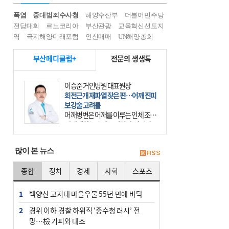
폭염
중대범죄수사청
해양수산부
더불어민주당
전당대회
르노코리아
부산관광
교육혁신선도지
역
극지해양미래포럼
인신매매
UN해양총회
부산메디클럽+
전문의 생생톡
이승준 거인병원 대표원장
회전근개 재파열 잦은 편…어깨 진피
보강술 고려를
어깨병변은 어깨를 이루는 인체 조직
에 발생하는 손상을 말한다. 여기에
는 오십견과 회전근개 증후군, 어깨
의 석회성 힘줄염 등이 있다. 국민건
많이 본 뉴스
강보험에 의하면 어깨병변
종합
정치
경제
사회
스포츠
1
백양산 고지대 마을우물 55년 만에 바닥
2
경위 이하 경찰 하위직 ‘중수청 러시’ 전
망…檢 기피와 대조