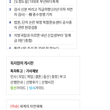
2
[도청도설] 다대포 부산바다축제
3
검사 신분 버리고 직급하향(10년 이하 저연
차 검사)…檢 중수청행 기피
4
법원, 단차 논란 북항 복합환승센터 공사중
지 관련 현장검증
5
지방국립대 이르면 내년 신입생부터 ‘등록
금 0원’(종합)
6
통영시민 추석 전 35만 원 받는다
7
부산 철강공장 50대 노동자 추락사
독자참여 게시판
8
국힘 부산시당, ‘정이한 조력’ 시의원 윤리
위에…‘한동훈 지지’도 신고접수
독자투고
|
기사제보
인사
|
모임
|
개업
|
결혼
|
출산
|
동정
|
부고
9
지역 상권도 말라죽을 판이라…가뭄 속 밀
산행안내
양물축제 강행 논란
|
산행후기
|
산행사진
등산
가이드
|
낚시
가이드
10
탄소흡수력 높여 폭염 대응…부산 도시숲
지도 다시 그린다
[이슈]
세계의 자연재해