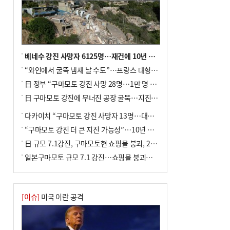
베네수 강진 사망자 6125명…재건에 10년 이상 걸릴수도
“와인에서 굴뚝 냄새 날 수도”…프랑스 대형 산불에 보르도 와인 품질 위협
日 정부 “구마모토 강진 사망 28명…1만 명 대피”
日 구마모토 강진에 무너진 공장 굴뚝…지진 사망자 최소 13명
다카이치 “구마모토 강진 사망자 13명…대규모 피해 확인”
“구마모토 강진 더 큰 지진 가능성”…10년 전 지진에 단층 재활성
日 규모 7.1강진, 구마모토현 쇼핑몰 붕괴, 2명 사망
일본구마모토 규모 7.1 강진…쇼핑몰 붕괴로 직원 20여 명 갇힌 듯
[이슈]
미국 이란 공격