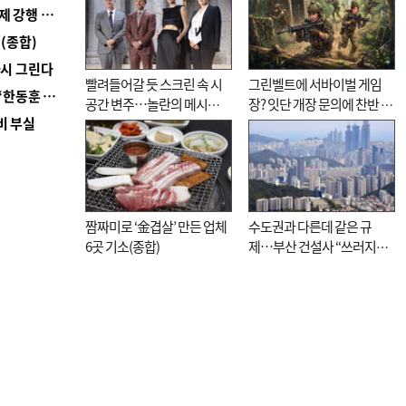
■ 지역 상권도 말라죽을 판이라…가뭄 속 밀양물축제 강행 논란
(종합)
다시 그린다
빨려들어갈 듯 스크린 속 시
그린벨트에 서바이벌 게임
■ 국힘 부산시당, ‘정이한 조력’ 시의원 윤리위에…‘한동훈 지지’도 신고접수
공간 변주…놀란의 메시지
장? 잇단 개장 문의에 찬반 논
비 부실
는 ‘전쟁 속죄’
쟁
짬짜미로 ‘金겹살’ 만든 업체
수도권과 다른데 같은 규
6곳 기소(종합)
제…부산 건설사 “쓰러지기
직전”