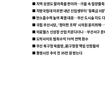
■ 지방국립대 이르면 내년 신입생부터 ‘등록금 0원’
■ 탄소흡수력 높여 폭염 대응…부산 도시숲 지도 
■ 의료헬스 신성장 산업 키운다더니…부산서구 준
■ 도박사이트 범죄수익 70억 전액 환수
■ 부산 북구청 쑥뜸방, 前구청장 책임 인정될까
■ 통영시민 추석 전 35만 원 받는다