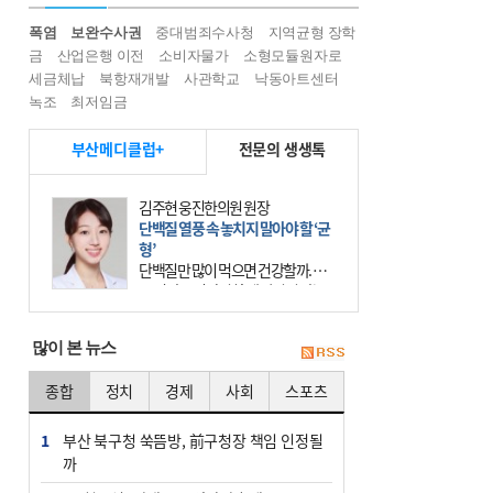
폭염
보완수사권
중대범죄수사청
지역균형 장학
금
산업은행 이전
소비자물가
소형모듈원자로
세금체납
북항재개발
사관학교
낙동아트센터
녹조
최저임금
부산메디클럽+
전문의 생생톡
김주현 웅진한의원 원장
단백질 열풍 속 놓치지 말아야 할 ‘균
형’
단백질만 많이 먹으면 건강할까. 요
즘 건강을 이야기할 때 빠지지 않는
키워드가 단백질이다. 헬스장을 다니
는 젊은 층부터 기초체력을 챙기려는
많이 본 뉴스
중·장년층까지 모두 “
종합
정치
경제
사회
스포츠
1
부산 북구청 쑥뜸방, 前구청장 책임 인정될
까