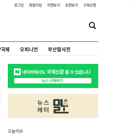
2
로그인
회원가입
지면보기
초판보기
구독신청
V국제
오피니언
부산말사전
오늘
이슈