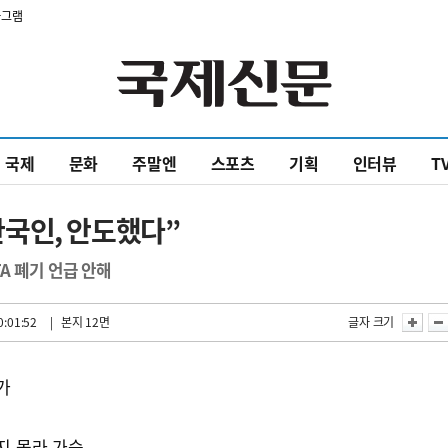
타그램
국제
문화
주말엔
스포츠
기획
인터뷰
T
국인, 안도했다”
A 폐기 언급 안해
0:01:52
| 본지 12면
글자 크기
가
지 몰라 가슴