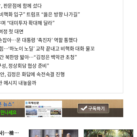
, 판문점에 함께 섰다
비핵화 입구” 트럼프 “옳은 방향 나가길”
우며 “대미투자 확대해 달라”
여정 첫 대면
손잡아…문 대통령 ‘촉진자’ 역할 통했다
 힘…‘하노이 노딜’ 교착 끝내고 비핵화 대화 물꼬
분간 북한땅 밟아…“김정은 백악관 초청”
구성, 정상회담 협상 준비”
안, 김정은 화답에 속전속결 진행
향한 메시지 내놓을까
■ 검사 신분 버리고 직급하향(10년 이하 저연차 검사)…檢 중수청행 기피