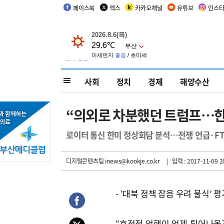
페이스북
엑스
카카오채널
유튜브
인스
사회
정치
경제
해양수산
“의외로 차분했던 트럼프…한
로이터 통신 한미 정상회담 분석…전쟁 언급·FT
디지털콘텐츠팀 inews@kookje.co.kr
| 입력 : 2017-11-09 2
- ‘대북 정책 잡음 우려 불식’ 평
“호전적 언행이 언제 튀어나올