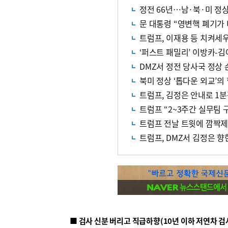
정전 66년…남·북·미 정상
문 대통령 “영변핵 폐기가 
트럼프, 이재용 등 치켜세
‘퍼스트 패밀리’ 이방카-김
DMZ서 정전 당사국 정상 
북미 정상 ‘톱다운 외교’의
트럼프, 김정은 안내로 1
트럼프 “2~3주간 실무팀 
트럼프 전날 트윗에 깜짝제
트럼프, DMZ서 김정은 