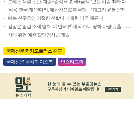
드레스 색깔 논란, 파랑+검정 vs 흰색+금색 "보는 사람 따라 다르다"…내 눈에는?
'식용' 한국 개 23마리, 애완견으로 미국행…"개고기 유통 문제점 알릴 의도"
페북 친구요청 거절한 친할머니 때린 미국 패륜녀
김정은 암살 소재 영화 '더 인터뷰' 제작 소니 영화 다량 유출…FBI 수사 착수
치매 위험 예측 혈액검사법 개발
국제신문 카카오플러스 친구
국제신문 공식 페이스북
인스타그램