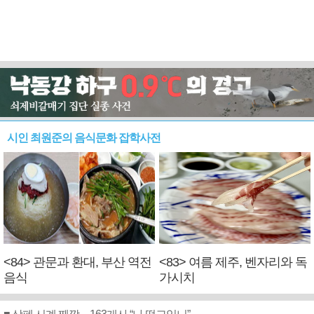
시인 최원준의 음식문화 잡학사전
<84> 관문과 환대, 부산 역전
<83> 여름 제주, 벤자리와 독
음식
가시치