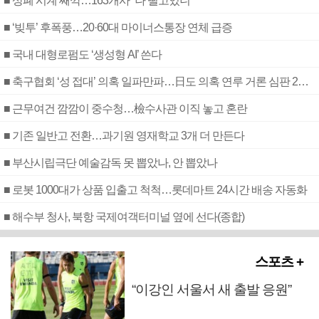
■ 상폐 시계 째깍…163개사 “나 떨고있니”
■ ‘빚투’ 후폭풍…20·60대 마이너스통장 연체 급증
■ 국내 대형로펌도 ‘생성형 AI’ 쓴다
■ 축구협회 ‘성 접대’ 의혹 일파만파…日도 의혹 연루 거론 심판 2명 조사
■ 근무여건 깜깜이 중수청…檢수사관 이직 놓고 혼란
■ 기존 일반고 전환…과기원 영재학교 3개 더 만든다
■ 부산시립극단 예술감독 못 뽑았나, 안 뽑았나
■ 로봇 1000대가 상품 입출고 척척…롯데마트 24시간 배송 자동화
■ 해수부 청사, 북항 국제여객터미널 옆에 선다(종합)
스포츠 +
“이강인 서울서 새 출발 응원”