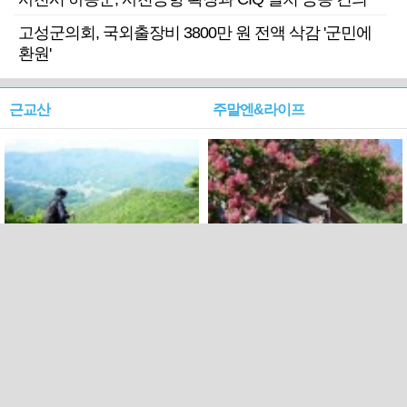
고성군의회, 국외출장비 3800만 원 전액 삭감 '군민에
환원'
근교산
주말엔&라이프
근교산&그너머…상주·문경
폭염보다 더 뜨거워라…100
청화산~시루봉
일을 붉게 불태울 ‘선비정신’
피었네
PC버전
엑스
페이스북
Copyright ⓒ 2015 All rights reserved by 국제신문