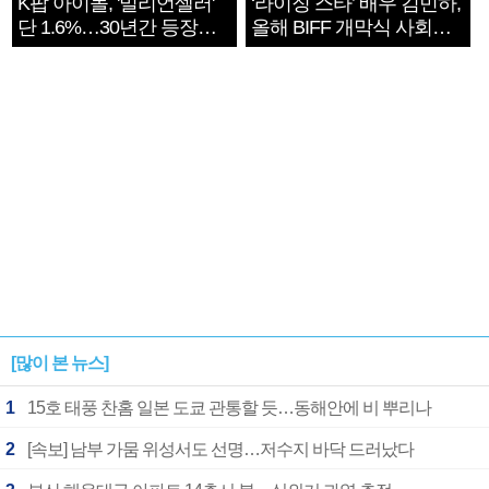
K팝 아이돌, '밀리언셀러'
‘라이징 스타’ 배우 김민하,
단 1.6%…30년간 등장
올해 BIFF 개막식 사회자
1182개팀 전수조사
확정
[많이 본 뉴스]
1
15호 태풍 찬홈 일본 도쿄 관통할 듯…동해안에 비 뿌리나
2
[속보] 남부 가뭄 위성서도 선명…저수지 바닥 드러났다