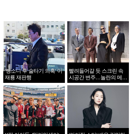
‘뺑소니 후 술타기 의혹’ 이
빨려들어갈 듯 스크린 속
재룡 재판행
시공간 변주…놀란의 메시
지는 ‘전쟁 속죄’