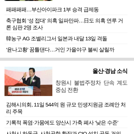
패패패패…부산아이파크 1부 승격 급제동
축구협회 ‘성 접대’ 의혹 일파만파…日도 의혹 연루 거
론 심판 2명 조사
韓농구 AG 조별리그서 일본과 내달 13일 격돌
‘윤나고황’ 꿈틀댄다…거인 가을야구 불씨 살릴까
울산·경남 소식
창원시 불법주정차 단속 계도
중심 전환
김해시의회, 11일 544억 원 규모 민생지원금 조례안 처
리 주목
기록적 폭염·가뭄에도 양산시 가축 폐사 ‘낮은 수준’
사천시 하동군, 사천공항 확장과 CIQ 설치 공동 건의