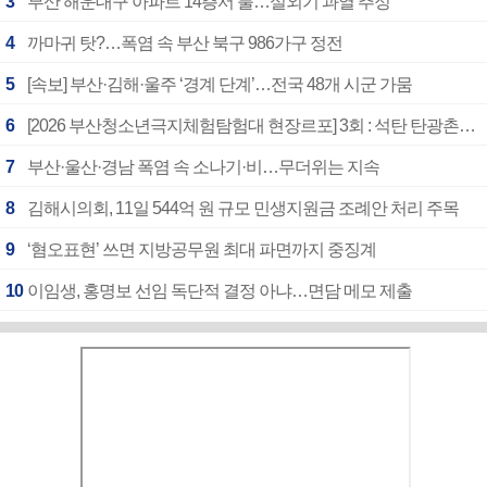
3
부산 해운대구 아파트 14층서 불…실외기 과열 추정
4
까마귀 탓?…폭염 속 부산 북구 986가구 정전
5
[속보] 부산·김해·울주 ‘경계 단계’…전국 48개 시군 가뭄
6
[2026 부산청소년극지체험탐험대 현장르포] 3회 : 석탄 탄광촌에서 북극 연구의 중심지로
7
부산·울산·경남 폭염 속 소나기·비…무더위는 지속
8
김해시의회, 11일 544억 원 규모 민생지원금 조례안 처리 주목
9
‘혐오표현’ 쓰면 지방공무원 최대 파면까지 중징계
10
이임생, 홍명보 선임 독단적 결정 아냐…면담 메모 제출