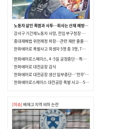
노동자 살인 폭염과 사투…회사는 산재 예방·전기료 절감 전력
강서구 기간제노동자 사망, 전임 부구청장 檢 송치
중대재해법 위헌제청 파장…관련 재판 줄줄이 브레이크
한화에어로 폭발사고 희생자 5명 중 3명, 7일 영면
한화에어로스페이스, 4·5일 공정중단…특별 안전점검
한화에어로 대전공장 감식
한화에어로 대전공장 생산 일부중단…‘천무’ 수출 비상
한화에어로스페이스 대전공장 폭발 사고…5명 사망·2명 부상(종합)
[이슈]
배재고 지역 비하 논란