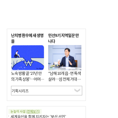
난치병 환우에 새 생명
민선9기 지역일꾼 만
을
나다
노숙 방황 끝 ‘27년 만
“남해 10개 읍·면 특색
의 가족 상봉’…어머니
살려…섬 전체 거대 정
와 행복 꿈꿔
원으로 조성”
눈높이 사설
[전체보기]
세계유산을 함께 지키자는 ‘부산 선언’