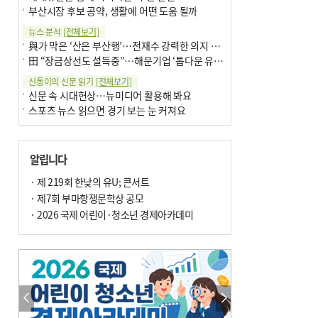
부산시장 후보 공약, 생활에 어떤 도움 될까
뉴스 분석
[전체보기]
與가 막은 ‘산은 부산행’…전재수 강력한 의지 표명 없인 공염불
田 “장금상선도 설득중”…해운기업 ‘톱다운 유치전’ 가속
신통이의 신문 읽기
[전체보기]
신문 속 시대현상…뉴미디어 활용해 봐요
스포츠 뉴스 읽으면 경기 보는 눈 커져요
어떻게 생각하십니까
[전체보기]
구·군 승진 축하화분 관행 없애자니 소상공인 울상
알립니다
3년째 병상에 있는 구의원…의정활동 못해도 월급 그대로
팩트체크
· 제 219회 한낮의 유U; 콘서트
[전체보기]
금정산 반려견 데리고 갈 수 있나…알아보니 ‘국립공원은 출입 불가’
· 제7회 부마항쟁문학상 공모
서울 도림천도 공업용수 활용한다는 사례, 정수 없이 한강물 공급…수질만 공업용수
· 2026 국제 어린이·청소년 경제아카데미
포토에세이
[전체보기]
연꽃 위 개개비
의령 한우산 털중나리
한 손 뉴스
[전체보기]
시민이 개발한 폭염 대응 앱 ‘그늘로’ 길안내 지도 등 인기
골목 맛집 발굴 고메 셀렉션…부산시, 페스티벌 시월 연계