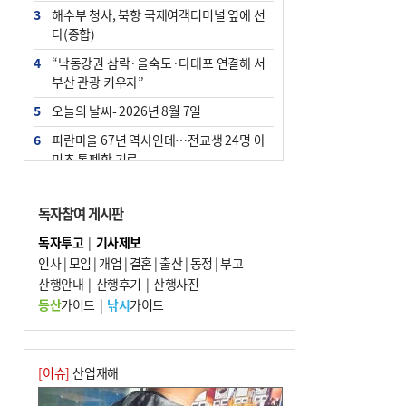
3
해수부 청사, 북항 국제여객터미널 옆에 선
다(종합)
4
“낙동강권 삼락·을숙도·다대포 연결해 서
부산 관광 키우자”
5
오늘의 날씨- 2026년 8월 7일
6
피란마을 67년 역사인데…전교생 24명 아
미초 통폐합 기로
7
[사설] 해수부 신청사 북항으로 확정, 해양
수도 도약의 전환점
독자참여 게시판
8
부울경 주말부터 비소식…‘극한 폭염’ 한풀
독자투고
|
기사제보
꺾일 듯
인사
|
모임
|
개업
|
결혼
|
출산
|
동정
|
부고
9
산행안내
외국인 선원 ‘인신매매 경유지’ 된 부산…
|
산행후기
|
산행사진
우려가 현실로
등산
가이드
|
낚시
가이드
10
르노 못 타는 부산시장…관용차 규정에 막
힌 지역기업 응원
[이슈]
산업재해