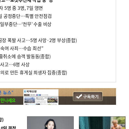
5명 중 3명, 7일 영면
5일 공정중단…특별 안전점검
일부중단…‘천무’ 수출 비상
 폭발 사고…5명 사망·2명 부상(종합)
 숙여 사죄…수습 최선”
X 줄취소에 승객 발동동(종합)
괴사고…6명 사상
의로 만든 휴게실 희생자 집중(종합)
합)
10일 결정