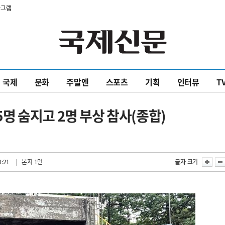
타그램
국제
문화
주말엔
스포츠
기획
인터뷰
T
 숨지고 2명 부상 참사(종합)
0:21
| 본지 1면
글자 크기