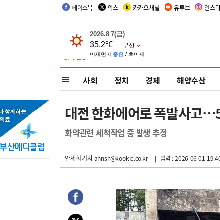
페이스북
엑스
카카오채널
유튜브
인스
사회
정치
경제
해양수산
대전 한화에어로 폭발사고…5명
화약관련 세척작업 중 발생 추정
안세희 기자
ahnsh@kookje.co.kr
| 입력 : 2026-06-01 19:4