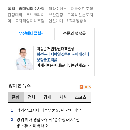
폭염
중대범죄수사청
해양수산부
더불어민주당
전당대회
르노코리아
부산관광
교육혁신선도지
역
극지해양미래포럼
인신매매
UN해양총회
부산메디클럽+
전문의 생생톡
이승준 거인병원 대표원장
회전근개 재파열 잦은 편…어깨 진피
보강술 고려를
어깨병변은 어깨를 이루는 인체 조직
에 발생하는 손상을 말한다. 여기에
는 오십견과 회전근개 증후군, 어깨
의 석회성 힘줄염 등이 있다. 국민건
많이 본 뉴스
강보험에 의하면 어깨병변
종합
정치
경제
사회
스포츠
1
백양산 고지대 마을우물 55년 만에 바닥
2
경위 이하 경찰 하위직 ‘중수청 러시’ 전
망…檢 기피와 대조