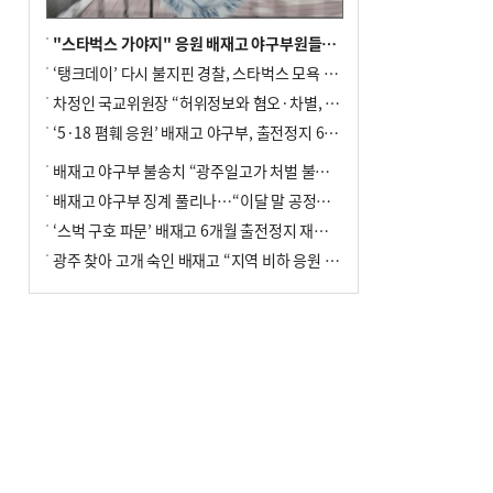
"스타벅스 가야지" 응원 배재고 야구부원들, 학교서 징계 처분
‘탱크데이’ 다시 불지핀 경찰, 스타벅스 모욕 혐의 압수수색
차정인 국교위원장 “허위정보와 혐오·차별, 학교 교실까지 유입"
‘5·18 폄훼 응원’ 배재고 야구부, 출전정지 6개월→1개월 감경
배재고 야구부 불송치 “광주일고가 처벌 불원 의사 표해”
배재고 야구부 징계 풀리나…“이달 말 공정위서 재심의”
‘스벅 구호 파문’ 배재고 6개월 출전정지 재심 신청키로
광주 찾아 고개 숙인 배재고 “지역 비하 응원 잘못”(종합)