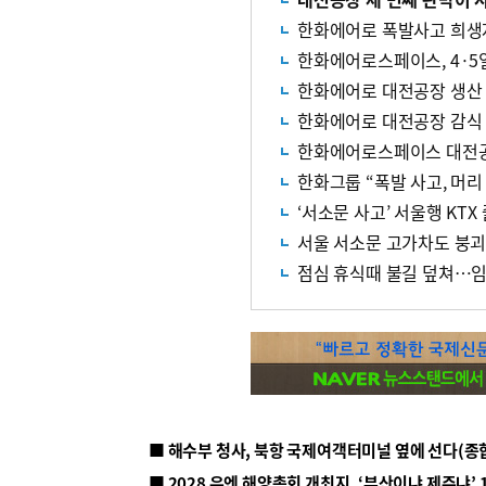
한화에어로 폭발사고 희생자 
한화에어로스페이스, 4·
한화에어로 대전공장 생산 
한화에어로 대전공장 감식
한화에어로스페이스 대전공장
한화그룹 “폭발 사고, 머리
‘서소문 사고’ 서울행 KT
서울 서소문 고가차도 붕
점심 휴식때 불길 덮쳐…임
■ 해수부 청사, 북항 국제여객터미널 옆에 선다(종
■ 2028 유엔 해양총회 개최지, ‘부산이냐 제주냐’ 