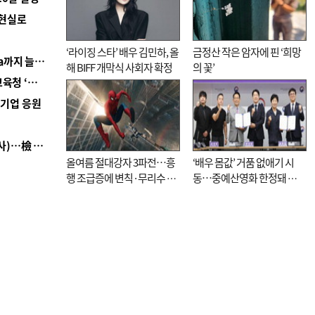
 현실로
‘라이징 스타’ 배우 김민하, 올
금정산 작은 암자에 핀 ‘희망
■ 경남 농정 비전 ‘잘 사는 농촌’…스마트팜 1000㏊까지 늘린다
해 BIFF 개막식 사회자 확정
의 꽃’
■ 교육혁신선도지 공모 코앞인데…구·군 난색에 교육청 ‘쩔쩔’
역기업 응원
■ 검사 신분 버리고 직급하향(10년 이하 저연차 검사)…檢 중수청행 기피
올여름 절대강자 3파전…흥
‘배우 몸값’ 거품 없애기 시
행 조급증에 변칙·무리수 마
동…중예산영화 한정돼 실
케팅도
효성 의문도