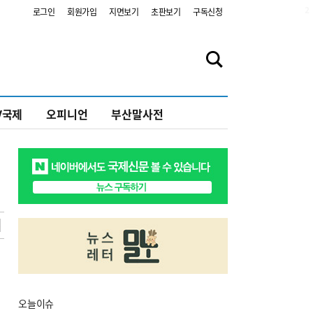
2
로그인
회원가입
지면보기
초판보기
구독신청
V국제
오피니언
부산말사전
오늘
이슈