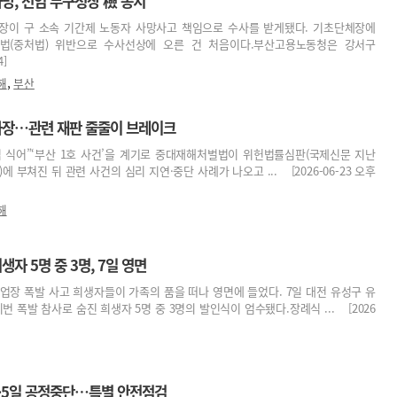
망, 전임 부구청장 檢 송치
장이 구 소속 기간제 노동자 사망사고 책임으로 수사를 받게됐다. 기초단체장에
법(중처법) 위반으로 수사선상에 오른 건 처음이다.부산고용노동청은 강서구
4]
,
해
부산
파장…관련 재판 줄줄이 브레이크
심 식어”‘부산 1호 사건’을 계기로 중대재해처벌법이 위헌법률심판(국제신문 지난
도)에 부쳐진 뒤 관련 사건의 심리 지연·중단 사례가 나오고 ... [2026-06-23 오후
해
자 5명 중 3명, 7일 영면
장 폭발 사고 희생자들이 가족의 품을 떠나 영면에 들었다. 7일 대전 유성구 유
 폭발 참사로 숨진 희생자 5명 중 3명의 발인식이 엄수됐다.장례식 ... [2026
·5일 공정중단…특별 안전점검