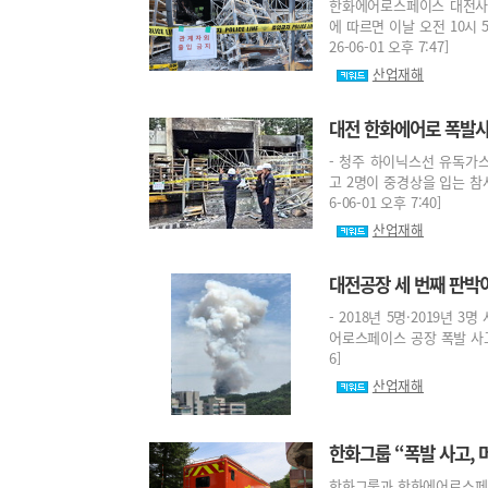
한화에어로스페이스 대전사업
에 따르면 이날 오전 10시
26-06-01 오후 7:47]
산업재해
대전 한화에어로 폭발사
- 청주 하이닉스선 유독가
고 2명이 중경상을 입는 참사
6-06-01 오후 7:40]
산업재해
대전공장 세 번째 판박이
- 2018년 5명·2019년 
어로스페이스 공장 폭발 사고로
6]
산업재해
한화그룹 “폭발 사고, 
한화그룹과 한화에어로스페이