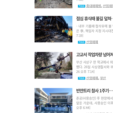
,
중대재해법
산업재
점심 휴식때 불길 덮쳐
- 내부 기름때·절삭유에 불
은 李, 책임자 지정 지시대전
7:19]
산업재해
고교서 작업차량 넘어져
부산 사상구 한 학교에서 
했다. 26일 사상경찰서와 부
26 오후 7:14]
,
산업재해
부산
반얀트리 참사 1주기…여
준공(사용승인) 후 현장에서
앞둔 가운데, 사용승인 이후에
오후 6:44]