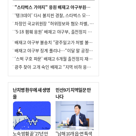
"스타벅스 가야지" 응원 배재고 야구부원들, 학교서 징계 처분
‘탱크데이’ 다시 불지핀 경찰, 스타벅스 모욕 혐의 압수수색
차정인 국교위원장 “허위정보와 혐오·차별, 학교 교실까지 유입"
‘5·18 폄훼 응원’ 배재고 야구부, 출전정지 6개월→1개월 감경
배재고 야구부 불송치 “광주일고가 처벌 불원 의사 표해”
배재고 야구부 징계 풀리나…“이달 말 공정위서 재심의”
‘스벅 구호 파문’ 배재고 6개월 출전정지 재심 신청키로
광주 찾아 고개 숙인 배재고 “지역 비하 응원 잘못”(종합)
난치병 환우에 새 생명
민선9기 지역일꾼 만
을
나다
노숙 방황 끝 ‘27년 만
“남해 10개 읍·면 특색