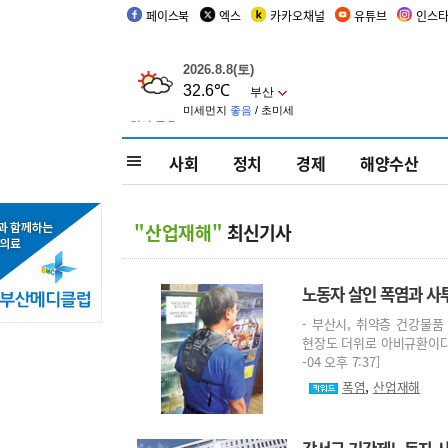
페이스북
엑스
카카오채널
유튜브
인스
사회
정치
경제
해양수산
"산업재해"
최신기사
노동자 살인 폭염과 사
- 부산시, 취약층 건강물
현장도 더위로 아비규환이다. 
-04 오후 7:37]
,
폭염
산업재해