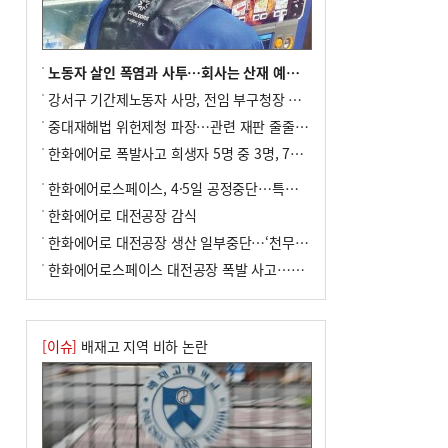
사망
8
부산 앞바다에 기름 425ℓ 유출한 러시아
화물선 적발
노동자 살인 폭염과 사투…회사는 산재 예방·전기료 절감 전력
9
입추 지났지만 푹푹 찐다…온열질환자 10
강서구 기간제노동자 사망, 전임 부구청장 檢 송치
년 만에 3배
중대재해법 위헌제청 파장…관련 재판 줄줄이 브레이크
10
[2026 부산청소년극지체험탐험대 현장르
한화에어로 폭발사고 희생자 5명 중 3명, 7일 영면
포] 2회 : 하늘에서 만난 얼음의 나라
한화에어로스페이스, 4·5일 공정중단…특별 안전점검
한화에어로 대전공장 감식
한화에어로 대전공장 생산 일부중단…‘천무’ 수출 비상
한화에어로스페이스 대전공장 폭발 사고…5명 사망·2명 부상(종합)
[이슈]
배재고 지역 비하 논란