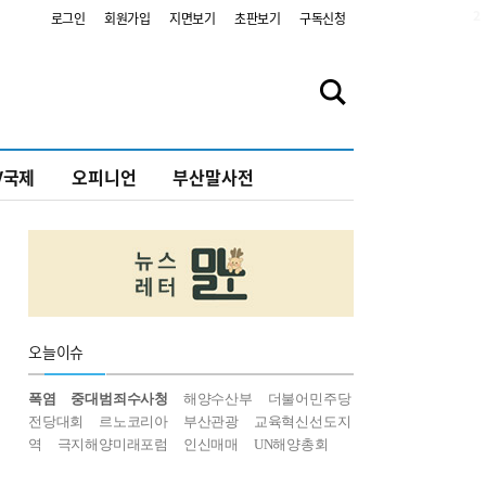
2
로그인
회원가입
지면보기
초판보기
구독신청
V국제
오피니언
부산말사전
오늘
이슈
폭염
중대범죄수사청
해양수산부
더불어민주당
전당대회
르노코리아
부산관광
교육혁신선도지
역
극지해양미래포럼
인신매매
UN해양총회