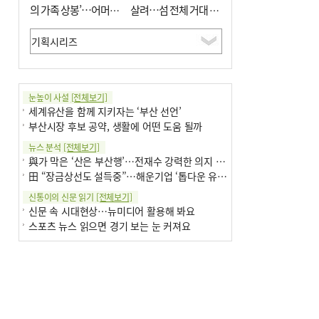
의 가족 상봉’…어머니
살려…섬 전체 거대 정
와 행복 꿈꿔
원으로 조성”
눈높이 사설
[전체보기]
세계유산을 함께 지키자는 ‘부산 선언’
부산시장 후보 공약, 생활에 어떤 도움 될까
뉴스 분석
[전체보기]
與가 막은 ‘산은 부산행’…전재수 강력한 의지 표명 없인 공염불
田 “장금상선도 설득중”…해운기업 ‘톱다운 유치전’ 가속
신통이의 신문 읽기
[전체보기]
신문 속 시대현상…뉴미디어 활용해 봐요
스포츠 뉴스 읽으면 경기 보는 눈 커져요
어떻게 생각하십니까
[전체보기]
구·군 승진 축하화분 관행 없애자니 소상공인 울상
3년째 병상에 있는 구의원…의정활동 못해도 월급 그대로
팩트체크
[전체보기]
금정산 반려견 데리고 갈 수 있나…알아보니 ‘국립공원은 출입 불가’