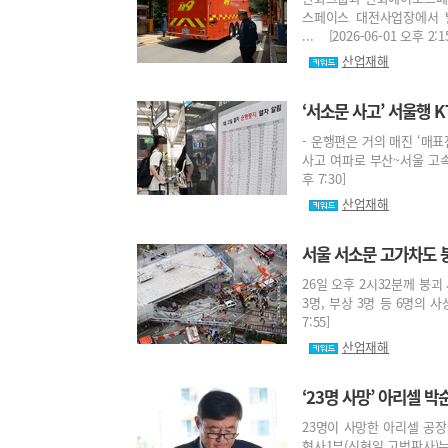
스페이스 대전사업장에서 
... [2026-06-01 오후 2:1
산업재해
‘서소문 사고’ 서울행 
- 운행편은 거의 매진 ‘매
사고 여파로 부산~서울 고속열
후 7:30]
산업재해
서울 서소문 고가차도 
26일 오후 2시32분께 붕
3명, 부상 3명 등 6명의 
7:55]
산업재해
‘23명 사망’ 아리셀 박
23명이 사망한 아리셀 공
형사1부(신현일 고법판사)는 