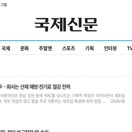
타그램
국제
문화
주말엔
스포츠
기획
인터뷰
T
투…회사는 산재 예방·전기료 절감 전력
품 지원부산과 경남 양산 등에 40도를 넘나드는 기록적 폭염이 이어지면서 제조업
외부 작업이 많고 열을 주로 이용하는 제조업 특성에 따라 현장 ... [2026-08