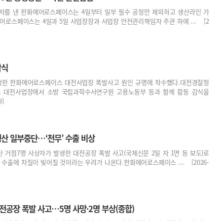
망자를 낸 한화에어로스페이스는 4일부터 일부 필수 공정만 제외하고 생산라인 가
어로스페이스는 4일과 5일 사업장장과 사업장 안전관리책임자 주관 하에 ... [2
감식
생한 한화에어로스페이스 대전사업장 폭발사고 원인 규명에 착수했다.대전경찰청
스 대전사업장에서 소방 국립과학수사연구원 고용노동부 등과 함께 합동 감식을
9]
산 일부중단…‘천무’ 수출 비상
산 거점7명 사상자가 발생한 대전공장 폭발 사고(국제신문 2일 자 1면 등 보도)로
출에 차질이 빚어질 것이라는 우려가 나온다.한화에어로스페이스 ... [2026-
공장 폭발 사고…5명 사망·2명 부상(종합)