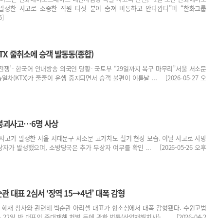
발생한 사고로 소중한 직원 다섯 분이 숨져 비통하고 안타깝다”며 “한화그룹
5]
KTX 줄취소에 승객 발동동(종합)
표전쟁’- 한국어 안내방송 외국인 당황- 국토부 “29일까지 복구 마무리”서울 서소문
차(KTX)가 줄줄이 운행 중지되면서 승객 불편이 이튿날 ... [2026-05-27 오
붕괴사고…6명 사상
괴 사고가 발생한 서울 서대문구 서소문 고가차도 철거 현장 모습. 이날 사고로 사망
사상자가 발생했으며, 소방당국은 추가 부상자 여부를 확인 ... [2026-05-26 오후
순관 대표 2심서 ‘징역 15→4년’ 대폭 감형
장 화재 참사와 관련해 박순관 아리셀 대표가 항소심에서 대폭 감형됐다. 수원고법
22일 박 대포의 중대재해 처벌 등에 관한 법률(산업재해치사)· ... [2026-04-2