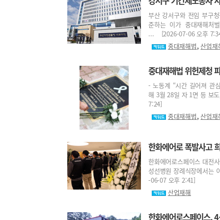
강서구 기간제노동자 사
부산 강서구와 전임 부구청
준하는 이가 중대재해처벌
... [2026-07-06 오후 7:3
,
중대재해법
산업재
중대재해법 위헌제청 
- 노동계 “시간 길어져 관
해 3월 28일 자 1면 등 보
7:24]
,
중대재해법
산업재
한화에어로 폭발사고 희생
한화에어로스페이스 대전사업
성선병원 장례식장에서는 이번
-06-07 오후 2:41]
산업재해
한화에어로스페이스, 4