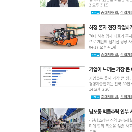
2 오후 3:13]
,
중대재해법
산업재
하청 혼자 천장 작업하
70대 하청 업체 대표가 혼
으로 재판에 넘겨진 공장 사
04-17 오후 4:14]
,
중대재해법
산업재
기업이 느끼는 가장 큰 
기업들은 올해 가장 큰 정
경영자총협회는 전국 50인 이상
14 오후 2:20]
,
중대재해법
산업재
남포동 벽돌추락 인부 
- 현장소장은 징역 1년6개
미에 깔려 목숨을 잃은 사고(국
7:16]