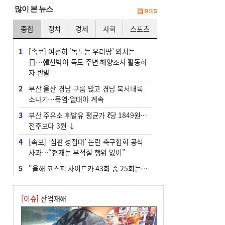
많이 본 뉴스
종합
정치
경제
사회
스포츠
1
[속보] 여전히 ‘독도는 우리땅’ 외치는
日…韓선박이 독도 주변 해양조사 활동하
자 반발
2
부산 울산 경남 구름 많고 경남 북서내륙
소나기…폭염·열대야 계속
3
부산 주유소 휘발유 평균가 ℓ당 1849원…
전주보다 3원 ↓
4
[속보] ‘심판 성접대’ 논란 축구협회 공식
사과…“현재는 부적절 행위 없어”
5
"올해 코스피 사이드카 43회 중 25회는 삼
전닉스 ETF 이후 발생"
6
‘탄약 부족 사태’ 보도에 격노한 트럼프…
[이슈]
산업재해
군사기밀 유출자 색출 지시
7
서울 중랑구서 흉기 난동…60대 남성 2명