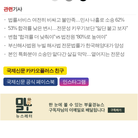
관련
기사
법률서비스 여전히 비싸고 불만족…민사 나홀로 소송 62%
53% 합격률 낮은 변시…전문성 키우기보단 “일단 붙고 보자”
변협 “합격률 더 낮춰야” vs 법전원 “80%로 높여야”
부산해사법원 누빌 해사법 전문법률가 한국해양대가 양성
본인 특화분야 소송만 맡다간 살길 막막…옅어지는 전문성
국제신문 카카오플러스 친구
국제신문 공식 페이스북
인스타그램