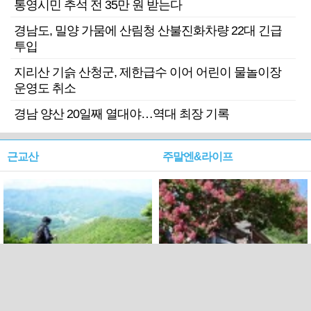
통영시민 추석 전 35만 원 받는다
경남도, 밀양 가뭄에 산림청 산불진화차량 22대 긴급
투입
지리산 기슭 산청군, 제한급수 이어 어린이 물놀이장
운영도 취소
경남 양산 20일째 열대야…역대 최장 기록
근교산
주말엔&라이프
근교산&그너머…상주·문경
폭염보다 더 뜨거워라…100
청화산~시루봉
일을 붉게 불태울 ‘선비정신’