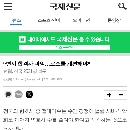
뉴스
스포츠·연예
오피니언
동영상
“변시 합격자 과잉…로스쿨 개편해야”
변협, 전국 2521명 설문
신심범 기자 mets@kookje.co.kr | 2026.04.05 19:36
전국의 변호사 중 절대다수는 수임 경쟁이 법률 서비스 악
화로 이어져 변호사 수를 줄여야 한다고 생각하는 것으로
조사됐다.