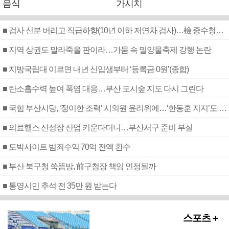
음식
가시치
■ 검사 신분 버리고 직급하향(10년 이하 저연차 검사)…檢 중수청행 기피
■ 지역 상권도 말라죽을 판이라…가뭄 속 밀양물축제 강행 논란
■ 지방국립대 이르면 내년 신입생부터 ‘등록금 0원’(종합)
■ 탄소흡수력 높여 폭염 대응…부산 도시숲 지도 다시 그린다
■ 국힘 부산시당, ‘정이한 조력’ 시의원 윤리위에…‘한동훈 지지’도 신고접수
■ 의료헬스 신성장 산업 키운다더니…부산서구 준비 부실
■ 도박사이트 범죄수익 70억 전액 환수
■ 부산 북구청 쑥뜸방, 前구청장 책임 인정될까
■ 통영시민 추석 전 35만 원 받는다
스포츠 +