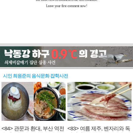
시인 최원준의 음식문화 잡학사전
<84> 관문과 환대, 부산 역전
<83> 여름 제주, 벤자리와 독