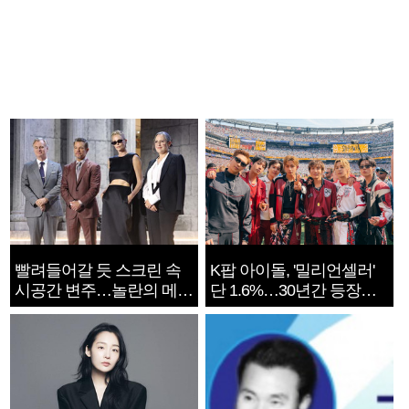
빨려들어갈 듯 스크린 속
K팝 아이돌, '밀리언셀러'
시공간 변주…놀란의 메시
단 1.6%…30년간 등장
지는 ‘전쟁 속죄’
1182개팀 전수조사