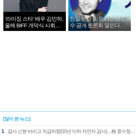
‘라이징 스타’ 배우 김민하,
친일 논란 빚은 가수 남인
올해 BIFF 개막식 사회자
수 공개 토론회 열린다.
확정
[많이 본 뉴스]
1
검사 신분 버리고 직급하향(10년 이하 저연차 검사)…檢 중수청행 기피