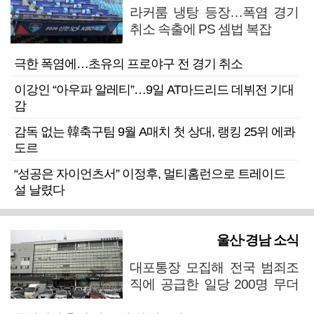
라커룸 냉탕 등장…폭염 경기
취소 속출에 PS 셈법 복잡
극한 폭염에…초유의 프로야구 전 경기 취소
이강인 “아우파 알레티”…9일 AT마드리드 데뷔전 기대
감
감독 없는 韓축구팀 9월 A매치 첫 상대, 랭킹 25위 에콰
도르
“성공은 자이언츠서” 이정후, 멀티홈런으로 트레이드
설 날렸다
울산·경남 소식
대포통장 모집해 전국 범죄조
직에 공급한 일당 200명 무더
기 검거