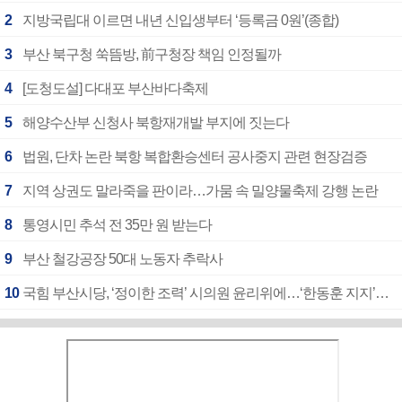
2
지방국립대 이르면 내년 신입생부터 ‘등록금 0원’(종합)
3
부산 북구청 쑥뜸방, 前구청장 책임 인정될까
4
[도청도설] 다대포 부산바다축제
5
해양수산부 신청사 북항재개발 부지에 짓는다
6
법원, 단차 논란 북항 복합환승센터 공사중지 관련 현장검증
7
지역 상권도 말라죽을 판이라…가뭄 속 밀양물축제 강행 논란
8
통영시민 추석 전 35만 원 받는다
9
부산 철강공장 50대 노동자 추락사
10
국힘 부산시당, ‘정이한 조력’ 시의원 윤리위에…‘한동훈 지지’도 신고접수