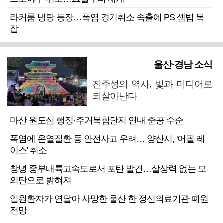
라커룸 냉탕 등장…폭염 경기취소 속출에 PS 셈법 복
잡
울산·경남 소식
진주성의 역사, 빛과 미디어로
되살아난다
마산 원도심 행정·주거복합단지 연내 준공 수순
폭염에 온열질환 등 안전사고 우려… 양산시, '어필 레
이스' 취소
창녕 중부내륙고속도로서 포탄 발견…살상력 없는 모
의탄으로 밝혀져
입원환자가 연달아 사망한 울산 한 정신의료기관 폐원
전망