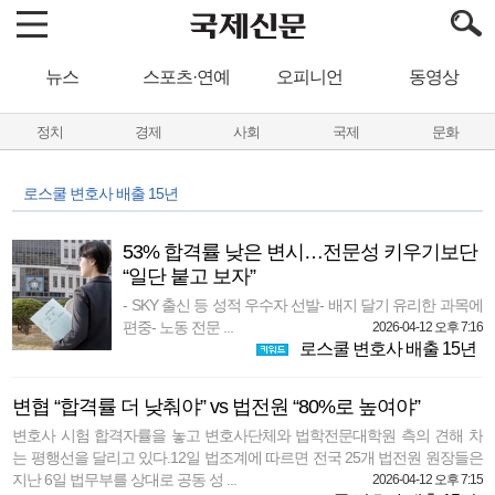
뉴스
스포츠·연예
오피니언
동영상
정치
경제
사회
국제
문화
로스쿨 변호사 배출 15년
53% 합격률 낮은 변시…전문성 키우기보단
“일단 붙고 보자”
- SKY 출신 등 성적 우수자 선발- 배지 달기 유리한 과목에
편중- 노동 전문 ...
2026-04-12 오후 7:16
로스쿨 변호사 배출 15년
변협 “합격률 더 낮춰야” vs 법전원 “80%로 높여야”
변호사 시험 합격자률을 놓고 변호사단체와 법학전문대학원 측의 견해 차
는 평행선을 달리고 있다.12일 법조계에 따르면 전국 25개 법전원 원장들은
지난 6일 법무부를 상대로 공동 성 ...
2026-04-12 오후 7:15