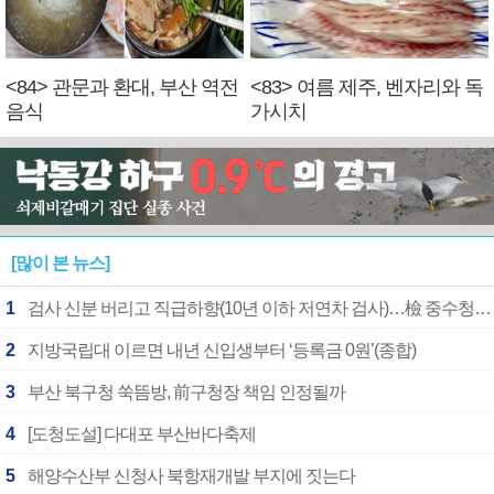
<84> 관문과 환대, 부산 역전
<83> 여름 제주, 벤자리와 독
음식
가시치
[많이 본 뉴스]
1
검사 신분 버리고 직급하향(10년 이하 저연차 검사)…檢 중수청행 기피
2
지방국립대 이르면 내년 신입생부터 ‘등록금 0원’(종합)
3
부산 북구청 쑥뜸방, 前구청장 책임 인정될까
4
[도청도설] 다대포 부산바다축제
5
해양수산부 신청사 북항재개발 부지에 짓는다