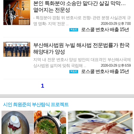
본인 특화분야 소송만 맡다간 살길 막막…
옅어지는 전문성
- 특정분야 경험 뒤 변호사로 전향- 관련 분쟁 사실관계 규
명 명확- 지역 ‘전문 ...
2026-03-29 오후 7:00
로스쿨 변호사 배출 15년
부산해사법원 누빌 해사법 전문법률가 한국
해양대가 양성
지역 내 전문 변호사 양성 방안의 대표격인 부산해사국제
상사법원 설치에 맞춰 국립해 ...
2026-03-29 오후 6:59
로스쿨 변호사 배출 15년
1
시인 최원준의 부산탐식 프로젝트