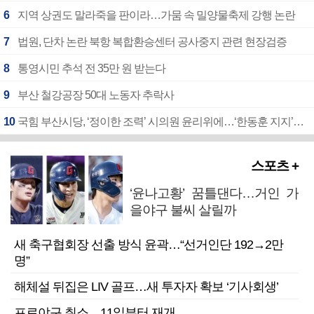
6
지역 상권도 말라죽을 판이라…가뭄 속 밀양물축제 강행 논란
7
법원, 단차 논란 북항 복합환승센터 공사중지 관련 현장검증
8
통영시민 추석 전 35만 원 받는다
9
부산 철강공장 50대 노동자 추락사
10
국힘 부산시당, ‘정이한 조력’ 시의원 윤리위에…‘한동훈 지지’도 신고접수
스포츠 +
‘윤나고황’ 꿈틀댄다…거인 가
을야구 불씨 살릴까
새 축구협회장 선출 방식 윤곽…“선거인단 192→2만
명”
해체설 뒤집은 LIV 골프…새 투자자 확보 ‘기사회생’
프로야구 취소…11일부터 재개