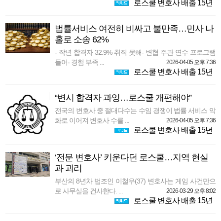
로스쿨 변호사 배출 15년
법률서비스 여전히 비싸고 불만족…민사 나
홀로 소송 62%
- 작년 합격자 32.9% 취직 못해- 변협 주관 연수 프로그램
들어- 경험 부족 ...
2026-04-05 오후 7:36
로스쿨 변호사 배출 15년
“변시 합격자 과잉…로스쿨 개편해야”
전국의 변호사 중 절대다수는 수임 경쟁이 법률 서비스 악
화로 이어져 변호사 수를 ...
2026-04-05 오후 7:36
로스쿨 변호사 배출 15년
‘전문 변호사’ 키운다던 로스쿨…지역 현실
과 괴리
부산의 8년차 법조인 이철우(37) 변호사는 게임 사건만으
로 사무실을 건사한다. ...
2026-03-29 오후 8:02
로스쿨 변호사 배출 15년