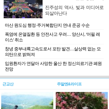
진주성의 역사, 빛과 미디어로
되살아난다
마산 원도심 행정·주거복합단지 연내 준공 수순
폭염에 온열질환 등 안전사고 우려… 양산시, '어필 레
이스' 취소
창녕 중부내륙고속도로서 포탄 발견…살상력 없는 모
의탄으로 밝혀져
입원환자가 연달아 사망한 울산 한 정신의료기관 폐원
전망
근교산
주말엔&라이프