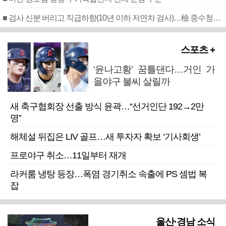
■ 검사 신분 버리고 직급하향(10년 이하 저연차 검사)…檢 중수청행 기피
스포츠 +
‘윤나고황’ 꿈틀댄다…거인 가
을야구 불씨 살릴까
새 축구협회장 선출 방식 윤곽…“선거인단 192→2만
명”
해체설 뒤집은 LIV 골프…새 투자자 확보 ‘기사회생’
프로야구 취소…11일부터 재개
라커룸 냉탕 등장…폭염 경기취소 속출에 PS 셈법 복
잡
울산·경남 소식