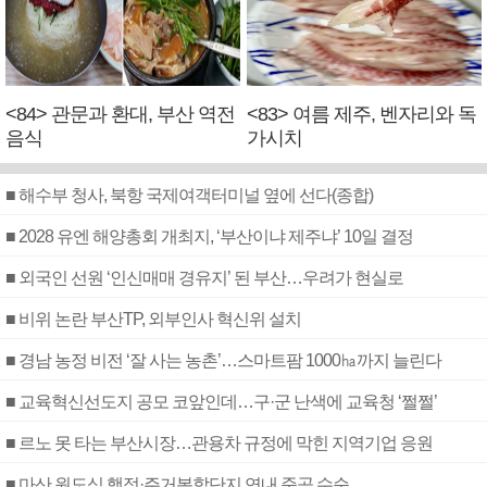
<84> 관문과 환대, 부산 역전
<83> 여름 제주, 벤자리와 독
음식
가시치
■ 해수부 청사, 북항 국제여객터미널 옆에 선다(종합)
■ 2028 유엔 해양총회 개최지, ‘부산이냐 제주냐’ 10일 결정
■ 외국인 선원 ‘인신매매 경유지’ 된 부산…우려가 현실로
■ 비위 논란 부산TP, 외부인사 혁신위 설치
■ 경남 농정 비전 ‘잘 사는 농촌’…스마트팜 1000㏊까지 늘린다
■ 교육혁신선도지 공모 코앞인데…구·군 난색에 교육청 ‘쩔쩔’
■ 르노 못 타는 부산시장…관용차 규정에 막힌 지역기업 응원
■ 마산 원도심 행정·주거복합단지 연내 준공 수순