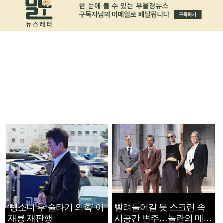
‘뺑소니 후 술타기 의혹’ 이
빨려들어갈 듯 스크린 속
재룡 재판행
시공간 변주…놀란의 메시