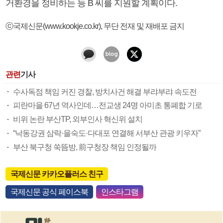
거환경을 정비하는 등 B 씨를 지원할 계획이다.
ⓒ국제신문(www.kookje.co.kr), 무단 전재 및 재배포 금지
관련
기사
수사독점 책임 커진 경찰, 방치사건 해결 부랴부랴 속도전
피란마을 67년 역사인데…전교생 24명 아미초 통폐합 기로
비위 논란 부산TP, 외부인사 혁신위 설치
“낙동강권 삼락·을숙도·다대포 연결해 서부산 관광 키우자”
부산 북구청 쑥뜸방, 前구청장 책임 인정될까
국제신문 카카오플러스 친구
국제신문 공식 페이스북
인스타그램