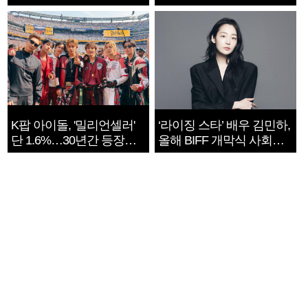
지는 ‘전쟁 속죄’
K팝 아이돌, '밀리언셀러'
‘라이징 스타’ 배우 김민하,
단 1.6%…30년간 등장
올해 BIFF 개막식 사회자
1182개팀 전수조사
확정