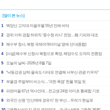
[많이 본 뉴스]
1
백양산 고지대 마을우물 55년 만에 바닥
2
경위 이하 경찰 하위직 ‘중수청 러시’ 전망…檢 기피와 대조
3
해수부 청사, 북항 국제여객터미널 옆에 선다(종합)
4
[사설] 해수부 신청사 북항으로 확정, 해양수도 도약의 전환점
5
오늘의 날씨- 2026년 8월 7일
6
“낙동강권 삼락·을숙도·다대포 연결해 서부산 관광 키우자”
7
부울경 주말부터 비소식…‘극한 폭염’ 한풀 꺾일 듯
8
피란마을 67년 역사인데…전교생 24명 아미초 통폐합 기로
9
외국인 선원 ‘인신매매 경유지’ 된 부산…우려가 현실로
10
교육혁신선도지 공모 코앞인데…구·군 난색에 교육청 ‘쩔쩔’