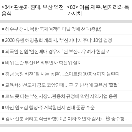
<84> 관문과 환대, 부산 역전
<83> 여름 제주, 벤자리와 독
음식
가시치
■ 해수부 청사, 북항 국제여객터미널 옆에 선다(종합)
■ 2028 유엔 해양총회 개최지, ‘부산이냐 제주냐’ 10일 결정
■ 외국인 선원 ‘인신매매 경유지’ 된 부산…우려가 현실로
■ 비위 논란 부산TP, 외부인사 혁신위 설치
■ 경남 농정 비전 ‘잘 사는 농촌’…스마트팜 1000㏊까지 늘린다
■ 교육혁신선도지 공모 코앞인데…구·군 난색에 교육청 ‘쩔쩔’
■ 르노 못 타는 부산시장…관용차 규정에 막힌 지역기업 응원
■ 마산 원도심 행정·주거복합단지 연내 준공 수순
■ 검사 신분 버리고 직급하향(10년 이하 저연차 검사)…檢 중수청행 기피