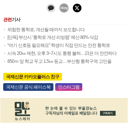
관련
기사
위험한 통학로, 개선될 때까지 보도합니다
[단독] 부산시 ‘통학로 개선 리빙랩’ 예산 80% 삭감
“여기 신호등 필요해요” 학생이 직접 만드는 안전 통학로
시속 20㎞ 제한, 오후 3~7시도 통행 불허…日은 더 깐깐하다
850ｍ 앞 학교 두고 1.5㎞ 등교…부산형 통학구역 고민을
국제신문 카카오플러스 친구
국제신문 공식 페이스북
인스타그램