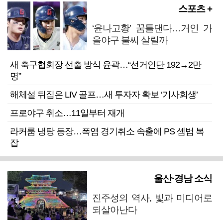
스포츠 +
‘윤나고황’ 꿈틀댄다…거인 가
을야구 불씨 살릴까
새 축구협회장 선출 방식 윤곽…“선거인단 192→2만
명”
해체설 뒤집은 LIV 골프…새 투자자 확보 ‘기사회생’
프로야구 취소…11일부터 재개
라커룸 냉탕 등장…폭염 경기취소 속출에 PS 셈법 복
잡
울산·경남 소식
진주성의 역사, 빛과 미디어로
되살아난다