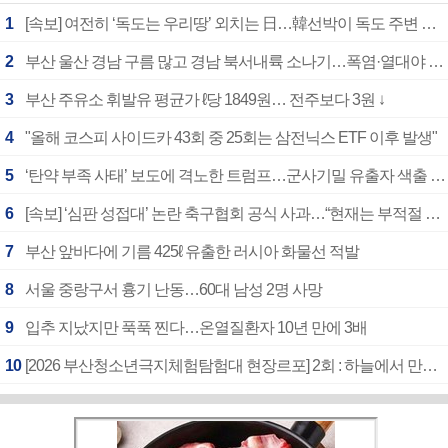
1
[속보] 여전히 ‘독도는 우리땅’ 외치는 日…韓선박이 독도 주변 해양조사 활동하자 반발
2
부산 울산 경남 구름 많고 경남 북서내륙 소나기…폭염·열대야 계속
3
부산 주유소 휘발유 평균가 ℓ당 1849원… 전주보다 3원 ↓
4
"올해 코스피 사이드카 43회 중 25회는 삼전닉스 ETF 이후 발생"
5
‘탄약 부족 사태’ 보도에 격노한 트럼프…군사기밀 유출자 색출 지시
6
[속보] ‘심판 성접대’ 논란 축구협회 공식 사과…“현재는 부적절 행위 없어”
7
부산 앞바다에 기름 425ℓ 유출한 러시아 화물선 적발
8
서울 중랑구서 흉기 난동…60대 남성 2명 사망
9
입추 지났지만 푹푹 찐다…온열질환자 10년 만에 3배
10
[2026 부산청소년극지체험탐험대 현장르포] 2회 : 하늘에서 만난 얼음의 나라