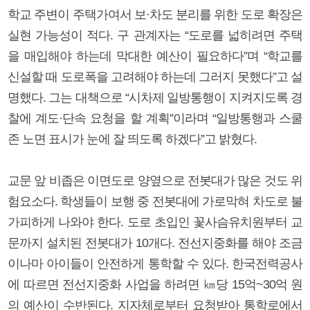
학교 주변이 주택가여서 보·차도 분리를 위한 도로 확장은
실현 가능성이 적다. 구 관계자는 “도로를 넓히려면 주택
을 매입해야 하는데 막대한 예산이 필요하다”며 “학교를
신설할 때 도로폭을 고려해야 하는데 그러지 못했다”고 설
명했다. 그는 대책으로 “시차제 일방통행이 지켜지도록 경
찰에 계도·단속 요청을 할 계획”이라며 “일방통행과 스쿨
존 노면 표시가 눈에 잘 띄도록 하겠다”고 밝혔다.
교문 앞 비좁은 이면도로 양옆으로 전봇대가 많은 것도 위
험요소다. 학생들이 보행 중 전봇대에 가로막혀 차도로 불
가피하게 나와야 한다. 도로 초입인 꽃사슴유치원부터 교
문까지 설치된 전봇대가 10개다. 전선지중화를 해야 조금
이나마 아이들이 안전하게 통학할 수 있다. 한국전력공사
에 따르면 전선지중화 사업을 하려면 ㎞당 15억~30억 원
의 예산이 수반된다. 지자체로부터 요청받아 통학로에서