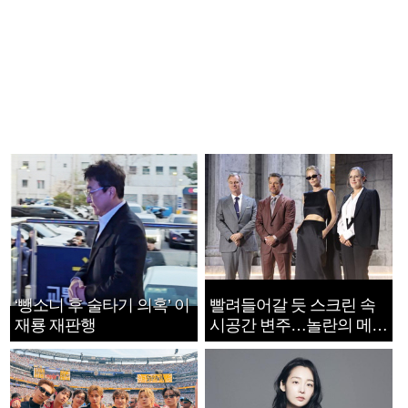
‘뺑소니 후 술타기 의혹’ 이
빨려들어갈 듯 스크린 속
재룡 재판행
시공간 변주…놀란의 메시
지는 ‘전쟁 속죄’