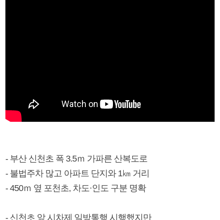
- 부산 신천초 폭 3.5ｍ 가파른 산복도로
- 불법주차 많고 아파트 단지와 1㎞ 거리
- 450ｍ 옆 포천초, 차도·인도 구분 명확
- 신천초 앞 시차제 일방통행 시행했지만