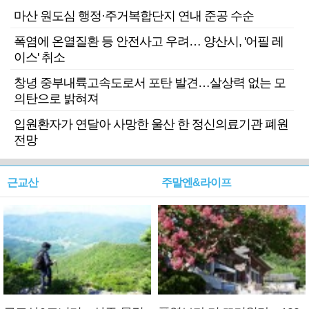
마산 원도심 행정·주거복합단지 연내 준공 수순
폭염에 온열질환 등 안전사고 우려… 양산시, '어필 레
이스' 취소
창녕 중부내륙고속도로서 포탄 발견…살상력 없는 모
의탄으로 밝혀져
입원환자가 연달아 사망한 울산 한 정신의료기관 폐원
전망
근교산
주말엔&라이프