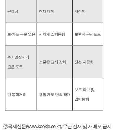
문제점
현재 대책
개선책
보·차도 구분 없음
시차제 일방통행
보행자 우선도로
주거밀집지역
스쿨존 표시 강화
전선 지중화
좁은 도로
보도 확보 및
먼 통학거리
경찰 계도 단속 확대
일방통행
ⓒ국제신문(www.kookje.co.kr), 무단 전재 및 재배포 금지