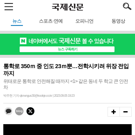
뉴스
스포츠·연예
오피니언
동영상
통학로 350ｍ 중 인도 23ｍ뿐…전학시키려 위장 전입
까지
위태로운 통학로 안전해질 때까지 <1> 같은 동네 두 학교 큰 안전
차
박주현 기자 qkrwngus30@kookje.co.kr | 2023.09.05 19:23