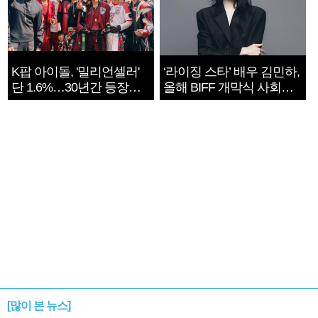
K팝 아이돌, '밀리언셀러'
‘라이징 스타’ 배우 김민하,
단 1.6%…30년간 등장
올해 BIFF 개막식 사회자
1182개팀 전수조사
확정
[많이 본 뉴스]