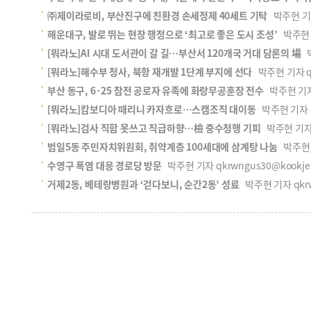
㈜제이라로비, 부산진구에 친환경 손세정제 40세트 기탁
박주현 기자 
해운대구, 발로 뛰는 현장 행정으로 ‘최고로 좋은 도시 조성’
박주현 기
[뭐라노]AI 시대 도서관이 갈 길…부산서 120개국 거대 담론의 場
박
[뭐라노]해수부 청사, 북항 재개발 1단계 부지에 선다
박주현 기자 qkr
부산 동구, 6·25 참전 공로자 유족에 화랑무공훈장 전수
박주현 기자 q
[뭐라노]캄보디아 때리니 카자흐로…스캠조직 대이동
박주현 기자 qk
[뭐라노]검사 직함 못쓰고 직급하향…檢 중수청행 기피
박주현 기자 q
범일5동 주민자치위원회, 취약계층 100세대에 삼계탕 나눔
박주현 기
수영구 폭염 대응 경로당 방문
박주현 기자 qkrwngus30@kookje.
거제2동, 베테랑병원과 ‘걷다보니, 순간2동’ 성료
박주현 기자 qkrwn