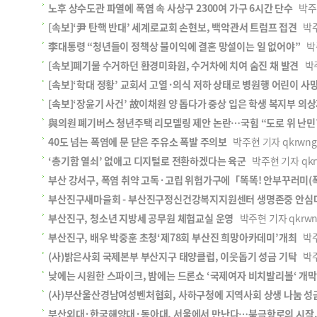
노후 상수도관 파열에 폭염 속 사상구 2300여 가구 6시간 단수
박주현 
[속보]‘尹 탄핵 반대’ 세계로교회 손현보, 백악관서 트럼프 접견
박주현
李대통령 “청년들이 정책상 불이익에 결혼 망설이는 일 없어야”
박주
[속보]폐기물 수거하던 환경미화원, 수거차에 치여 숨진 채 발견
박주현
[속보]‘학대 정황’ 교회서 고열·의식 저하 상태로 병원행 어린이 사
[속보]‘장윤기 사건’ 故이채원 양 돕다가 중상 입은 학생 복지부 의
與의원 폐기버스 청년주택 리모델링 제안 논란…국힘 “도로 위 난민
40도 넘는 폭염에 문 닫은 주유소 폭발 주의보
박주현 기자 qkrwngus
‘총기함 열쇠’ 없애고 디지털로 전환하겠다는 육군
박주현 기자 qkrwn
부산 강서구, 폭염 취약 고독·고립 위험가구에「똑똑! 안부꾸러미(폭
부산진구새마을회 - 부산진구정신건강복지지원센터 생명존중 안심마
부산진구, 청소년 지방세 공무원 체험교실 운영
박주현 기자 qkrwngu
부산진구, 배우 박중훈 초청‘제78회 부산진 희망아카데미’개최
박주현
(사)밝은사회 국제본부 부산지구 태양클럽, 이웃돕기 성금 기탁
박주현
낮에는 시원한 스파이크, 밤에는 드론쇼 ‘국제여자 비치발리볼‘ 개막
(사)부산울산경남여성벤처협회, 사하구청에 지역사회 상생 나눔 성
부산외대·한국해양대·동아대, 서울에서 만난다…북극항로의 시작,