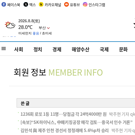
페이스북
엑스
카카오채널
유튜브
인스타그램
사회
정치
경제
해양수산
국제
문화
회원 정보
MEMBER INFO
쓴 글
1236회 로또 1등 11명…당첨금 각 24억4000만 원
박주현 기자 qkrw
[속보]“SK하이닉스, 中패키징공장 매각 검토…중국서 인수 거론”
김민석 與 제주 인천 경선서 정청래에 5.6%p차 승리
박주현 기자 qkr