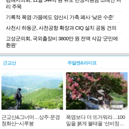
김해시의회, 11일 544억 원 규모 민생지원금 조례안 처
리 주목
기록적 폭염·가뭄에도 양산시 가축 폐사 ‘낮은 수준’
사천시 하동군, 사천공항 확장과 CIQ 설치 공동 건의
고성군의회, 국외출장비 3800만 원 전액 삭감 '군민에
환원'
근교산
주말엔&라이프
근교산&그너머…상주·문경
폭염보다 더 뜨거워라…100
청화산~시루봉
일을 붉게 불태울 ‘선비정신’