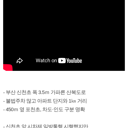
- 부산 신천초 폭 3.5ｍ 가파른 산복도로
- 불법주차 많고 아파트 단지와 1㎞ 거리
- 450ｍ 옆 포천초, 차도·인도 구분 명확
- 신천초 앞 시차제 일방통행 시행했지만