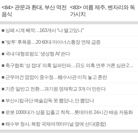
<84> 관문과 환대, 부산 역전
<83> 여름 제주, 벤자리와 독
음식
가시치
■ 상폐 시계 째깍…163개사 “나 떨고있니”
■ ‘빚투’ 후폭풍…20·60대 마이너스통장 연체 급증
■ 국내 대형로펌도 ‘생성형 AI’ 쓴다
■ 축구협회 ‘성 접대’ 의혹 일파만파…日도 의혹 연루 거론 심판 2명 조사
■ 근무여건 깜깜이 중수청…檢수사관 이직 놓고 혼란
■ 기존 일반고 전환…과기원 영재학교 3개 더 만든다
■ 부산시립극단 예술감독 못 뽑았나, 안 뽑았나
■ 로봇 1000대가 상품 입출고 척척…롯데마트 24시간 배송 자동화
■ 해수부 청사, 북항 국제여객터미널 옆에 선다(종합)