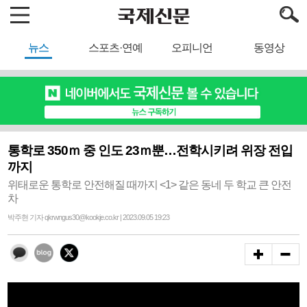
뉴스
스포츠·연예
오피니언
동영상
통학로 350ｍ 중 인도 23ｍ뿐…전학시키려 위장 전입
까지
위태로운 통학로 안전해질 때까지 <1> 같은 동네 두 학교 큰 안전
차
박주현 기자 qkrwngus30@kookje.co.kr | 2023.09.05 19:23