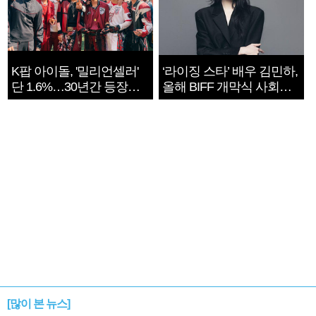
K팝 아이돌, '밀리언셀러'
‘라이징 스타’ 배우 김민하,
단 1.6%…30년간 등장
올해 BIFF 개막식 사회자
1182개팀 전수조사
확정
[많이 본 뉴스]