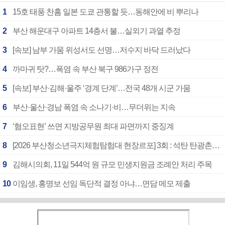
1
15호 태풍 찬홈 일본 도쿄 관통할 듯…동해안에 비 뿌리나
2
부산 해운대구 아파트 14층서 불…실외기 과열 추정
3
[속보] 남부 가뭄 위성서도 선명…저수지 바닥 드러났다
4
까마귀 탓?…폭염 속 부산 북구 986가구 정전
5
[속보] 부산·김해·울주 ‘경계 단계’…전국 48개 시군 가뭄
6
부산·울산·경남 폭염 속 소나기·비…무더위는 지속
7
‘혐오표현’ 쓰면 지방공무원 최대 파면까지 중징계
8
[2026 부산청소년극지체험탐험대 현장르포] 3회 : 석탄 탄광촌에서 북극 연구의 중심지로
9
김해시의회, 11일 544억 원 규모 민생지원금 조례안 처리 주목
10
이임생, 홍명보 선임 독단적 결정 아냐…면담 메모 제출