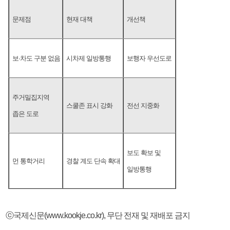
문제점
현재 대책
개선책
보·차도 구분 없음
시차제 일방통행
보행자 우선도로
주거밀집지역
스쿨존 표시 강화
전선 지중화
좁은 도로
보도 확보 및
먼 통학거리
경찰 계도 단속 확대
일방통행
ⓒ국제신문(www.kookje.co.kr), 무단 전재 및 재배포 금지