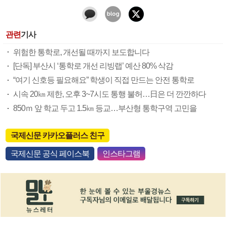
관련
기사
위험한 통학로, 개선될 때까지 보도합니다
[단독] 부산시 ‘통학로 개선 리빙랩’ 예산 80% 삭감
“여기 신호등 필요해요” 학생이 직접 만드는 안전 통학로
시속 20㎞ 제한, 오후 3~7시도 통행 불허…日은 더 깐깐하다
850ｍ 앞 학교 두고 1.5㎞ 등교…부산형 통학구역 고민을
국제신문 카카오플러스 친구
국제신문 공식 페이스북
인스타그램