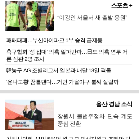
스포츠 +
“이강인 서울서 새 출발 응원”
패패패패…부산아이파크 1부 승격 급제동
축구협회 ‘성 접대’ 의혹 일파만파…日도 의혹 연루 거
론 심판 2명 조사
韓농구 AG 조별리그서 일본과 내달 13일 격돌
‘윤나고황’ 꿈틀댄다…거인 가을야구 불씨 살릴까
울산·경남 소식
창원시 불법주정차 단속 계도
중심 전환