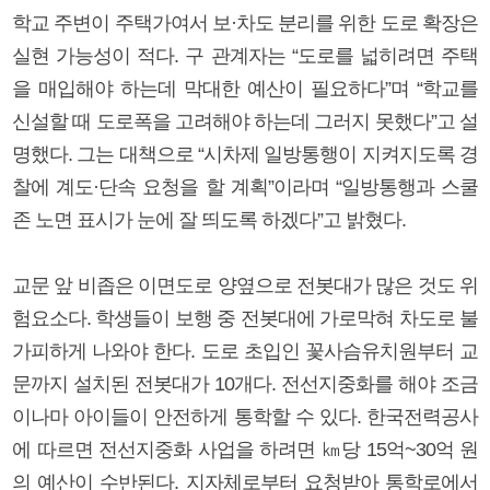
학교 주변이 주택가여서 보·차도 분리를 위한 도로 확장은
실현 가능성이 적다. 구 관계자는 “도로를 넓히려면 주택
을 매입해야 하는데 막대한 예산이 필요하다”며 “학교를
신설할 때 도로폭을 고려해야 하는데 그러지 못했다”고 설
명했다. 그는 대책으로 “시차제 일방통행이 지켜지도록 경
찰에 계도·단속 요청을 할 계획”이라며 “일방통행과 스쿨
존 노면 표시가 눈에 잘 띄도록 하겠다”고 밝혔다.
교문 앞 비좁은 이면도로 양옆으로 전봇대가 많은 것도 위
험요소다. 학생들이 보행 중 전봇대에 가로막혀 차도로 불
가피하게 나와야 한다. 도로 초입인 꽃사슴유치원부터 교
문까지 설치된 전봇대가 10개다. 전선지중화를 해야 조금
이나마 아이들이 안전하게 통학할 수 있다. 한국전력공사
에 따르면 전선지중화 사업을 하려면 ㎞당 15억~30억 원
의 예산이 수반된다. 지자체로부터 요청받아 통학로에서