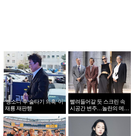
‘뺑소니 후 술타기 의혹’ 이
빨려들어갈 듯 스크린 속
재룡 재판행
시공간 변주…놀란의 메시
지는 ‘전쟁 속죄’