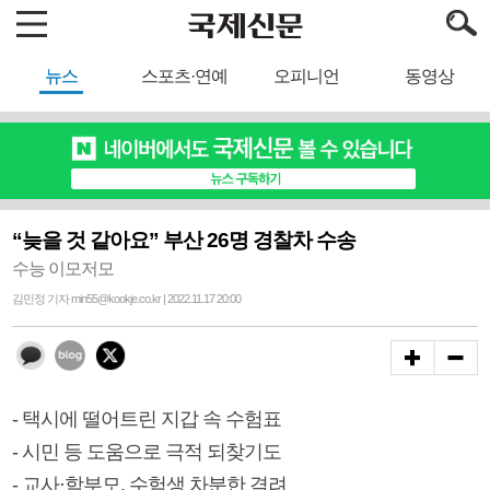
뉴스
스포츠·연예
오피니언
동영상
“늦을 것 같아요” 부산 26명 경찰차 수송
수능 이모저모
김민정 기자 min55@kookje.co.kr | 2022.11.17 20:00
- 택시에 떨어트린 지갑 속 수험표
- 시민 등 도움으로 극적 되찾기도
- 교사·학부모, 수험생 차분한 격려