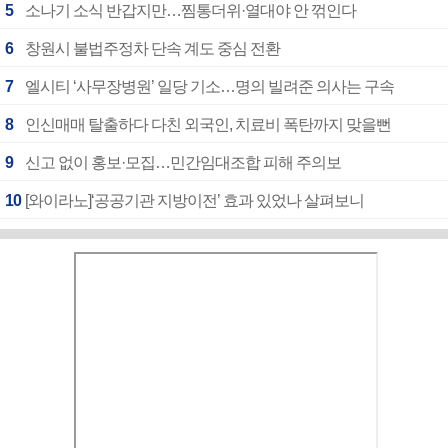
5
소나기 소식 반갑지만…찜통더위·열대야 안 꺾인다
6
창원시 불법주정차 단속 계도 중심 전환
7
엘시티 ‘사무장병원’ 일당 기소…명의 빌려준 의사는 구속
8
인신매매 탈출하다 다친 외국인, 치료비 폭탄까지 맞을뻔
9
신고 없이 홍보·모집…민간임대조합 피해 주의보
10
[와이라노]‘공공기관 지방이전’ 효과 있었나 살펴보니