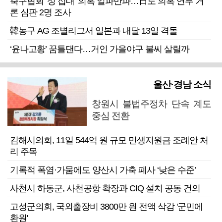
축구협회 ‘성 접대’ 의혹 일파만파…日도 의혹 연루 거
론 심판 2명 조사
韓농구 AG 조별리그서 일본과 내달 13일 격돌
‘윤나고황’ 꿈틀댄다…거인 가을야구 불씨 살릴까
울산·경남 소식
창원시 불법주정차 단속 계도
중심 전환
김해시의회, 11일 544억 원 규모 민생지원금 조례안 처
리 주목
기록적 폭염·가뭄에도 양산시 가축 폐사 ‘낮은 수준’
사천시 하동군, 사천공항 확장과 CIQ 설치 공동 건의
고성군의회, 국외출장비 3800만 원 전액 삭감 '군민에
환원'