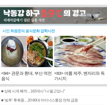
시인 최원준의 음식문화 잡학사전
<84> 관문과 환대, 부산 역전
<83> 여름 제주, 벤자리와 독
음식
가시치
■ 상폐 시계 째깍…163개사 “나 떨고있니”
■ ‘빚투’ 후폭풍…20·60대 마이너스통장 연체 급증