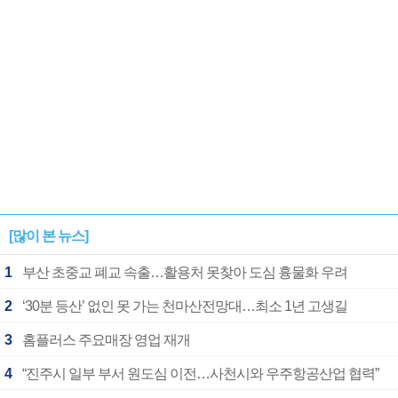
[많이 본 뉴스]
1
부산 초중교 폐교 속출…활용처 못찾아 도심 흉물화 우려
2
‘30분 등산’ 없인 못 가는 천마산전망대…최소 1년 고생길
3
홈플러스 주요매장 영업 재개
4
“진주시 일부 부서 원도심 이전…사천시와 우주항공산업 협력”