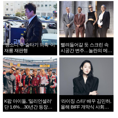
‘뺑소니 후 술타기 의혹’ 이
빨려들어갈 듯 스크린 속
재룡 재판행
시공간 변주…놀란의 메시
지는 ‘전쟁 속죄’
K팝 아이돌, '밀리언셀러'
‘라이징 스타’ 배우 김민하,
단 1.6%…30년간 등장
올해 BIFF 개막식 사회자
1182개팀 전수조사
확정