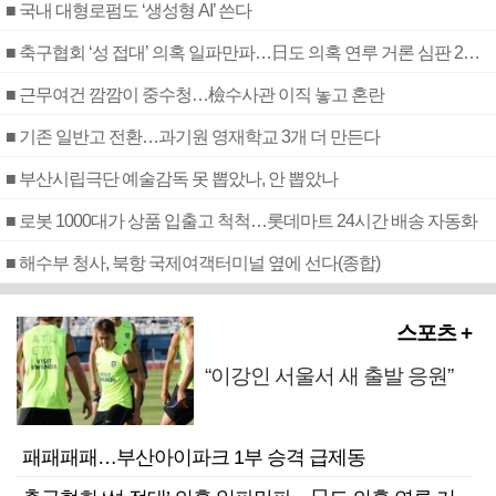
■ 국내 대형로펌도 ‘생성형 AI’ 쓴다
■ 축구협회 ‘성 접대’ 의혹 일파만파…日도 의혹 연루 거론 심판 2명 조사
■ 근무여건 깜깜이 중수청…檢수사관 이직 놓고 혼란
■ 기존 일반고 전환…과기원 영재학교 3개 더 만든다
■ 부산시립극단 예술감독 못 뽑았나, 안 뽑았나
■ 로봇 1000대가 상품 입출고 척척…롯데마트 24시간 배송 자동화
■ 해수부 청사, 북항 국제여객터미널 옆에 선다(종합)
스포츠 +
“이강인 서울서 새 출발 응원”
패패패패…부산아이파크 1부 승격 급제동