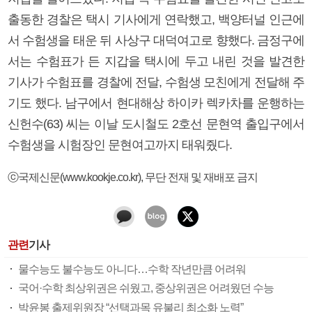
출동한 경찰은 택시 기사에게 연락했고, 백양터널 인근에
서 수험생을 태운 뒤 사상구 대덕여고로 향했다. 금정구에
서는 수험표가 든 지갑을 택시에 두고 내린 것을 발견한
기사가 수험표를 경찰에 전달, 수험생 모친에게 전달해 주
기도 했다. 남구에서 현대해상 하이카 렉카차를 운행하는
신헌수(63) 씨는 이날 도시철도 2호선 문현역 출입구에서
수험생을 시험장인 문현여고까지 태워줬다.
ⓒ국제신문(www.kookje.co.kr), 무단 전재 및 재배포 금지
관련
기사
물수능도 불수능도 아니다…수학 작년만큼 어려워
국어·수학 최상위권은 쉬웠고, 중상위권은 어려웠던 수능
박윤봉 출제위원장 “선택과목 유불리 최소화 노력”