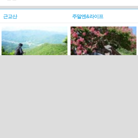
근교산
주말엔&라이프
근교산&그너머…상주·문경
폭염보다 더 뜨거워라…100
청화산~시루봉
일을 붉게 불태울 ‘선비정신’
피었네
PC버전
엑스
페이스북
Copyright ⓒ 2015 All rights reserved by 국제신문