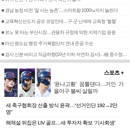
■ 경남 농정 비전 ‘잘 사는 농촌’…스마트팜 1000㏊까지 늘린다
■ 교육혁신선도지 공모 코앞인데…구·군 난색에 교육청 ‘쩔쩔’
■ 르노 못 타는 부산시장…관용차 규정에 막힌 지역기업 응원
■ 마산 원도심 행정·주거복합단지 연내 준공 수순
■ 검사 신분 버리고 직급하향(10년 이하 저연차 검사)…檢 중수청행 기피
스포츠 +
‘윤나고황’ 꿈틀댄다…거인 가
을야구 불씨 살릴까
새 축구협회장 선출 방식 윤곽…“선거인단 192→2만
명”
해체설 뒤집은 LIV 골프…새 투자자 확보 ‘기사회생’