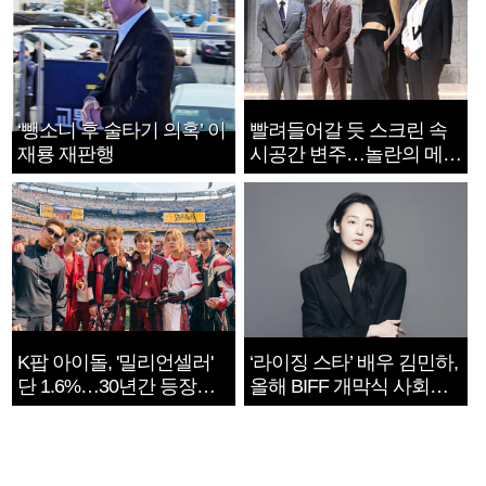
‘뺑소니 후 술타기 의혹’ 이
빨려들어갈 듯 스크린 속
재룡 재판행
시공간 변주…놀란의 메시
지는 ‘전쟁 속죄’
K팝 아이돌, '밀리언셀러'
‘라이징 스타’ 배우 김민하,
단 1.6%…30년간 등장
올해 BIFF 개막식 사회자
1182개팀 전수조사
확정