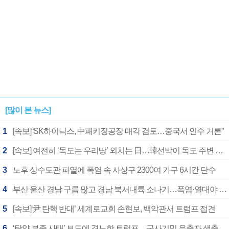
[많이 본 뉴스]
1
[속보]“SK하이닉스, 中패키징공장 매각 검토…중국서 인수 거론”
2
[속보] 여전히 ‘독도는 우리땅’ 외치는 日…韓선박이 독도 주변 해양조사 활동하자 반발
3
노후 상수도관 파열에 폭염 속 사상구 2300여 가구 6시간 단수
4
부산 울산 경남 구름 많고 경남 북서내륙 소나기…폭염·열대야 계속
5
[속보]‘尹 탄핵 반대’ 세계로교회 손현보, 백악관서 트럼프 접견
6
‘탄약 부족 사태’ 보도에 격노한 트럼프…군사기밀 유출자 색출 지시