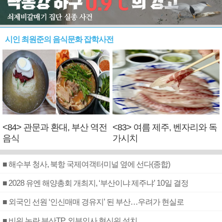
시인 최원준의 음식문화 잡학사전
<84> 관문과 환대, 부산 역전
<83> 여름 제주, 벤자리와 독
음식
가시치
■ 해수부 청사, 북항 국제여객터미널 옆에 선다(종합)
■ 2028 유엔 해양총회 개최지, ‘부산이냐 제주냐’ 10일 결정
■ 외국인 선원 ‘인신매매 경유지’ 된 부산…우려가 현실로
■ 비위 논란 부산TP, 외부인사 혁신위 설치