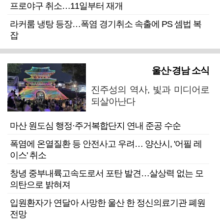
프로야구 취소…11일부터 재개
라커룸 냉탕 등장…폭염 경기취소 속출에 PS 셈법 복
잡
울산·경남 소식
진주성의 역사, 빛과 미디어로
되살아난다
마산 원도심 행정·주거복합단지 연내 준공 수순
폭염에 온열질환 등 안전사고 우려… 양산시, '어필 레
이스' 취소
창녕 중부내륙고속도로서 포탄 발견…살상력 없는 모
의탄으로 밝혀져
입원환자가 연달아 사망한 울산 한 정신의료기관 폐원
전망