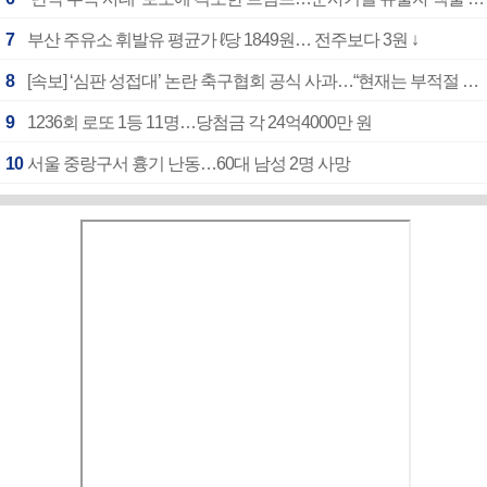
7
부산 주유소 휘발유 평균가 ℓ당 1849원… 전주보다 3원 ↓
8
[속보] ‘심판 성접대’ 논란 축구협회 공식 사과…“현재는 부적절 행위 없어”
9
1236회 로또 1등 11명…당첨금 각 24억4000만 원
10
서울 중랑구서 흉기 난동…60대 남성 2명 사망