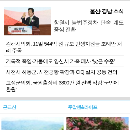
울산·경남 소식
창원시 불법주정차 단속 계도
중심 전환
김해시의회, 11일 544억 원 규모 민생지원금 조례안 처
리 주목
기록적 폭염·가뭄에도 양산시 가축 폐사 ‘낮은 수준’
사천시 하동군, 사천공항 확장과 CIQ 설치 공동 건의
고성군의회, 국외출장비 3800만 원 전액 삭감 '군민에
환원'
근교산
주말엔&라이프