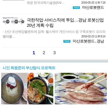
희윤 한국과학기술원(KAI ...
2016-05-25 오후 7:18
마산로봇랜드
극한작업·서비스직에 투입…경남 로봇산업
20년 계획 수립
- 산단·조선해양플랜트에 접목- 헬스케어 개인서비스 등 구축로봇이 요리와
빨래를 ...
2016-02-23 오후 8:14
마산로봇랜드
,
경남
1
2
3
시인 최원준의 부산탐식 프로젝트