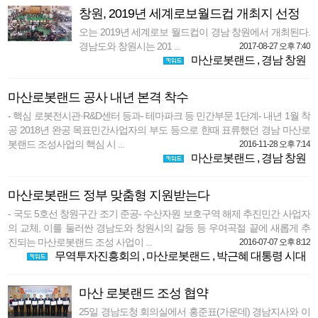
창원, 2019년 세계로보월드컵 개최지 선정
오는 2019년 세계로보 월드컵이 경남 창원에서 개최된다.
경남도와 창원시는 201 ...
2017-08-27 오후 7:40
마산로봇랜드
,
경남 창원
마산로봇랜드 공사 내년 본격 착수
- 핵심 로봇전시관·R&D센터 등과- 테마파크 등 민간부문 1단계- 내년 1월 착
공 2018년 완공 목표민간사업자의 부도 등으로 한때 표류했던 경남 마산로
봇랜드 조성사업의 핵심 시 ...
2016-11-28 오후 7:14
마산로봇랜드
,
경남 창원
마산로봇랜드 정부 맞춤형 지원받는다
- 국도 5호선 창원구간 조기 준공- 수산자원 보호구역 해제 추진민간 사업자
의 교체, 이를 둘러싼 경남도와 창원시의 갈등 등 우여곡절 끝에 새롭게 추
진되는 마산로봇랜드 조성 사업이 ...
2016-07-07 오후 8:12
무역투자진흥회의
,
마산로봇랜드
,
박근혜 대통령 시대
마산 로봇랜드 조성 협약
25일 경남도청 회의실에서 홍준표(가운데) 경남지사와 이