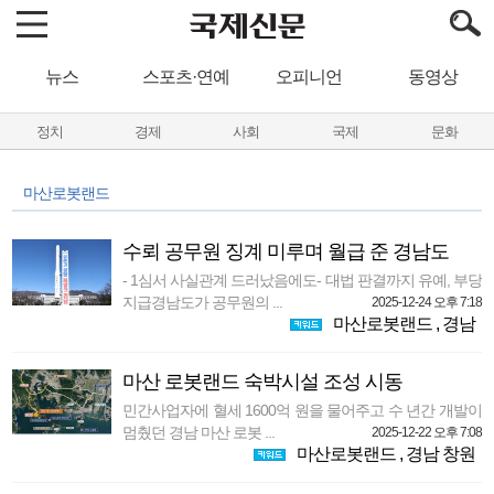
뉴스
스포츠·연예
오피니언
동영상
정치
경제
사회
국제
문화
마산로봇랜드
수뢰 공무원 징계 미루며 월급 준 경남도
- 1심서 사실관계 드러났음에도- 대법 판결까지 유예, 부당
지급경남도가 공무원의 ...
2025-12-24 오후 7:18
마산로봇랜드
,
경남
마산 로봇랜드 숙박시설 조성 시동
민간사업자에 혈세 1600억 원을 물어주고 수 년간 개발이
멈췄던 경남 마산 로봇 ...
2025-12-22 오후 7:08
마산로봇랜드
,
경남 창원