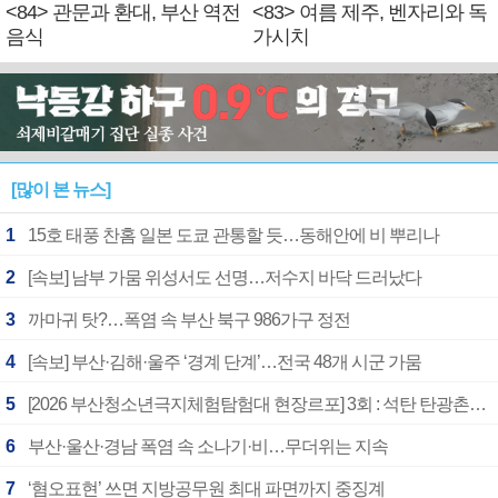
<84> 관문과 환대, 부산 역전
<83> 여름 제주, 벤자리와 독
음식
가시치
[많이 본 뉴스]
1
15호 태풍 찬홈 일본 도쿄 관통할 듯…동해안에 비 뿌리나
2
[속보] 남부 가뭄 위성서도 선명…저수지 바닥 드러났다
3
까마귀 탓?…폭염 속 부산 북구 986가구 정전
4
[속보] 부산·김해·울주 ‘경계 단계’…전국 48개 시군 가뭄
5
[2026 부산청소년극지체험탐험대 현장르포] 3회 : 석탄 탄광촌에서 북극 연구의 중심지로
6
부산·울산·경남 폭염 속 소나기·비…무더위는 지속
7
‘혐오표현’ 쓰면 지방공무원 최대 파면까지 중징계