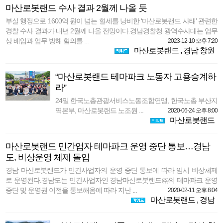
마산로봇랜드 수사 결과 2월께 나올 듯
부실 행정으로 1600억 원이 넘는 혈세를 낭비한 ‘마산로봇랜드 사태’ 관련한
경찰 수사 결과가 내년 2월께 나올 전망이다.경남경찰청 광역수사대는 업무
상 배임과 업무 방해 혐의를 ...
2023-12-10 오후 7:20
마산로봇랜드
,
경남 창원
“마산로봇랜드 테마파크 노동자 고용승계하
라”
24일 한국노총관광서비스노동조합연맹, 한국노총 부산지
역본부, 마산로봇랜드 노조원 ...
2020-06-24 오후 8:00
마산로봇랜드
마산로봇랜드 민간업자 테마파크 운영 중단 통보…경남
도, 비상운영 체제 돌입
경남 마산로봇랜드가 민간사업자의 운영 중단 통보에 따라 임시 비상체제
로 운영된다.경남도는 민간사업자인 경남마산로봇랜드㈜의 테마파크 운영
중단 및 운영권 이전을 통보해옴에 따라 지난 ...
2020-02-11 오후 8:04
마산로봇랜드
,
경남