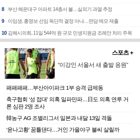
8
부산 해운대구 아파트 14층서 불…실외기 과열 추정
9
이임생, 홍명보 선임 독단적 결정 아냐…면담 메모 제출
10
김해시의회, 11일 544억 원 규모 민생지원금 조례안 처리 주목
스포츠 +
“이강인 서울서 새 출발 응원”
패패패패…부산아이파크 1부 승격 급제동
축구협회 ‘성 접대’ 의혹 일파만파…日도 의혹 연루 거
론 심판 2명 조사
韓농구 AG 조별리그서 일본과 내달 13일 격돌
‘윤나고황’ 꿈틀댄다…거인 가을야구 불씨 살릴까