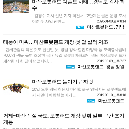
마산로봇랜드 디폴트 사태…경남도 감사 착
수
- 김경수 지사 신년 기자 회견서- “2단계는 물론 운영 조차
어려워- 사업 전반 ...
2020-01-08 오후 8:14
마산로봇랜드
,
경남
태풍이 미워…마산로봇랜드 개장 첫 달 실적 저조
- 단체관람객 적은 것도 원인인 듯- 영업 강화·할인 다양화 등 모색총사업비
7000억 원을 들여 조성한 국내 유일 로봇테마파크인 경남 마산로봇랜드가
개장한 지 한 달이 넘었지만, ...
2019-10-09 오후 7:37
마산로봇랜드
,
경남 창원
마산로봇랜드 놀이기구 짜릿
10일 오후 경남 창원시 마산합포구 ‘경남 마산로봇랜드’에
서 시민이 짜릿한 놀이기 ...
2019-09-10 오후 8:16
마산로봇랜드
거제~마산 신설 국도, 로봇랜드 개장 맞춰 일부 구간 조기
개통