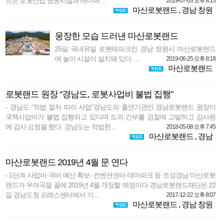
드는 로봇산업 공공시설과 테마파 ...
2019-07-03 오후 8:13
마산로봇랜드
,
경남 창원
웅장한 모습 드러낸 마산로봇랜드
25일 국내유일 로봇테파크인 경남 창원시 마산로봇랜드
에 놀이 시설이 설치돼 있다. ...
2019-06-25 오후 8:18
마산로봇랜드
로봇랜드 원장 “경남도, 로봇사업비 불법 집행”
- 경남도 “적법 절차 따라 사업”경남도의 출연기관인 경남로봇랜드 원장이
국책사업비가 불법 집행되고 있다며 도의 간부를 검찰에 고발하고 감사원
에 감사 요청을 했다. 경남도는 적법한 ...
2018-05-08 오후 7:45
마산로봇랜드
,
경남
마산로봇랜드 2019년 4월 문 연다
- 1단계 사업비·국비 예산 확보- 컨벤션센터·테마파크 등 조성경남 마산로봇
랜드가 우여곡절 끝에 2019년 4월 개장할 예정이다.경남로봇랜드재단은 22
일 경남도청 프레스센터에서 기 ...
2017-12-22 오후 8:07
마산로봇랜드
,
경남 창원