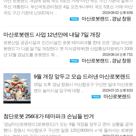
마산 로봇랜드 개장에 맞춰 국도 5호선 거제~마산 국도 구간 가운데 일부가
우선 개통된다. 부산국토관리청은 4일 오전 9시부터 국도 5호선 거제~마산
국도 구간 가운데 난포IC에서 ...
2019-09-02 오후 8:09
마산로봇랜드
,
경남 창원
마산로봇랜드 사업 12년만에 내달 7일 개장
로봇산업 공공시설과 민간시설인 로봇 테마파크를 한데 모은 ‘경남 마산로
봇랜드’가 다음 달 7일 개장한다. 옛 지식경제부(현 산업통상자원부)가 2008
년 12월 경남도를 로봇랜드 최 ...
2019-08-14 오후 7:51
마산로봇랜드
,
경남 창원
9월 개장 앞두고 모습 드러낸 마산로봇랜드
15일 오후 경남 창원시 마산합포구 구산면 일대 마산로봇
랜드 놀이시설 입구에 대형 ...
2019-07-15 오후 8:03
마산로봇랜드
첨단로봇 256대가 테마파크 손님들 반겨
‘경남마산로봇랜드’(로봇랜드)가 오는 9월 개장을 앞두고 준비 상황을 공개
했다. 창원시 마산합포구 구산면 일원 125만9000여 ㎡에 들어서는 로봇랜