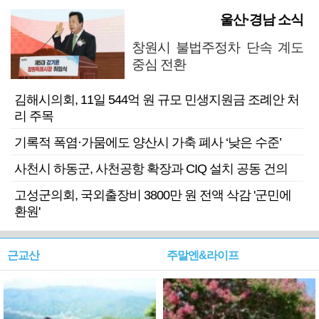
울산·경남 소식
창원시 불법주정차 단속 계도
중심 전환
김해시의회, 11일 544억 원 규모 민생지원금 조례안 처
리 주목
기록적 폭염·가뭄에도 양산시 가축 폐사 ‘낮은 수준’
사천시 하동군, 사천공항 확장과 CIQ 설치 공동 건의
고성군의회, 국외출장비 3800만 원 전액 삭감 '군민에
환원'
근교산
주말엔&라이프