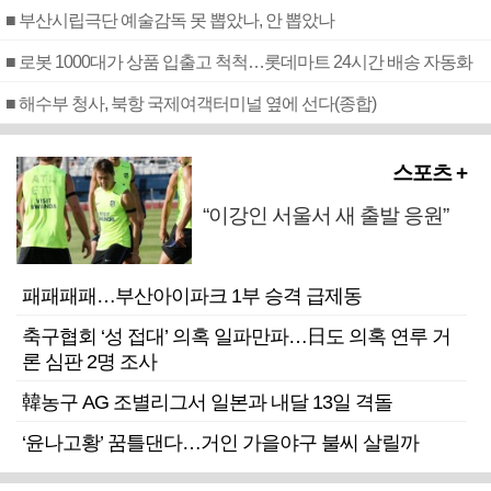
■ 부산시립극단 예술감독 못 뽑았나, 안 뽑았나
■ 로봇 1000대가 상품 입출고 척척…롯데마트 24시간 배송 자동화
■ 해수부 청사, 북항 국제여객터미널 옆에 선다(종합)
스포츠 +
“이강인 서울서 새 출발 응원”
패패패패…부산아이파크 1부 승격 급제동
축구협회 ‘성 접대’ 의혹 일파만파…日도 의혹 연루 거
론 심판 2명 조사
韓농구 AG 조별리그서 일본과 내달 13일 격돌
‘윤나고황’ 꿈틀댄다…거인 가을야구 불씨 살릴까