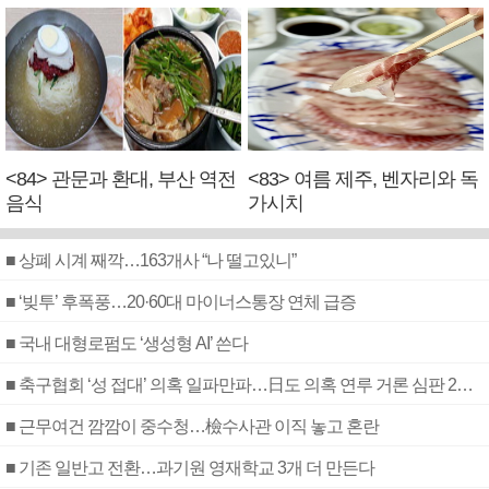
<84> 관문과 환대, 부산 역전
<83> 여름 제주, 벤자리와 독
음식
가시치
■ 상폐 시계 째깍…163개사 “나 떨고있니”
■ ‘빚투’ 후폭풍…20·60대 마이너스통장 연체 급증
■ 국내 대형로펌도 ‘생성형 AI’ 쓴다
■ 축구협회 ‘성 접대’ 의혹 일파만파…日도 의혹 연루 거론 심판 2명 조사
■ 근무여건 깜깜이 중수청…檢수사관 이직 놓고 혼란
■ 기존 일반고 전환…과기원 영재학교 3개 더 만든다