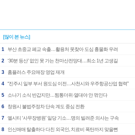
[많이 본 뉴스]
1
부산 초중교 폐교 속출…활용처 못찾아 도심 흉물화 우려
2
‘30분 등산’ 없인 못 가는 천마산전망대…최소 1년 고생길
3
홈플러스 주요매장 영업 재개
4
“진주시 일부 부서 원도심 이전…사천시와 우주항공산업 협력”
5
소나기 소식 반갑지만…찜통더위·열대야 안 꺾인다
6
창원시 불법주정차 단속 계도 중심 전환
7
엘시티 ‘사무장병원’ 일당 기소…명의 빌려준 의사는 구속
8
인신매매 탈출하다 다친 외국인, 치료비 폭탄까지 맞을뻔