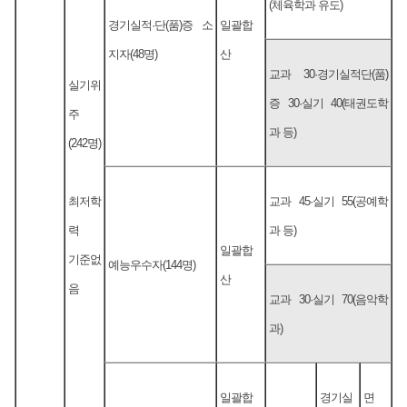
(체육학과 유도)
경기실적·단(품)증 소
일괄합
지자(48명)
산
교과 30·경기실적단(품)
실기위
증 30·실기 40(태권도학
주
과 등)
(242명)
최저학
교과 45·실기 55(공예학
력
과 등)
일괄합
기준없
예능우수자(144명)
산
음
교과 30·실기 70(음악학
과)
일괄합
경기실
면