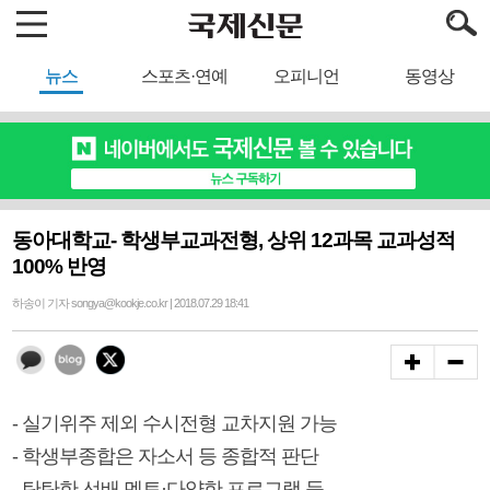
뉴스
스포츠·연예
오피니언
동영상
동아대학교- 학생부교과전형, 상위 12과목 교과성적
100% 반영
하송이 기자 songya@kookje.co.kr | 2018.07.29 18:41
- 실기위주 제외 수시전형 교차지원 가능
- 학생부종합은 자소서 등 종합적 판단
- 탄탄한 선배 멘토·다양한 프로그램 등