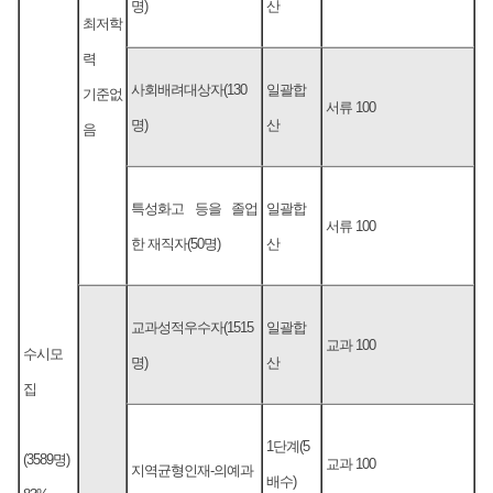
명)
산
최저학
력
사회배려대상자(130
일괄합
기준없
서류 100
명)
산
음
특성화고 등을 졸업
일괄합
서류 100
한 재직자(50명)
산
교과성적우수자(1515
일괄합
교과 100
수시모
명)
산
집
1단계(5
(3589명)
교과 100
지역균형인재-의예과
배수)