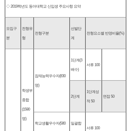
◇ 2019학년도 동아대학교 신입생 주요사항 요약
모집구
전형유
선발단
전형구분
전형요소별 반영비율(%)
분
형
계
1단계(3
서류 100
배수)
잠재능력우수자(830
명)
학생부
1단계성
2단계
면접 50
종합
적 50
(1590
명)
학교생활우수자(580
일괄합
서류 100