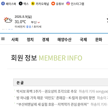
페이스북
엑스
카카오채널
유튜브
인스타그램
사회
정치
경제
해양수산
국제
문화
회원 정보
MEMBER INFO
쓴 글
박서보 화백 1주기…권오상의 조각으로 추모
하송이 기자 songya@k
방 하나를 가득 채운 ‘미인도’ 존재감…K-컬처 원석의 향연
하송이 기자
“부산비엔날레 새 실험 호응…지역작가 관심 쏟아져”
하송이 기자 so