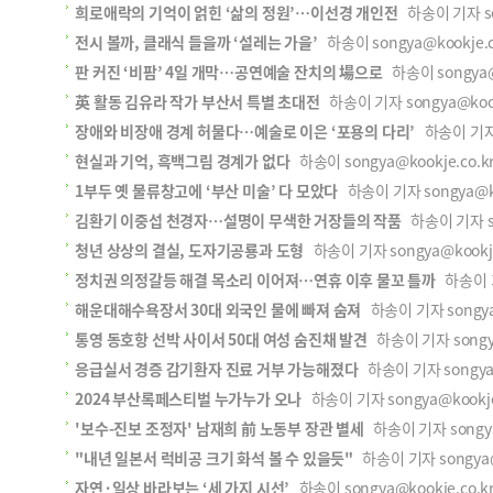
희로애락의 기억이 얽힌 ‘삶의 정원’…이선경 개인전
하송이 기자 son
전시 볼까, 클래식 들을까 ‘설레는 가을’
하송이 songya@kookje.
판 커진 ‘비팜’ 4일 개막…공연예술 잔치의 場으로
하송이 songya@k
英 활동 김유라 작가 부산서 특별 초대전
하송이 기자 songya@kookj
장애와 비장애 경계 허물다…예술로 이은 ‘포용의 다리’
하송이 기자 s
현실과 기억, 흑백그림 경계가 없다
하송이 songya@kookje.co.
1부두 옛 물류창고에 ‘부산 미술’ 다 모았다
하송이 기자 songya@koo
김환기 이중섭 천경자…설명이 무색한 거장들의 작품
하송이 기자 son
청년 상상의 결실, 도자기공룡과 도형
하송이 기자 songya@kookje
정치권 의정갈등 해결 목소리 이어져…연휴 이후 물꼬 틀까
하송이 기자
해운대해수욕장서 30대 외국인 물에 빠져 숨져
하송이 기자 songya@
통영 동호항 선박 사이서 50대 여성 숨진채 발견
하송이 기자 songya
응급실서 경증 감기환자 진료 거부 가능해졌다
하송이 기자 songya@
2024 부산록페스티벌 누가누가 오나
하송이 기자 songya@kookje.
'보수-진보 조정자' 남재희 前 노동부 장관 별세
하송이 기자 songya@
"내년 일본서 럭비공 크기 화석 볼 수 있을듯"
하송이 기자 songya@k
자연·일상 바라보는 ‘세 가지 시선’
하송이 songya@kookje.co.