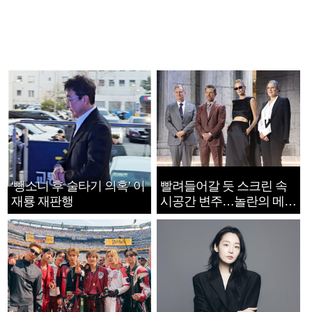
‘뺑소니 후 술타기 의혹’ 이
빨려들어갈 듯 스크린 속
재룡 재판행
시공간 변주…놀란의 메시
지는 ‘전쟁 속죄’