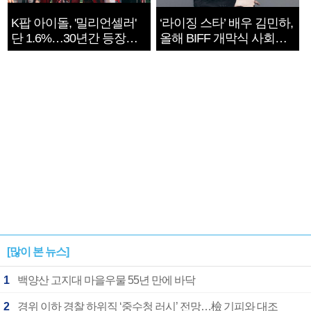
K팝 아이돌, '밀리언셀러'
‘라이징 스타’ 배우 김민하,
단 1.6%…30년간 등장
올해 BIFF 개막식 사회자
1182개팀 전수조사
확정
[많이 본 뉴스]
1
백양산 고지대 마을우물 55년 만에 바닥
2
경위 이하 경찰 하위직 ‘중수청 러시’ 전망…檢 기피와 대조