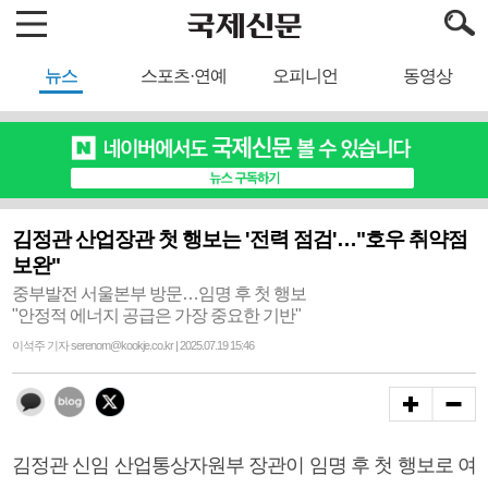
뉴스
스포츠·연예
오피니언
동영상
김정관 산업장관 첫 행보는 '전력 점검'…"호우 취약점
보완"
중부발전 서울본부 방문…임명 후 첫 행보
"안정적 에너지 공급은 가장 중요한 기반"
이석주 기자 serenom@kookje.co.kr | 2025.07.19 15:46
김정관 신임 산업통상자원부 장관이 임명 후 첫 행보로 여