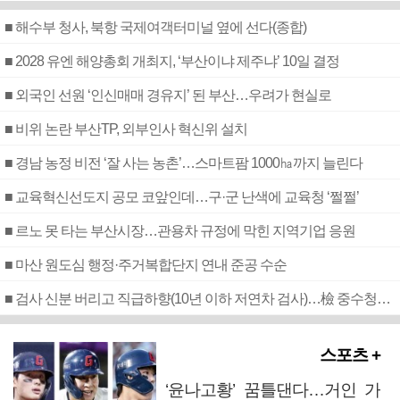
■ 해수부 청사, 북항 국제여객터미널 옆에 선다(종합)
■ 2028 유엔 해양총회 개최지, ‘부산이냐 제주냐’ 10일 결정
■ 외국인 선원 ‘인신매매 경유지’ 된 부산…우려가 현실로
■ 비위 논란 부산TP, 외부인사 혁신위 설치
■ 경남 농정 비전 ‘잘 사는 농촌’…스마트팜 1000㏊까지 늘린다
■ 교육혁신선도지 공모 코앞인데…구·군 난색에 교육청 ‘쩔쩔’
■ 르노 못 타는 부산시장…관용차 규정에 막힌 지역기업 응원
■ 마산 원도심 행정·주거복합단지 연내 준공 수순
■ 검사 신분 버리고 직급하향(10년 이하 저연차 검사)…檢 중수청행 기피
스포츠 +
‘윤나고황’ 꿈틀댄다…거인 가