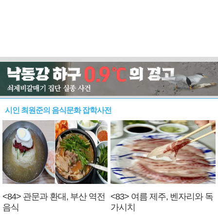
시인 최원준의 음식문화 잡학사전
<84> 관문과 환대, 부산 역전
<83> 여름 제주, 벤자리와 독
음식
가시치