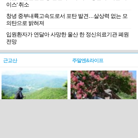
이스' 취소
창녕 중부내륙고속도로서 포탄 발견…살상력 없는 모
의탄으로 밝혀져
입원환자가 연달아 사망한 울산 한 정신의료기관 폐원
전망
근교산
주말엔&라이프
근교산&그너머…상주·문경
폭염보다 더 뜨거워라…100
청화산~시루봉
일을 붉게 불태울 ‘선비정신’
피었네