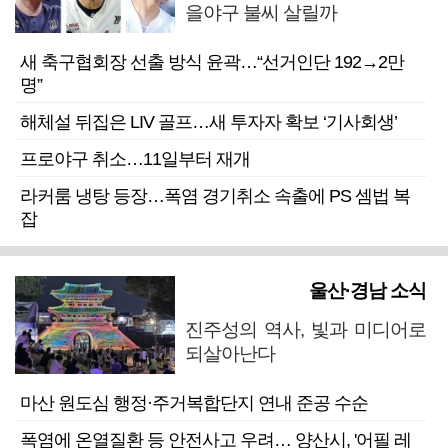
을야구 불씨 살릴까
새 축구협회장 선출 방식 윤곽…“선거인단 192→2만
명”
해체설 뒤집은 LIV 골프…새 투자자 확보 ‘기사회생’
프로야구 취소…11일부터 재개
라커룸 냉탕 등장…폭염 경기취소 속출에 PS 셈법 복
잡
울산·경남 소식
진주성의 역사, 빛과 미디어로
되살아난다
마산 원도심 행정·주거복합단지 연내 준공 수순
폭염에 온열질환 등 안전사고 우려… 양산시, '어필 레