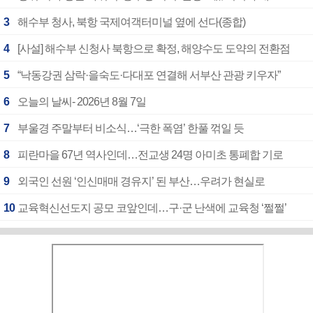
3
해수부 청사, 북항 국제여객터미널 옆에 선다(종합)
4
[사설] 해수부 신청사 북항으로 확정, 해양수도 도약의 전환점
5
“낙동강권 삼락·을숙도·다대포 연결해 서부산 관광 키우자”
6
오늘의 날씨- 2026년 8월 7일
7
부울경 주말부터 비소식…‘극한 폭염’ 한풀 꺾일 듯
8
피란마을 67년 역사인데…전교생 24명 아미초 통폐합 기로
9
외국인 선원 ‘인신매매 경유지’ 된 부산…우려가 현실로
10
교육혁신선도지 공모 코앞인데…구·군 난색에 교육청 ‘쩔쩔’