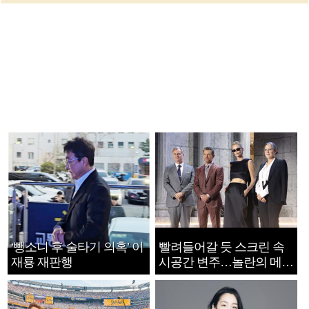
‘뺑소니 후 술타기 의혹’ 이
빨려들어갈 듯 스크린 속
재룡 재판행
시공간 변주…놀란의 메시
지는 ‘전쟁 속죄’