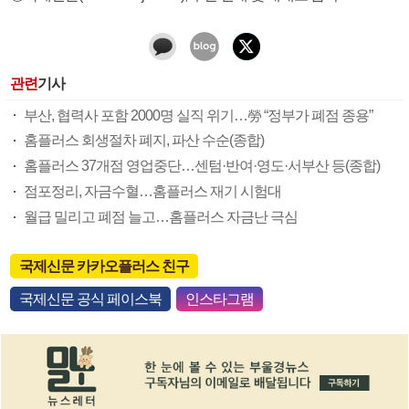
관련
기사
부산, 협력사 포함 2000명 실직 위기…勞 “정부가 폐점 종용”
홈플러스 회생절차 폐지, 파산 수순(종합)
홈플러스 37개점 영업중단…센텀·반여·영도·서부산 등(종합)
점포정리, 자금수혈…홈플러스 재기 시험대
월급 밀리고 폐점 늘고…홈플러스 자금난 극심
국제신문 카카오플러스 친구
국제신문 공식 페이스북
인스타그램