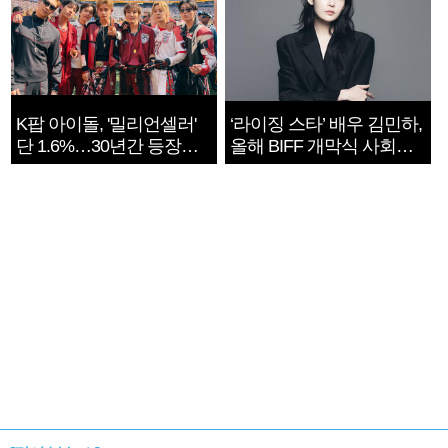
K팝 아이돌, '밀리언셀러'
‘라이징 스타’ 배우 김민하,
단 1.6%…30년간 등장
올해 BIFF 개막식 사회자
1182개팀 전수조사
확정