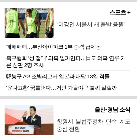
스포츠 +
“이강인 서울서 새 출발 응원”
패패패패…부산아이파크 1부 승격 급제동
축구협회 ‘성 접대’ 의혹 일파만파…日도 의혹 연루 거
론 심판 2명 조사
韓농구 AG 조별리그서 일본과 내달 13일 격돌
‘윤나고황’ 꿈틀댄다…거인 가을야구 불씨 살릴까
울산·경남 소식
창원시 불법주정차 단속 계도
중심 전환