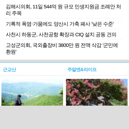
김해시의회, 11일 544억 원 규모 민생지원금 조례안 처
리 주목
기록적 폭염·가뭄에도 양산시 가축 폐사 ‘낮은 수준’
사천시 하동군, 사천공항 확장과 CIQ 설치 공동 건의
고성군의회, 국외출장비 3800만 원 전액 삭감 '군민에
환원'
근교산
주말엔&라이프
근교산&그너머…상주·문경
폭염보다 더 뜨거워라…100