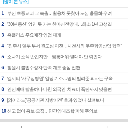
[많이 본 뉴스]
1
부산 초중교 폐교 속출…활용처 못찾아 도심 흉물화 우려
2
‘30분 등산’ 없인 못 가는 천마산전망대…최소 1년 고생길
3
홈플러스 주요매장 영업 재개
4
“진주시 일부 부서 원도심 이전…사천시와 우주항공산업 협력”
5
소나기 소식 반갑지만…찜통더위·열대야 안 꺾인다
6
창원시 불법주정차 단속 계도 중심 전환
7
엘시티 ‘사무장병원’ 일당 기소…명의 빌려준 의사는 구속
8
인신매매 탈출하다 다친 외국인, 치료비 폭탄까지 맞을뻔
9
[와이라노]‘공공기관 지방이전’ 효과 있었나 살펴보니
10
신고 없이 홍보·모집…민간임대조합 피해 주의보