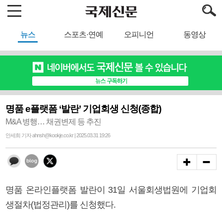
뉴스
스포츠·연예
오피니언
동영상
명품 e플랫폼 ‘발란’ 기업회생 신청(종합)
M&A 병행… 채권변제 등 추진
안세희 기자 ahnsh@kookje.co.kr | 2025.03.31 19:26
명품 온라인플랫폼 발란이 31일 서울회생법원에 기업회
생절차(법정관리)를 신청했다.