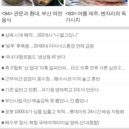
<84> 관문과 환대, 부산 역전
<83> 여름 제주, 벤자리와 독
음식
가시치
■ 상폐 시계 째깍…163개사 “나 떨고있니”
■ ‘빚투’ 후폭풍…20·60대 마이너스통장 연체 급증
■ 국내 대형로펌도 ‘생성형 AI’ 쓴다
■ 축구협회 ‘성 접대’ 의혹 일파만파…日도 의혹 연루 거론 심판 2명 조사
■ 근무여건 깜깜이 중수청…檢수사관 이직 놓고 혼란
■ 기존 일반고 전환…과기원 영재학교 3개 더 만든다
■ 부산시립극단 예술감독 못 뽑았나, 안 뽑았나
■ 로봇 1000대가 상품 입출고 척척…롯데마트 24시간 배송 자동화
■ 해수부 청사, 북항 국제여객터미널 옆에 선다(종합)