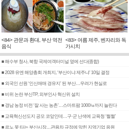
<84> 관문과 환대, 부산 역전
<83> 여름 제주, 벤자리와 독
음식
가시치
■ 해수부 청사, 북항 국제여객터미널 옆에 선다(종합)
■ 2028 유엔 해양총회 개최지, ‘부산이냐 제주냐’ 10일 결정
■ 외국인 선원 ‘인신매매 경유지’ 된 부산…우려가 현실로
■ 비위 논란 부산TP, 외부인사 혁신위 설치
■ 경남 농정 비전 ‘잘 사는 농촌’…스마트팜 1000㏊까지 늘린다
■ 교육혁신선도지 공모 코앞인데…구·군 난색에 교육청 ‘쩔쩔’
■ 르노 못 타는 부산시장…관용차 규정에 막힌 지역기업 응원