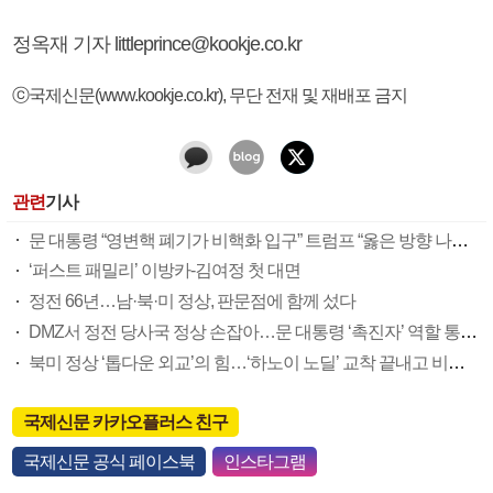
정옥재 기자 littleprince@kookje.co.kr
ⓒ국제신문(www.kookje.co.kr), 무단 전재 및 재배포 금지
관련
기사
문 대통령 “영변핵 폐기가 비핵화 입구” 트럼프 “옳은 방향 나가길”
‘퍼스트 패밀리’ 이방카-김여정 첫 대면
정전 66년…남·북·미 정상, 판문점에 함께 섰다
DMZ서 정전 당사국 정상 손잡아…문 대통령 ‘촉진자’ 역할 통했다
북미 정상 ‘톱다운 외교’의 힘…‘하노이 노딜’ 교착 끝내고 비핵화 대화 물꼬
국제신문 카카오플러스 친구
국제신문 공식 페이스북
인스타그램