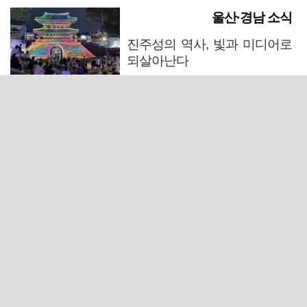
울산·경남 소식
진주성의 역사, 빛과 미디어로
되살아난다
마산 원도심 행정·주거복합단지 연내 준공 수순
폭염에 온열질환 등 안전사고 우려… 양산시, '어필 레
이스' 취소
창녕 중부내륙고속도로서 포탄 발견…살상력 없는 모
의탄으로 밝혀져
입원환자가 연달아 사망한 울산 한 정신의료기관 폐원
전망
근교산
주말엔&라이프