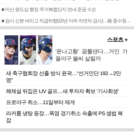
■ 마산 원도심 행정·주거복합단지 연내 준공 수순
■ 검사 신분 버리고 직급하향(10년 이하 저연차 검사)…檢 중수청행 기피
스포츠 +
‘윤나고황’ 꿈틀댄다…거인 가
을야구 불씨 살릴까
새 축구협회장 선출 방식 윤곽…“선거인단 192→2만
명”
해체설 뒤집은 LIV 골프…새 투자자 확보 ‘기사회생’
프로야구 취소…11일부터 재개
라커룸 냉탕 등장…폭염 경기취소 속출에 PS 셈법 복
잡