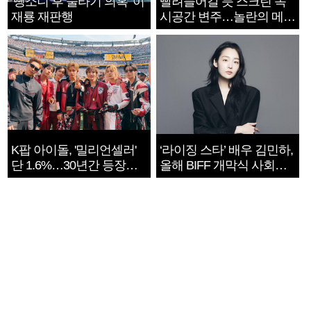
‘뺑소니 후 술타기 의혹’ 이
빨려들어갈 듯 스크린 속
재룡 재판행
시공간 변주…놀란의 메시
지는 ‘전쟁 속죄’
K팝 아이돌, '밀리언셀러'
‘라이징 스타’ 배우 김민하,
단 1.6%…30년간 등장
올해 BIFF 개막식 사회자
1182개팀 전수조사
확정