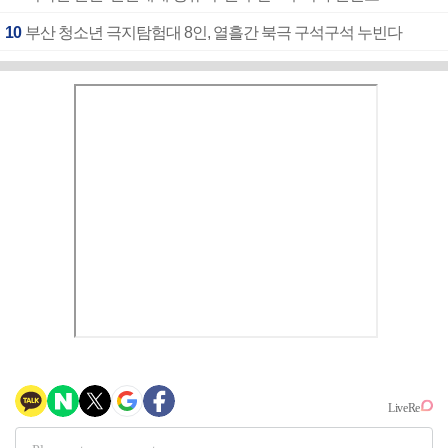
10
부산 청소년 극지탐험대 8인, 열흘간 북극 구석구석 누빈다