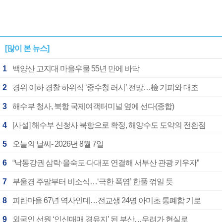
[많이 본 뉴스]
1
백양산 고지대 마을우물 55년 만에 바닥
2
경위 이하 경찰 하위직 ‘중수청 러시’ 전망…檢 기피와 대조
3
해수부 청사, 북항 국제여객터미널 옆에 선다(종합)
4
[사설] 해수부 신청사 북항으로 확정, 해양수도 도약의 전환점
5
오늘의 날씨- 2026년 8월 7일
6
“낙동강권 삼락·을숙도·다대포 연결해 서부산 관광 키우자”
7
부울경 주말부터 비소식…‘극한 폭염’ 한풀 꺾일 듯
8
피란마을 67년 역사인데…전교생 24명 아미초 통폐합 기로
9
외국인 선원 ‘인신매매 경유지’ 된 부산…우려가 현실로