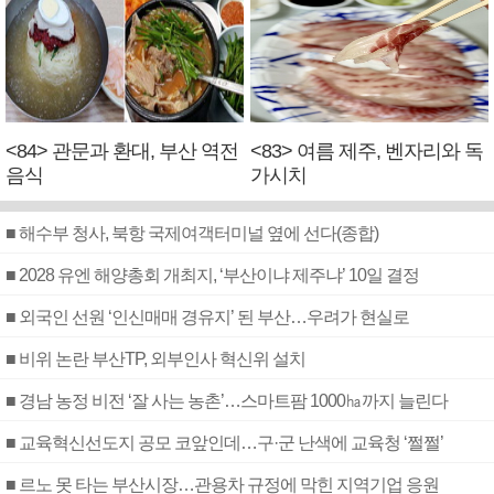
<84> 관문과 환대, 부산 역전
<83> 여름 제주, 벤자리와 독
음식
가시치
■ 해수부 청사, 북항 국제여객터미널 옆에 선다(종합)
■ 2028 유엔 해양총회 개최지, ‘부산이냐 제주냐’ 10일 결정
■ 외국인 선원 ‘인신매매 경유지’ 된 부산…우려가 현실로
■ 비위 논란 부산TP, 외부인사 혁신위 설치
■ 경남 농정 비전 ‘잘 사는 농촌’…스마트팜 1000㏊까지 늘린다
■ 교육혁신선도지 공모 코앞인데…구·군 난색에 교육청 ‘쩔쩔’
■ 르노 못 타는 부산시장…관용차 규정에 막힌 지역기업 응원