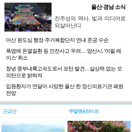
울산·경남 소식
진주성의 역사, 빛과 미디어로
되살아난다
마산 원도심 행정·주거복합단지 연내 준공 수순
폭염에 온열질환 등 안전사고 우려… 양산시, '어필 레
이스' 취소
창녕 중부내륙고속도로서 포탄 발견…살상력 없는 모
의탄으로 밝혀져
입원환자가 연달아 사망한 울산 한 정신의료기관 폐원
전망
근교산
주말엔&라이프