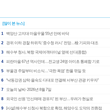
[많이 본 뉴스]
1
백양산 고지대 마을우물 55년 만에 바닥
2
경위 이하 경찰 하위직 ‘중수청 러시’ 전망…檢 기피와 대조
3
해수부 청사, 북항 국제여객터미널 옆에 선다(종합)
4
피란마을 67년 역사인데…전교생 24명 아미초 통폐합 기로
5
부울경 주말부터 비소식…‘극한 폭염’ 한풀 꺾일 듯
6
“낙동강권 삼락·을숙도·다대포 연결해 서부산 관광 키우자”
7
오늘의 날씨- 2026년 8월 7일
8
외국인 선원 ‘인신매매 경유지’ 된 부산…우려가 현실로
9
[사설] 해수부 신청사 북항으로 확정, 해양수도 도약의 전환점