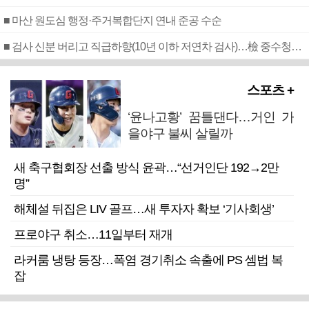
■ 마산 원도심 행정·주거복합단지 연내 준공 수순
■ 검사 신분 버리고 직급하향(10년 이하 저연차 검사)…檢 중수청행 기피
스포츠 +
‘윤나고황’ 꿈틀댄다…거인 가
을야구 불씨 살릴까
새 축구협회장 선출 방식 윤곽…“선거인단 192→2만
명”
해체설 뒤집은 LIV 골프…새 투자자 확보 ‘기사회생’
프로야구 취소…11일부터 재개
라커룸 냉탕 등장…폭염 경기취소 속출에 PS 셈법 복
잡