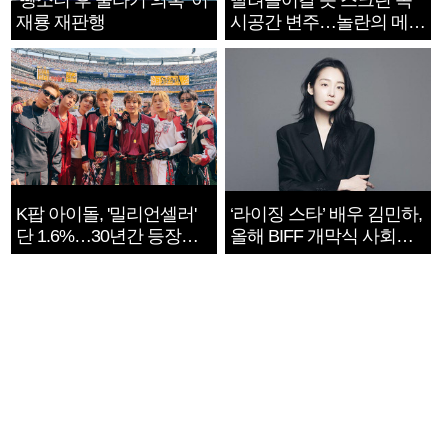
‘뺑소니 후 술타기 의혹’ 이
빨려들어갈 듯 스크린 속
재룡 재판행
시공간 변주…놀란의 메시
지는 ‘전쟁 속죄’
K팝 아이돌, '밀리언셀러'
‘라이징 스타’ 배우 김민하,
단 1.6%…30년간 등장
올해 BIFF 개막식 사회자
1182개팀 전수조사
확정