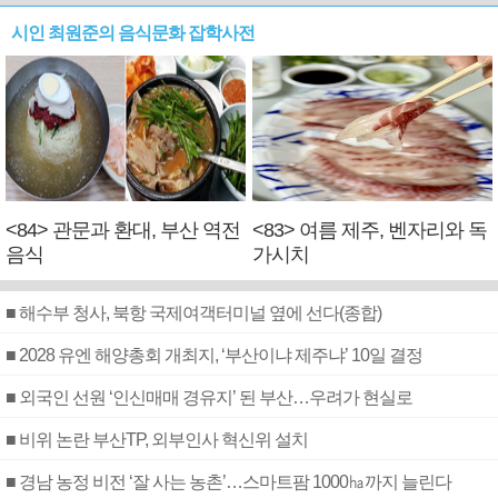
시인 최원준의 음식문화 잡학사전
<84> 관문과 환대, 부산 역전
<83> 여름 제주, 벤자리와 독
음식
가시치
■ 해수부 청사, 북항 국제여객터미널 옆에 선다(종합)
■ 2028 유엔 해양총회 개최지, ‘부산이냐 제주냐’ 10일 결정
■ 외국인 선원 ‘인신매매 경유지’ 된 부산…우려가 현실로
■ 비위 논란 부산TP, 외부인사 혁신위 설치
■ 경남 농정 비전 ‘잘 사는 농촌’…스마트팜 1000㏊까지 늘린다