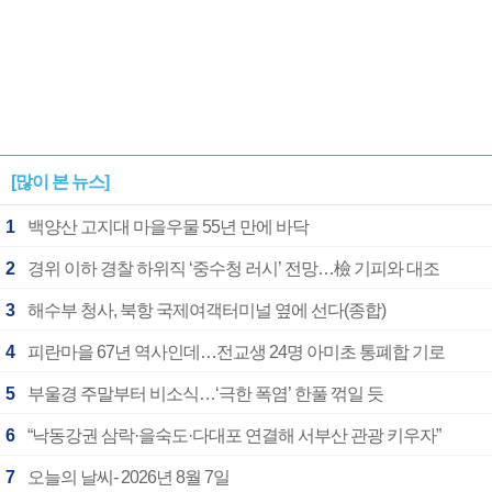
[많이 본 뉴스]
1
백양산 고지대 마을우물 55년 만에 바닥
2
경위 이하 경찰 하위직 ‘중수청 러시’ 전망…檢 기피와 대조
3
해수부 청사, 북항 국제여객터미널 옆에 선다(종합)
4
피란마을 67년 역사인데…전교생 24명 아미초 통폐합 기로
5
부울경 주말부터 비소식…‘극한 폭염’ 한풀 꺾일 듯
6
“낙동강권 삼락·을숙도·다대포 연결해 서부산 관광 키우자”
7
오늘의 날씨- 2026년 8월 7일