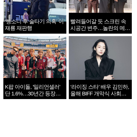
‘뺑소니 후 술타기 의혹’ 이
빨려들어갈 듯 스크린 속
재룡 재판행
시공간 변주…놀란의 메시
지는 ‘전쟁 속죄’
K팝 아이돌, '밀리언셀러'
‘라이징 스타’ 배우 김민하,
단 1.6%…30년간 등장
올해 BIFF 개막식 사회자
1182개팀 전수조사
확정