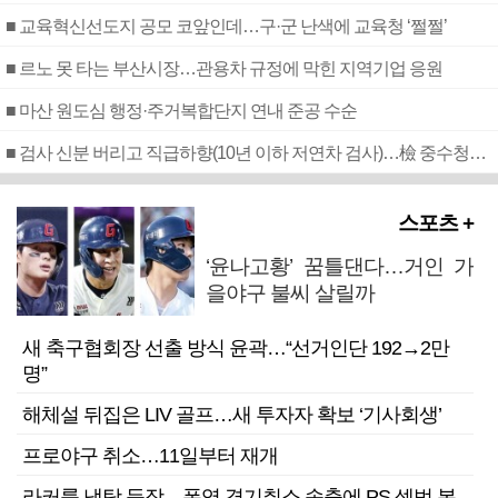
■ 교육혁신선도지 공모 코앞인데…구·군 난색에 교육청 ‘쩔쩔’
■ 르노 못 타는 부산시장…관용차 규정에 막힌 지역기업 응원
■ 마산 원도심 행정·주거복합단지 연내 준공 수순
■ 검사 신분 버리고 직급하향(10년 이하 저연차 검사)…檢 중수청행 기피
스포츠 +
‘윤나고황’ 꿈틀댄다…거인 가
을야구 불씨 살릴까
새 축구협회장 선출 방식 윤곽…“선거인단 192→2만
명”
해체설 뒤집은 LIV 골프…새 투자자 확보 ‘기사회생’
프로야구 취소…11일부터 재개
라커룸 냉탕 등장…폭염 경기취소 속출에 PS 셈법 복