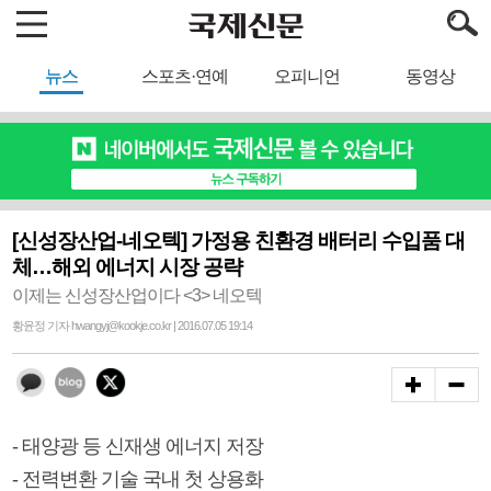
뉴스
스포츠·연예
오피니언
동영상
[신성장산업-네오텍] 가정용 친환경 배터리 수입품 대
체…해외 에너지 시장 공략
이제는 신성장산업이다 <3> 네오텍
황윤정 기자 hwangyj@kookje.co.kr | 2016.07.05 19:14
- 태양광 등 신재생 에너지 저장
- 전력변환 기술 국내 첫 상용화