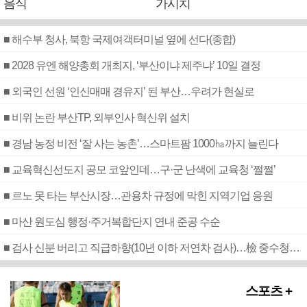
음식
가시치
■ 해수부 청사, 북항 국제여객터미널 옆에 선다(종합)
■ 2028 유엔 해양총회 개최지, ‘부산이냐 제주냐’ 10일 결정
■ 외국인 선원 ‘인신매매 경유지’ 된 부산…우려가 현실로
■ 비위 논란 부산TP, 외부인사 혁신위 설치
■ 경남 농정 비전 ‘잘 사는 농촌’…스마트팜 1000㏊까지 늘린다
■ 교육혁신선도지 공모 코앞인데…구·군 난색에 교육청 ‘쩔쩔’
■ 르노 못 타는 부산시장…관용차 규정에 막힌 지역기업 응원
■ 마산 원도심 행정·주거복합단지 연내 준공 수순
■ 검사 신분 버리고 직급하향(10년 이하 저연차 검사)…檢 중수청행 기피
스포츠 +