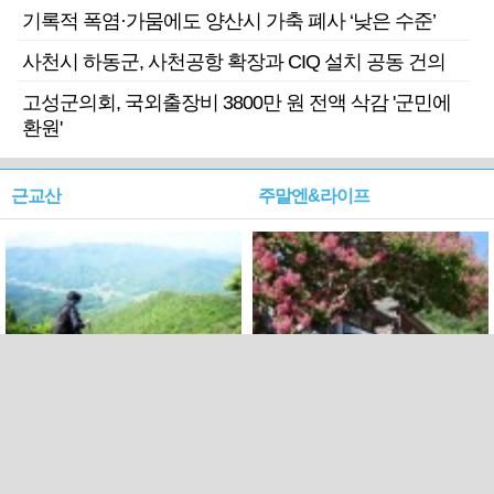
기록적 폭염·가뭄에도 양산시 가축 폐사 ‘낮은 수준’
사천시 하동군, 사천공항 확장과 CIQ 설치 공동 건의
고성군의회, 국외출장비 3800만 원 전액 삭감 '군민에
환원'
근교산
주말엔&라이프
근교산&그너머…상주·문경
폭염보다 더 뜨거워라…100
청화산~시루봉
일을 붉게 불태울 ‘선비정신’
피었네