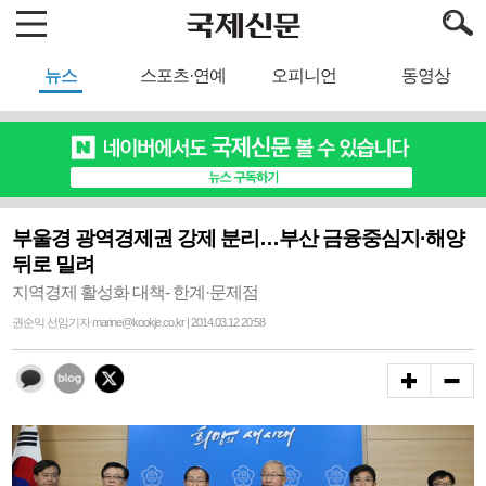
뉴스
스포츠·연예
오피니언
동영상
부울경 광역경제권 강제 분리…부산 금융중심지·해양
뒤로 밀려
지역경제 활성화 대책- 한계·문제점
권순익 선임기자 marine@kookje.co.kr | 2014.03.12 20:58