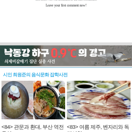
시인 최원준의 음식문화 잡학사전
<84> 관문과 환대, 부산 역전
<83> 여름 제주, 벤자리와 독