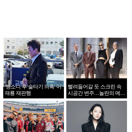
‘뺑소니 후 술타기 의혹’ 이
빨려들어갈 듯 스크린 속
재룡 재판행
시공간 변주…놀란의 메시
지는 ‘전쟁 속죄’