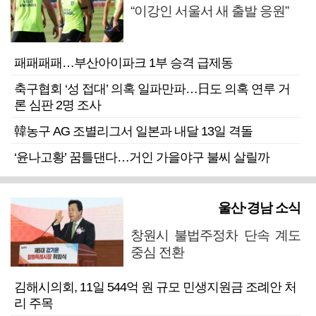
“이강인 서울서 새 출발 응원”
패패패패…부산아이파크 1부 승격 급제동
축구협회 ‘성 접대’ 의혹 일파만파…日도 의혹 연루 거
론 심판 2명 조사
韓농구 AG 조별리그서 일본과 내달 13일 격돌
‘윤나고황’ 꿈틀댄다…거인 가을야구 불씨 살릴까
울산·경남 소식
창원시 불법주정차 단속 계도
중심 전환
김해시의회, 11일 544억 원 규모 민생지원금 조례안 처
리 주목