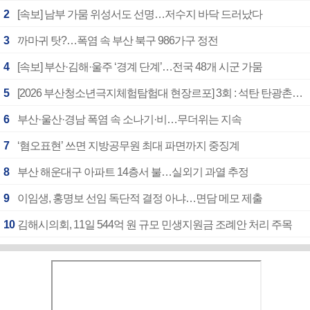
2
[속보] 남부 가뭄 위성서도 선명…저수지 바닥 드러났다
3
까마귀 탓?…폭염 속 부산 북구 986가구 정전
4
[속보] 부산·김해·울주 ‘경계 단계’…전국 48개 시군 가뭄
5
[2026 부산청소년극지체험탐험대 현장르포] 3회 : 석탄 탄광촌에서 북극 연구의 중심지로
6
부산·울산·경남 폭염 속 소나기·비…무더위는 지속
7
‘혐오표현’ 쓰면 지방공무원 최대 파면까지 중징계
8
부산 해운대구 아파트 14층서 불…실외기 과열 추정
9
이임생, 홍명보 선임 독단적 결정 아냐…면담 메모 제출
10
김해시의회, 11일 544억 원 규모 민생지원금 조례안 처리 주목