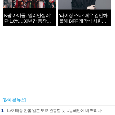
K팝 아이돌, '밀리언셀러'
‘라이징 스타’ 배우 김민하,
단 1.6%…30년간 등장
올해 BIFF 개막식 사회자
1182개팀 전수조사
확정
[많이 본 뉴스]
1
15호 태풍 찬홈 일본 도쿄 관통할 듯…동해안에 비 뿌리나