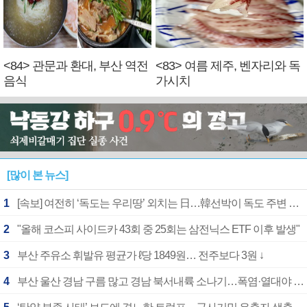
<84> 관문과 환대, 부산 역전
<83> 여름 제주, 벤자리와 독
음식
가시치
[많이 본 뉴스]
1
[속보] 여전히 ‘독도는 우리땅’ 외치는 日…韓선박이 독도 주변 해양조사 활동하자 반발
2
"올해 코스피 사이드카 43회 중 25회는 삼전닉스 ETF 이후 발생"
3
부산 주유소 휘발유 평균가 ℓ당 1849원… 전주보다 3원 ↓
4
부산 울산 경남 구름 많고 경남 북서내륙 소나기…폭염·열대야 계속