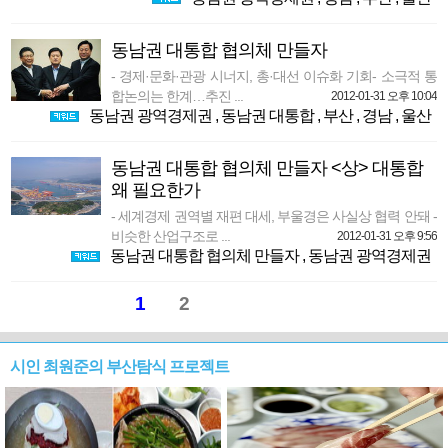
동남권 대통합 협의체 만들자
- 경제·문화·관광 시너지, 총·대선 이슈화 기회- 소극적 통
합논의는 한계…추진 ...
2012-01-31 오후 10:04
동남권 광역경제권
,
동남권 대통합
,
부산
,
경남
,
울산
동남권 대통합 협의체 만들자 <상> 대통합
왜 필요한가
- 세계경제 권역별 재편 대세, 부울경은 사실상 협력 안돼 -
비슷한 산업구조로 ...
2012-01-31 오후 9:56
동남권 대통합 협의체 만들자
,
동남권 광역경제권
1
2
시인 최원준의 부산탐식 프로젝트