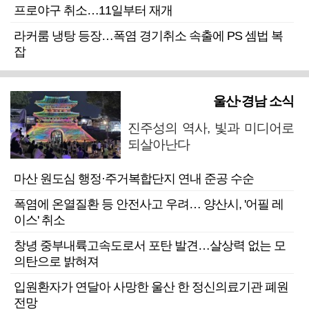
프로야구 취소…11일부터 재개
라커룸 냉탕 등장…폭염 경기취소 속출에 PS 셈법 복
잡
울산·경남 소식
진주성의 역사, 빛과 미디어로
되살아난다
마산 원도심 행정·주거복합단지 연내 준공 수순
폭염에 온열질환 등 안전사고 우려… 양산시, '어필 레
이스' 취소
창녕 중부내륙고속도로서 포탄 발견…살상력 없는 모
의탄으로 밝혀져
입원환자가 연달아 사망한 울산 한 정신의료기관 폐원
전망