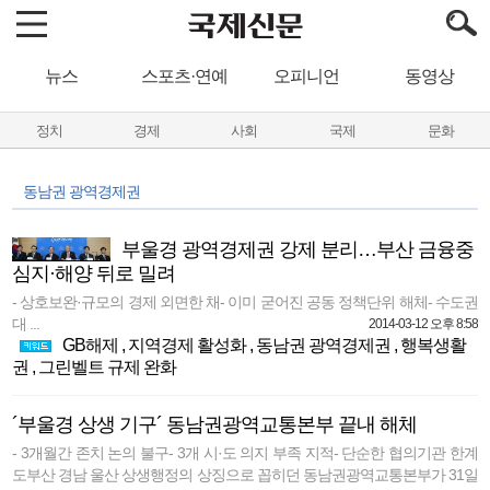
뉴스
스포츠·연예
오피니언
동영상
정치
경제
사회
국제
문화
동남권 광역경제권
부울경 광역경제권 강제 분리…부산 금융중
심지·해양 뒤로 밀려
- 상호보완·규모의 경제 외면한 채- 이미 굳어진 공동 정책단위 해체- 수도권
대 ...
2014-03-12 오후 8:58
GB해제
,
지역경제 활성화
,
동남권 광역경제권
,
행복생활
권
,
그린벨트 규제 완화
´부울경 상생 기구´ 동남권광역교통본부 끝내 해체
- 3개월간 존치 논의 불구- 3개 시·도 의지 부족 지적- 단순한 협의기관 한계
도부산 경남 울산 상생행정의 상징으로 꼽히던 동남권광역교통본부가 31일