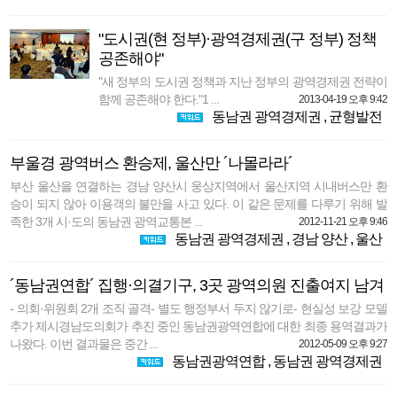
"도시권(현 정부)·광역경제권(구 정부) 정책
공존해야"
"새 정부의 도시권 정책과 지난 정부의 광역경제권 전략이
함께 공존해야 한다."1 ...
2013-04-19 오후 9:42
동남권 광역경제권
,
균형발전
부울경 광역버스 환승제, 울산만 ´나몰라라´
부산 울산을 연결하는 경남 양산시 웅상지역에서 울산지역 시내버스만 환
승이 되지 않아 이용객의 불만을 사고 있다. 이 같은 문제를 다루기 위해 발
족한 3개 시·도의 동남권 광역교통본 ...
2012-11-21 오후 9:46
동남권 광역경제권
,
경남 양산
,
울산
´동남권연합´ 집행·의결기구, 3곳 광역의원 진출여지 남겨
- 의회·위원회 2개 조직 골격- 별도 행정부서 두지 않기로- 현실성 보강 모델
추가 제시경남도의회가 추진 중인 동남권광역연합에 대한 최종 용역결과가
나왔다. 이번 결과물은 중간 ...
2012-05-09 오후 9:27
동남권광역연합
,
동남권 광역경제권