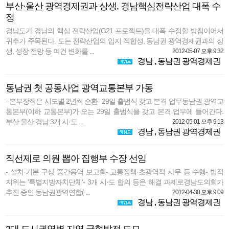
부산·울산 광역경제권과 상생, 경남핵심전략산업 대폭 수
정
경남도가 경남의 핵심 전략산업(G21 프로젝트)을 대폭 수정할 방침이어서
귀추가 주목된다. 도는 전략산업의 입지 적합성, 동남권 광역경제권과의 상
생, 성장 전망 등 여건 변화를 ...
2012-05-07 오후 9:32
경남
,
동남권 광역경제권
동남권 첫 공동사업 광역교통본부 가동
- 본부장직은 시도별 2년씩 순환- 29일 출범식 갖고 본격 업무동남권 광역교
통본부(이하 교통본부)가 오는 29일 출범식을 갖고 본격 업무에 들어간다.
부산 울산 경남 3개 시·도 ...
2012-05-01 오후 9:13
경남
,
동남권 광역경제권
직선제로 의원 뽑아 집행부 수장 선임
- 설치·기본 구상 중간용역 보고회- 교통정책·초광역적 사무 등 수행- 법적
지위는 '특별지방자치단체'- 3개 시·도 합의 등은 해결 과제로경남도의회가
추진 중인 동남권광역연합( ...
2012-04-30 오후 9:09
경남
,
동남권 광역경제권