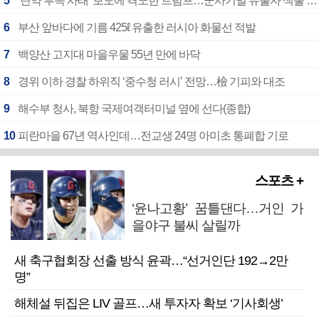
5
‘탄약 부족 사태’ 보도에 격노한 트럼프…군사기밀 유출자 색출 지시
6
부산 앞바다에 기름 425ℓ 유출한 러시아 화물선 적발
7
백양산 고지대 마을우물 55년 만에 바닥
8
경위 이하 경찰 하위직 ‘중수청 러시’ 전망…檢 기피와 대조
9
해수부 청사, 북항 국제여객터미널 옆에 선다(종합)
10
피란마을 67년 역사인데…전교생 24명 아미초 통폐합 기로
스포츠 +
‘윤나고황’ 꿈틀댄다…거인 가
을야구 불씨 살릴까
새 축구협회장 선출 방식 윤곽…“선거인단 192→2만
명”
해체설 뒤집은 LIV 골프…새 투자자 확보 ‘기사회생’