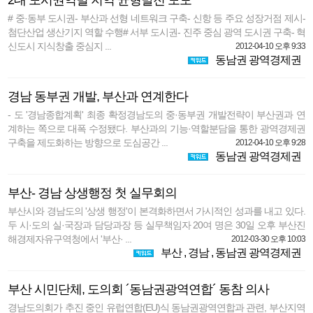
2대 도시권역별 지역 균형발전 도모
# 중·동부 도시권- 부산과 선형 네트워크 구축- 신항 등 주요 성장거점 제시-
첨단산업 생산기지 역할 수행# 서부 도시권- 진주 중심 광역 도시권 구축- 혁
신도시 지식창출 중심지 ...
2012-04-10 오후 9:33
동남권 광역경제권
경남 동부권 개발, 부산과 연계한다
- 도 '경남종합계획' 최종 확정경남도의 중·동부권 개발전략이 부산권과 연
계하는 쪽으로 대폭 수정됐다. 부산과의 기능·역할분담을 통한 광역경제권
구축을 제도화하는 방향으로 도심공간 ...
2012-04-10 오후 9:28
동남권 광역경제권
부산- 경남 상생행정 첫 실무회의
부산시와 경남도의 '상생 행정'이 본격화하면서 가시적인 성과를 내고 있다.
두 시·도의 실·국장과 담당과장 등 실무책임자 20여 명은 30일 오후 부산진
해경제자유구역청에서 '부산· ...
2012-03-30 오후 10:03
부산
,
경남
,
동남권 광역경제권
부산 시민단체, 도의회 ´동남권광역연합´ 동참 의사
경남도의회가 추진 중인 유럽연합(EU)식 동남권광역연합과 관련, 부산지역