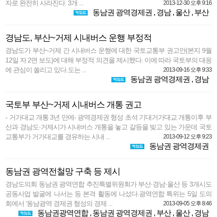
자로 완전히 사라진다. 3개 ...
2013-12-30 오후 9:16
동남권 광역경제권
,
경남
,
울산
,
부산
경남도, 부산~거제 시내버스 운행 부정적
경남도가 부산~거제 간 시내버스 운행에 대한 국토교통부 권고안(본지 9월
12일 자 2면 보도)에 대해 부정적 의견을 제시했다. 이에 따라 국토부의 대응
에 관심이 쏠리고 있다.도는 ...
2013-09-16 오후 9:33
동남권 광역경제권
,
경남
국토부 부산~거제 시내버스 개통 권고
- 거가대교 개통 3년 만에- 광역경제권 형성 초석 기대거가대교 개통이후 부
산과 경남도·거제시가 시내버스 개통을 놓고 갈등을 빚고 있는 가운데 국토
교통부가 거가대교를 경유하는 시내 ...
2013-09-12 오후 9:23
동남권 광역경제권
동남권 광역전철망 구축 등 제시
경남도의회 동남권 광역연합 추진특별위원회가 부산·경남·울산 등 3개시도
공동사업 발굴에 나서는 등 본격 활동에 나섰다.광역연합 특위는 5일 도의
회에서 '동남광역 경제권 형성의 경제 ...
2013-09-05 오후 8:46
동남권광역연합
,
동남권 광역경제권
,
부산
,
울산
,
경남