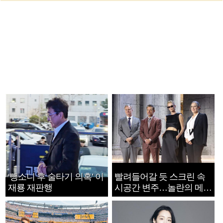
‘뺑소니 후 술타기 의혹’ 이
빨려들어갈 듯 스크린 속
재룡 재판행
시공간 변주…놀란의 메시
지는 ‘전쟁 속죄’