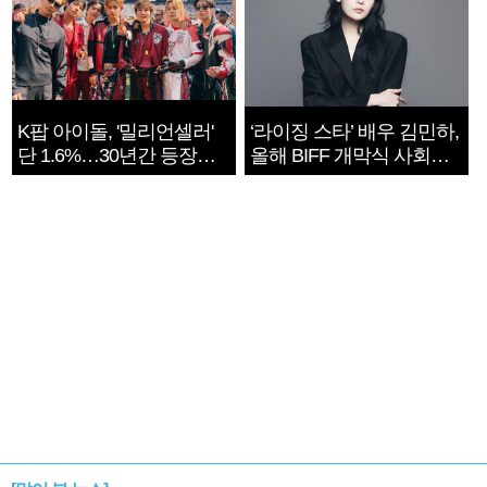
K팝 아이돌, '밀리언셀러'
‘라이징 스타’ 배우 김민하,
단 1.6%…30년간 등장
올해 BIFF 개막식 사회자
1182개팀 전수조사
확정