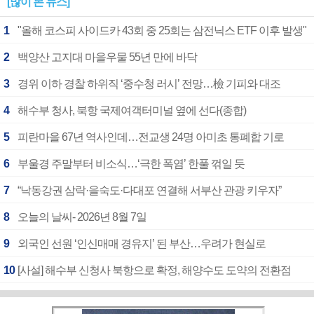
[많이 본 뉴스]
1
"올해 코스피 사이드카 43회 중 25회는 삼전닉스 ETF 이후 발생"
2
백양산 고지대 마을우물 55년 만에 바닥
3
경위 이하 경찰 하위직 ‘중수청 러시’ 전망…檢 기피와 대조
4
해수부 청사, 북항 국제여객터미널 옆에 선다(종합)
5
피란마을 67년 역사인데…전교생 24명 아미초 통폐합 기로
6
부울경 주말부터 비소식…‘극한 폭염’ 한풀 꺾일 듯
7
“낙동강권 삼락·을숙도·다대포 연결해 서부산 관광 키우자”
8
오늘의 날씨- 2026년 8월 7일
9
외국인 선원 ‘인신매매 경유지’ 된 부산…우려가 현실로
10
[사설] 해수부 신청사 북항으로 확정, 해양수도 도약의 전환점