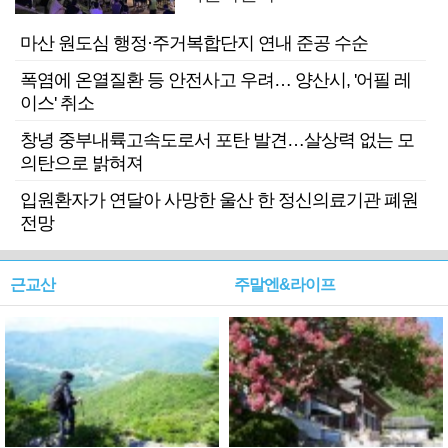
마산 원도심 행정·주거복합단지 연내 준공 수순
폭염에 온열질환 등 안전사고 우려… 양산시, '어필 레
이스' 취소
창녕 중부내륙고속도로서 포탄 발견…살상력 없는 모
의탄으로 밝혀져
입원환자가 연달아 사망한 울산 한 정신의료기관 폐원
전망
근교산
주말엔&라이프