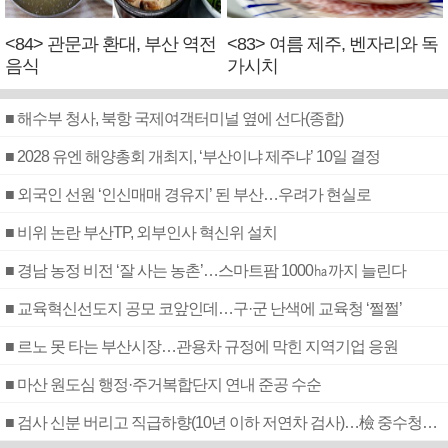
<84> 관문과 환대, 부산 역전
<83> 여름 제주, 벤자리와 독
음식
가시치
■ 해수부 청사, 북항 국제여객터미널 옆에 선다(종합)
■ 2028 유엔 해양총회 개최지, ‘부산이냐 제주냐’ 10일 결정
■ 외국인 선원 ‘인신매매 경유지’ 된 부산…우려가 현실로
■ 비위 논란 부산TP, 외부인사 혁신위 설치
■ 경남 농정 비전 ‘잘 사는 농촌’…스마트팜 1000㏊까지 늘린다
■ 교육혁신선도지 공모 코앞인데…구·군 난색에 교육청 ‘쩔쩔’
■ 르노 못 타는 부산시장…관용차 규정에 막힌 지역기업 응원
■ 마산 원도심 행정·주거복합단지 연내 준공 수순
■ 검사 신분 버리고 직급하향(10년 이하 저연차 검사)…檢 중수청행 기피