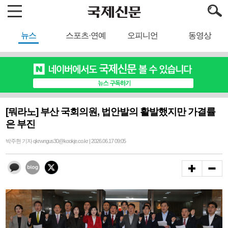
뉴스
스포츠·연예
오피니언
동영상
[뭐라노] 부산 국회의원, 법안발의 활발했지만 가결률
은 부진
박주현 기자 qkrwngus30@kookje.co.kr | 2026.06.17 09:05