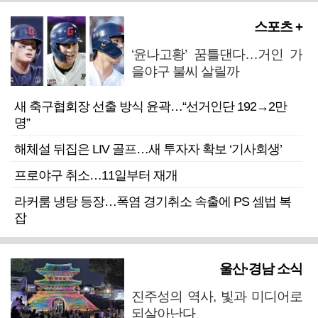
스포츠 +
‘윤나고황’ 꿈틀댄다…거인 가
을야구 불씨 살릴까
새 축구협회장 선출 방식 윤곽…“선거인단 192→2만
명”
해체설 뒤집은 LIV 골프…새 투자자 확보 ‘기사회생’
프로야구 취소…11일부터 재개
라커룸 냉탕 등장…폭염 경기취소 속출에 PS 셈법 복
잡
울산·경남 소식
진주성의 역사, 빛과 미디어로
되살아난다