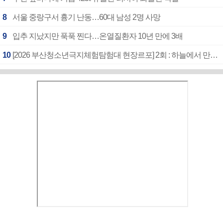
8
서울 중랑구서 흉기 난동…60대 남성 2명 사망
9
입추 지났지만 푹푹 찐다…온열질환자 10년 만에 3배
10
[2026 부산청소년극지체험탐험대 현장르포] 2회 : 하늘에서 만난 얼음의 나라