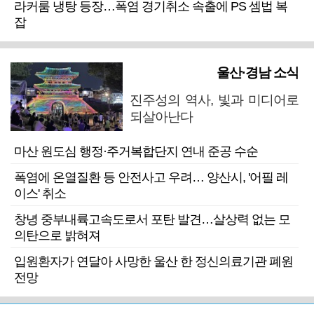
라커룸 냉탕 등장…폭염 경기취소 속출에 PS 셈법 복
잡
울산·경남 소식
진주성의 역사, 빛과 미디어로
되살아난다
마산 원도심 행정·주거복합단지 연내 준공 수순
폭염에 온열질환 등 안전사고 우려… 양산시, '어필 레
이스' 취소
창녕 중부내륙고속도로서 포탄 발견…살상력 없는 모
의탄으로 밝혀져
입원환자가 연달아 사망한 울산 한 정신의료기관 폐원
전망