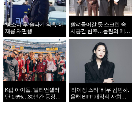
‘뺑소니 후 술타기 의혹’ 이
빨려들어갈 듯 스크린 속
재룡 재판행
시공간 변주…놀란의 메시
지는 ‘전쟁 속죄’
K팝 아이돌, '밀리언셀러'
‘라이징 스타’ 배우 김민하,
단 1.6%…30년간 등장
올해 BIFF 개막식 사회자
1182개팀 전수조사
확정