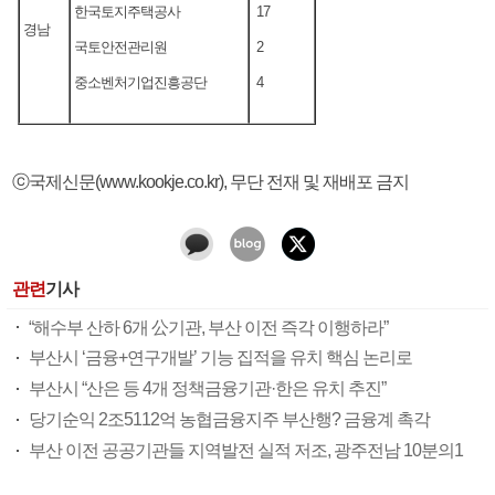
한국토지주택공사
17
경남
국토안전관리원
2
중소벤처기업진흥공단
4
ⓒ국제신문(www.kookje.co.kr), 무단 전재 및 재배포 금지
관련
기사
“해수부 산하 6개 公기관, 부산 이전 즉각 이행하라”
부산시 ‘금융+연구개발’ 기능 집적을 유치 핵심 논리로
부산시 “산은 등 4개 정책금융기관·한은 유치 추진”
당기순익 2조5112억 농협금융지주 부산행? 금융계 촉각
부산 이전 공공기관들 지역발전 실적 저조, 광주전남 10분의1