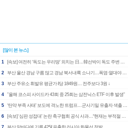
[많이 본 뉴스]
1
[속보] 여전히 ‘독도는 우리땅’ 외치는 日…韓선박이 독도 주변 해양조사 활동하자 반발
2
부산 울산 경남 구름 많고 경남 북서내륙 소나기…폭염·열대야 계속
3
부산 주유소 휘발유 평균가 ℓ당 1849원… 전주보다 3원 ↓
4
"올해 코스피 사이드카 43회 중 25회는 삼전닉스 ETF 이후 발생"
5
‘탄약 부족 사태’ 보도에 격노한 트럼프…군사기밀 유출자 색출 지시
6
[속보] ‘심판 성접대’ 논란 축구협회 공식 사과…“현재는 부적절 행위 없어”
7
부산 앞바다에 기름 425ℓ 유출한 러시아 화물선 적발