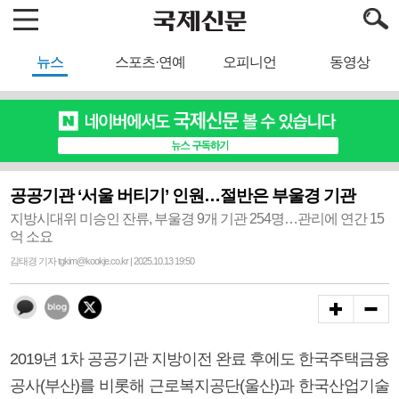
뉴스
스포츠·연예
오피니언
동영상
공공기관 ‘서울 버티기’ 인원…절반은 부울경 기관
지방시대위 미승인 잔류, 부울경 9개 기관 254명…관리에 연간 15
억 소요
김태경 기자 tgkim@kookje.co.kr | 2025.10.13 19:50
2019년 1차 공공기관 지방이전 완료 후에도 한국주택금융
공사(부산)를 비롯해 근로복지공단(울산)과 한국산업기술