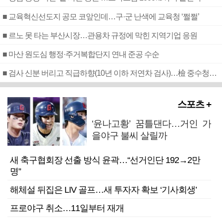
■ 교육혁신선도지 공모 코앞인데…구·군 난색에 교육청 ‘쩔쩔’
■ 르노 못 타는 부산시장…관용차 규정에 막힌 지역기업 응원
■ 마산 원도심 행정·주거복합단지 연내 준공 수순
■ 검사 신분 버리고 직급하향(10년 이하 저연차 검사)…檢 중수청행 기피
스포츠 +
‘윤나고황’ 꿈틀댄다…거인 가
을야구 불씨 살릴까
새 축구협회장 선출 방식 윤곽…“선거인단 192→2만
명”
해체설 뒤집은 LIV 골프…새 투자자 확보 ‘기사회생’
프로야구 취소…11일부터 재개