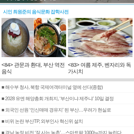
시인 최원준의 음식문화 잡학사전
<84> 관문과 환대, 부산 역전
<83> 여름 제주, 벤자리와 독
음식
가시치
■ 해수부 청사, 북항 국제여객터미널 옆에 선다(종합)
■ 2028 유엔 해양총회 개최지, ‘부산이냐 제주냐’ 10일 결정
■ 외국인 선원 ‘인신매매 경유지’ 된 부산…우려가 현실로
■ 비위 논란 부산TP, 외부인사 혁신위 설치
■ 경남 농정 비전 ‘잘 사는 농촌’…스마트팜 1000㏊까지 늘린다