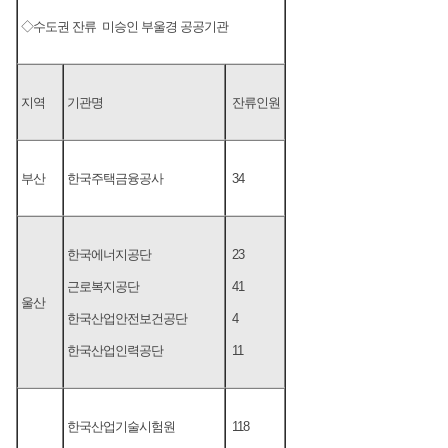
◇수도권 잔류 미승인 부울경 공공기관
지역
기관명
잔류인원
부산
한국주택금융공사
34
한국에너지공단
23
근로복지공단
41
울산
한국산업안전보건공단
4
한국산업인력공단
11
한국산업기술시험원
118