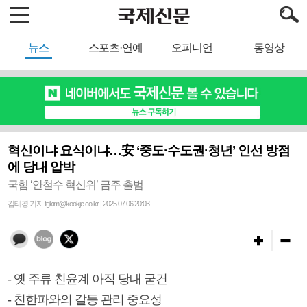
뉴스
스포츠·연예
오피니언
동영상
혁신이냐 요식이냐…安 ‘중도·수도권·청년’ 인선 방점
에 당내 압박
국힘 ‘안철수 혁신위’ 금주 출범
김태경 기자 tgkim@kookje.co.kr | 2025.07.06 20:03
- 옛 주류 친윤계 아직 당내 굳건
- 친한파와의 갈등 관리 중요성