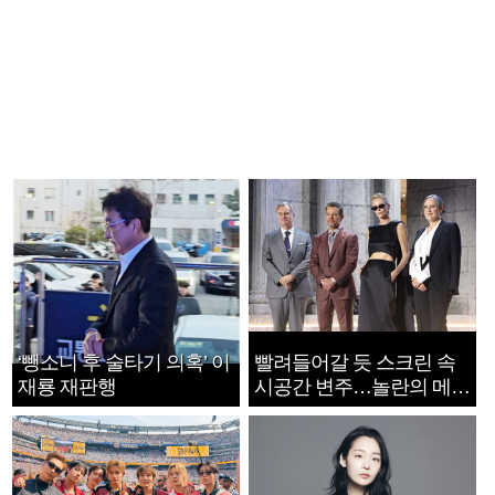
‘뺑소니 후 술타기 의혹’ 이
빨려들어갈 듯 스크린 속
재룡 재판행
시공간 변주…놀란의 메시
지는 ‘전쟁 속죄’