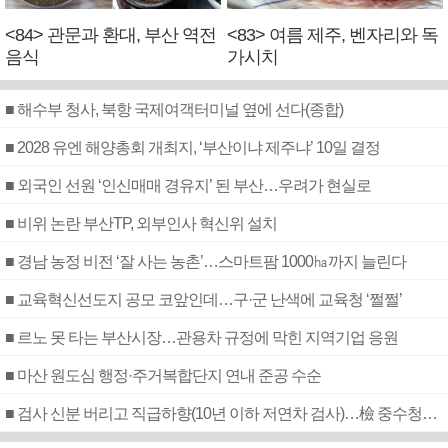
<84> 관문과 환대, 부산 역전
<83> 여름 제주, 벤자리와 독
음식
가시치
■ 해수부 청사, 북항 국제여객터미널 옆에 선다(종합)
■ 2028 유엔 해양총회 개최지, ‘부산이냐 제주냐’ 10일 결정
■ 외국인 선원 ‘인신매매 경유지’ 된 부산…우려가 현실로
■ 비위 논란 부산TP, 외부인사 혁신위 설치
■ 경남 농정 비전 ‘잘 사는 농촌’…스마트팜 1000㏊까지 늘린다
■ 교육혁신선도지 공모 코앞인데…구·군 난색에 교육청 ‘쩔쩔’
■ 르노 못 타는 부산시장…관용차 규정에 막힌 지역기업 응원
■ 마산 원도심 행정·주거복합단지 연내 준공 수순
■ 검사 신분 버리고 직급하향(10년 이하 저연차 검사)…檢 중수청행 기피