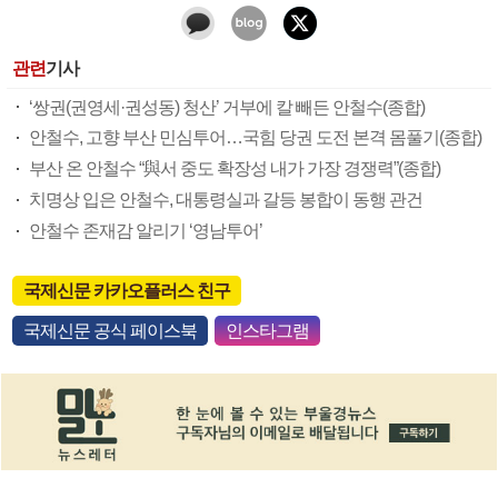
관련
기사
‘쌍권(권영세·권성동) 청산’ 거부에 칼 빼든 안철수(종합)
안철수, 고향 부산 민심투어…국힘 당권 도전 본격 몸풀기(종합)
부산 온 안철수 “與서 중도 확장성 내가 가장 경쟁력”(종합)
치명상 입은 안철수, 대통령실과 갈등 봉합이 동행 관건
안철수 존재감 알리기 ‘영남투어’
국제신문 카카오플러스 친구
국제신문 공식 페이스북
인스타그램