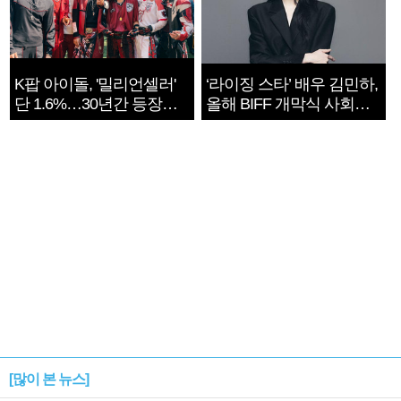
K팝 아이돌, '밀리언셀러'
‘라이징 스타’ 배우 김민하,
단 1.6%…30년간 등장
올해 BIFF 개막식 사회자
1182개팀 전수조사
확정
[많이 본 뉴스]