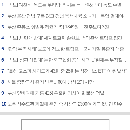
1
[속보] 여전히 ‘독도는 우리땅’ 외치는 日…韓선박이 독도 주변 해양조사 활동하자 반발
2
부산 울산 경남 구름 많고 경남 북서내륙 소나기…폭염·열대야 계속
3
부산 주유소 휘발유 평균가 ℓ당 1849원… 전주보다 3원 ↓
4
[속보]‘尹 탄핵 반대’ 세계로교회 손현보, 백악관서 트럼프 접견
5
‘탄약 부족 사태’ 보도에 격노한 트럼프…군사기밀 유출자 색출 지시
6
[속보] ‘심판 성접대’ 논란 축구협회 공식 사과…“현재는 부적절 행위 없어”
7
"올해 코스피 사이드카 43회 중 25회는 삼전닉스 ETF 이후 발생"
8
서울 중랑구서 흉기 난동…60대 남성 2명 사망
9
부산 앞바다에 기름 425ℓ 유출한 러시아 화물선 적발
10
노후 상수도관 파열에 폭염 속 사상구 2300여 가구 6시간 단수