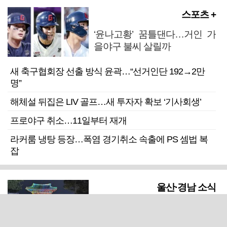
스포츠 +
‘윤나고황’ 꿈틀댄다…거인 가
을야구 불씨 살릴까
새 축구협회장 선출 방식 윤곽…“선거인단 192→2만
명”
해체설 뒤집은 LIV 골프…새 투자자 확보 ‘기사회생’
프로야구 취소…11일부터 재개
라커룸 냉탕 등장…폭염 경기취소 속출에 PS 셈법 복
잡
울산·경남 소식
진주성의 역사, 빛과 미디어로
되살아난다