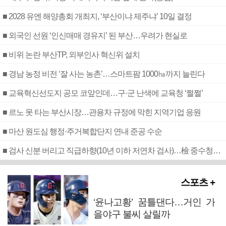
■ 2028 유엔 해양총회 개최지, ‘부산이냐 제주냐’ 10일 결정
■ 외국인 선원 ‘인신매매 경유지’ 된 부산…우려가 현실로
■ 비위 논란 부산TP, 외부인사 혁신위 설치
■ 경남 농정 비전 ‘잘 사는 농촌’…스마트팜 1000㏊까지 늘린다
■ 교육혁신선도지 공모 코앞인데…구·군 난색에 교육청 ‘쩔쩔’
■ 르노 못 타는 부산시장…관용차 규정에 막힌 지역기업 응원
■ 마산 원도심 행정·주거복합단지 연내 준공 수순
■ 검사 신분 버리고 직급하향(10년 이하 저연차 검사)…檢 중수청행 기피
스포츠 +
‘윤나고황’ 꿈틀댄다…거인 가
을야구 불씨 살릴까