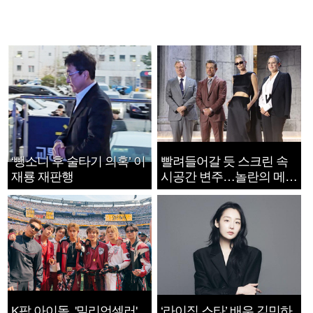
‘뺑소니 후 술타기 의혹’ 이
빨려들어갈 듯 스크린 속
재룡 재판행
시공간 변주…놀란의 메시
지는 ‘전쟁 속죄’
K팝 아이돌, '밀리언셀러'
‘라이징 스타’ 배우 김민하,