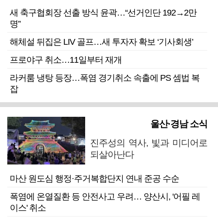
새 축구협회장 선출 방식 윤곽…“선거인단 192→2만
명”
해체설 뒤집은 LIV 골프…새 투자자 확보 ‘기사회생’
프로야구 취소…11일부터 재개
라커룸 냉탕 등장…폭염 경기취소 속출에 PS 셈법 복
잡
울산·경남 소식
진주성의 역사, 빛과 미디어로
되살아난다
마산 원도심 행정·주거복합단지 연내 준공 수순
폭염에 온열질환 등 안전사고 우려… 양산시, '어필 레
이스' 취소