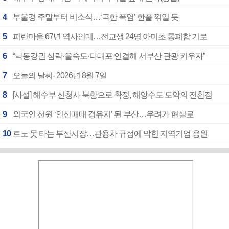
4
부울경 주말부터 비소식…‘극한 폭염’ 한풀 꺾일 듯
5
피란마을 67년 역사인데…전교생 24명 아미초 통폐합 기로
6
“낙동강권 삼락·을숙도·다대포 연결해 서부산 관광 키우자”
7
오늘의 날씨- 2026년 8월 7일
8
[사설] 해수부 신청사 북항으로 확정, 해양수도 도약의 전환점
9
외국인 선원 ‘인신매매 경유지’ 된 부산…우려가 현실로
10
르노 못 타는 부산시장…관용차 규정에 막힌 지역기업 응원