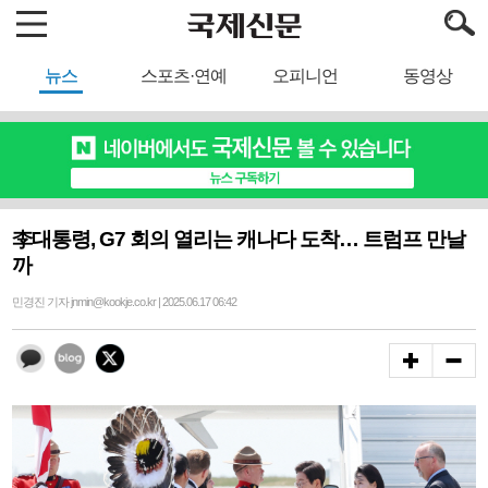
뉴스
스포츠·연예
오피니언
동영상
李대통령, G7 회의 열리는 캐나다 도착… 트럼프 만날
까
민경진 기자 jnmin@kookje.co.kr | 2025.06.17 06:42