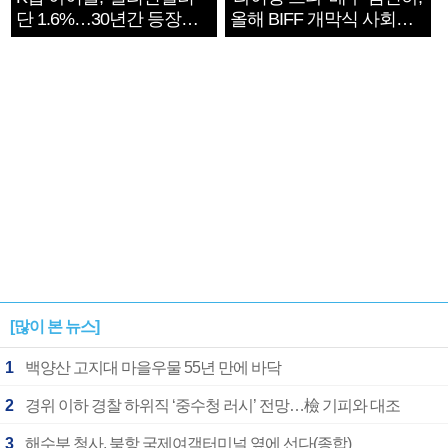
단 1.6%…30년간 등장
올해 BIFF 개막식 사회자
1182개팀 전수조사
확정
[많이 본 뉴스]
1
백양산 고지대 마을우물 55년 만에 바닥
2
경위 이하 경찰 하위직 ‘중수청 러시’ 전망…檢 기피와 대조
3
해수부 청사, 북항 국제여객터미널 옆에 선다(종합)