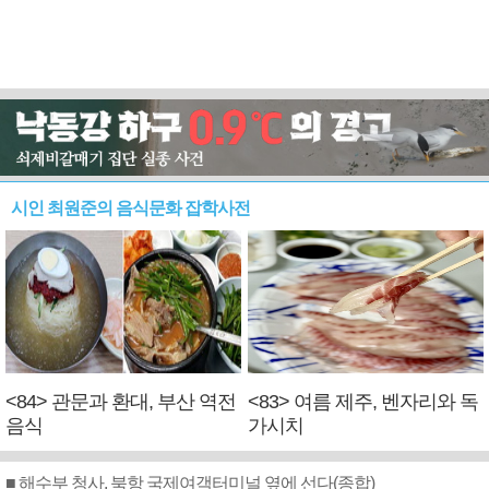
시인 최원준의 음식문화 잡학사전
<84> 관문과 환대, 부산 역전
<83> 여름 제주, 벤자리와 독
음식
가시치
■ 해수부 청사, 북항 국제여객터미널 옆에 선다(종합)