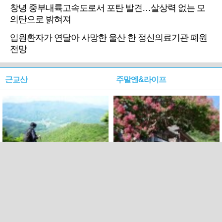
창녕 중부내륙고속도로서 포탄 발견…살상력 없는 모
의탄으로 밝혀져
입원환자가 연달아 사망한 울산 한 정신의료기관 폐원
전망
근교산
주말엔&라이프
근교산&그너머…상주·문경
폭염보다 더 뜨거워라…100
청화산~시루봉
일을 붉게 불태울 ‘선비정신’
피었네
PC버전
엑스
페이스북