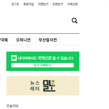
2
로그인
회원가입
지면보기
초판보기
구독신청
V국제
오피니언
부산말사전
오늘
이슈