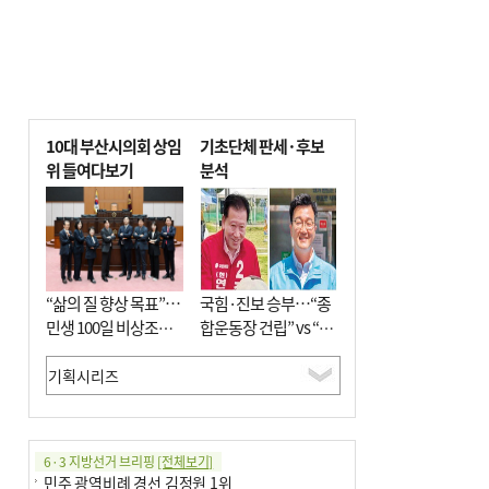
10대 부산시의회 상임
기초단체 판세·후보
위 들여다보기
분석
“삶의 질 향상 목표”…
국힘·진보 승부…“종
민생 100일 비상조치
합운동장 건립” vs “출
면밀 심사
근 공공버스 도입”
6·3 지방선거 브리핑
[전체보기]
민주 광역비례 경선 김정원 1위