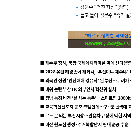
김문수 “역전 자신”(종합)
돌고 돌아 김문수 “죽기 살
■ 해수부 청사, 북항 국제여객터미널 옆에 선다(종
■ 2028 유엔 해양총회 개최지, ‘부산이냐 제주냐’ 
■ 외국인 선원 ‘인신매매 경유지’ 된 부산…우려가
■ 비위 논란 부산TP, 외부인사 혁신위 설치
■ 르노 못 타는 부산시장…관용차 규정에 막힌 지
■ 마산 원도심 행정·주거복합단지 연내 준공 수순