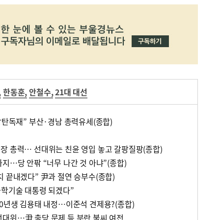
,
한동훈
,
안철수
,
21대 대선
방탄독재” 부산·경남 총력유세(종합)
장 총력… 선대위는 친윤 영입 놓고 갈팡질팡(종합)
지…당 안팎 “너무 나간 것 아냐”(종합)
치 끝내겠다” 尹과 절연 승부수(종합)
과학기술 대통령 되겠다”
90년생 김용태 내정…이준석 견제용?(종합)
대위…尹 출당 문제 등 분란 불씨 여전