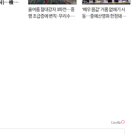
■ 검사 신분 버리고 직급하향(10년 이하 저연차 검사)…檢 중수청행 기피
올여름 절대강자 3파전…흥
‘배우 몸값’ 거품 없애기 시
행 조급증에 변칙·무리수 마
동…중예산영화 한정돼 실
케팅도
효성 의문도