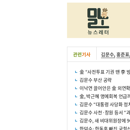
관련
기사
김문수
,
홍준표
金 “사전투표 기권 땐 李 
김문수 부산 공략
이낙연 끌어안은 金 외연확
金, 박근혜 명예회복 언급까
김문수 “대통령 사당화 정
김문수 사천·창원 등서 “
김문수, 새 비대위원장에 
한덕수·한동훈 빠진 국힘선