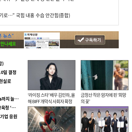
기로…” 국힘 내홍 수습 안간힘(종합)
합)
10일 결정
 현실로
‘라이징 스타’ 배우 김민하, 올
금정산 작은 암자에 핀 ‘희망
■ 경남 농정 비전 ‘잘 사는 농촌’…스마트팜 1000㏊까지 늘린다
해 BIFF 개막식 사회자 확정
의 꽃’
■ 교육혁신선도지 공모 코앞인데…구·군 난색에 교육청 ‘쩔쩔’
역기업 응원