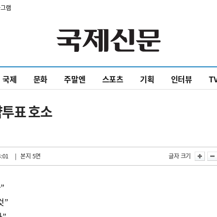
타그램
국제
문화
주말엔
스포츠
기획
인터뷰
T
략투표 호소
3:01
| 본지 5면
글자 크기
”
것”
라”