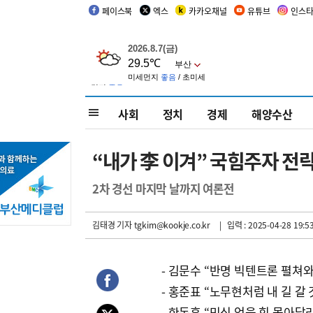
페이스북
엑스
카카오채널
유튜브
인스
사회
정치
경제
해양수산
“내가 李 이겨” 국힘주자 전
2차 경선 마지막 날까지 여론전
김태경 기자
tgkim@kookje.co.kr
| 입력 : 2025-04-28 19:5
- 김문수 “반명 빅텐트론 펼쳐와
- 홍준표 “노무현처럼 내 길 갈 
- 한동훈 “민심 얻을 힘 몰아달