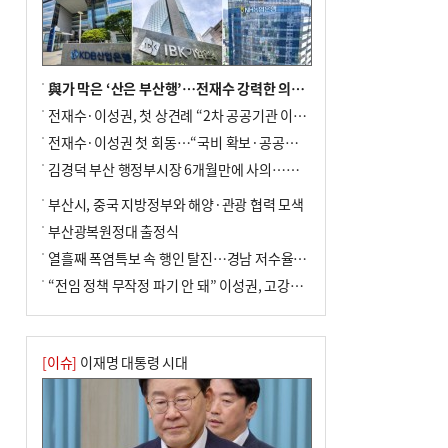
與가 막은 ‘산은 부산행’…전재수 강력한 의지 표명 없인 공염불
전재수·이성권, 첫 상견례 “2차 공공기관 이전 초당 협력”(종합)
전재수·이성권 첫 회동…“국비 확보·공공기관 이전 협력”
김경덕 부산 행정부시장 6개월만에 사의…후임 인선 촉각
부산시, 중국 지방정부와 해양·관광 협력 모색
부산광복원정대 출정식
열흘째 폭염특보 속 행인 탈진…경남 저수율 평년의 절반
“전임 정책 무작정 파기 안 돼” 이성권, 고강도 ‘전재수 견제’ 예고
[이슈]
이재명 대통령 시대