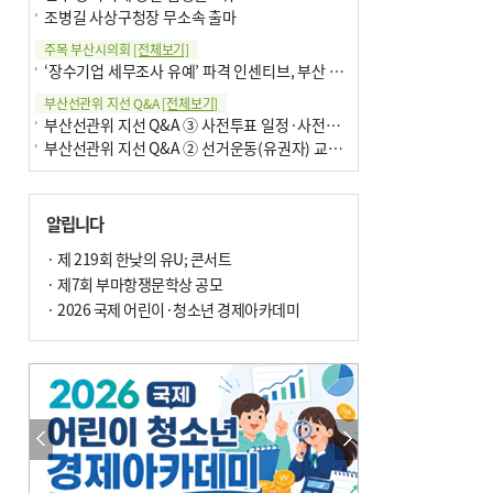
조병길 사상구청장 무소속 출마
주목 부산시의회
[전체보기]
‘장수기업 세무조사 유예’ 파격 인센티브, 부산 유출 막을까
부산선관위 지선 Q&A
[전체보기]
부산선관위 지선 Q&A ③ 사전투표 일정·사전투표함 보관
부산선관위 지선 Q&A ② 선거운동(유권자) 교육감투표용지
알립니다
· 제 219회 한낮의 유U; 콘서트
· 제7회 부마항쟁문학상 공모
· 2026 국제 어린이·청소년 경제아카데미