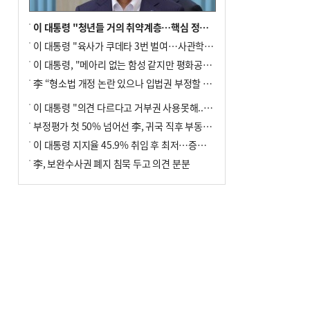
이 대통령 "청년들 거의 취약계층…핵심 정책 재편""
이 대통령 "육사가 쿠데타 3번 벌여…사관학교 통합 신속히 추진"
이 대통령, "메아리 없는 함성 같지만 평화공존책 계속해야"
李 “형소법 개정 논란 있으나 입법권 부정할 만큼은 아냐”(종합)
이 대통령 "의견 다르다고 거부권 사용못해.. 입법권 부정할 상황이라 보기 어려워"
부정평가 첫 50% 넘어선 李, 귀국 직후 부동산·증시 점검(종합)
이 대통령 지지율 45.9% 취임 후 최저…증시 폭락·연임 개헌 논란 영향
李, 보완수사권 폐지 침묵 두고 의견 분분