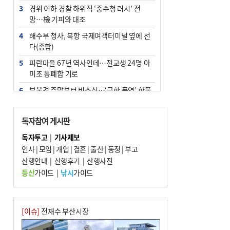
3
경위 이하 경찰 하위직 ‘중수청 러시’ 전
망…檢 기피와 대조
4
해수부 청사, 북항 국제여객터미널 옆에 선
다(종합)
5
피란마을 67년 역사인데…전교생 24명 아
미초 통폐합 기로
6
부울경 주말부터 비소식…‘극한 폭염’ 한풀
꺾일 듯
7
“낙동강권 삼락·을숙도·다대포 연결해 서
독자참여 게시판
부산 관광 키우자”
독자투고
|
기사제보
8
오늘의 날씨- 2026년 8월 7일
인사
|
모임
|
개업
|
결혼
|
출산
|
동정
|
부고
9
산행안내
외국인 선원 ‘인신매매 경유지’ 된 부산…
|
산행후기
|
산행사진
우려가 현실로
등산
가이드
|
낚시
가이드
10
[사설] 해수부 신청사 북항으로 확정, 해양
수도 도약의 전환점
[이슈]
전재수 부산시장