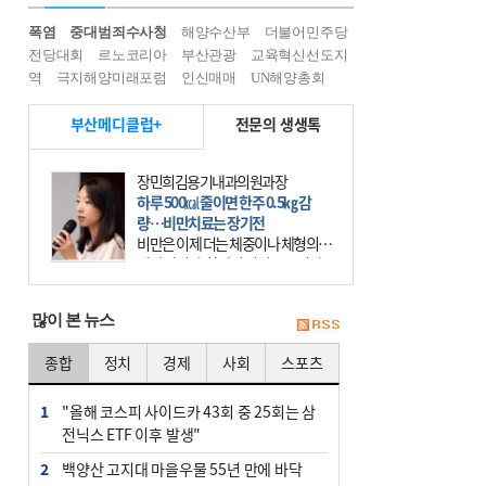
폭염
중대범죄수사청
해양수산부
더불어민주당
전당대회
르노코리아
부산관광
교육혁신선도지
역
극지해양미래포럼
인신매매
UN해양총회
부산메디클럽+
전문의 생생톡
장민희김용기내과의원과장
하루 500㎉ 줄이면 한주 0.5㎏ 감
량…비만치료는 장기전
비만은 이제 더는 체중이나 체형의 문
제가 아니다. 하나의 질병으로 인지
하고 치료와 관리를 해야 한다. 세계
보건기구(WHO)는 이미 1994년 비만
많이 본 뉴스
을 인류의 중요한
종합
정치
경제
사회
스포츠
1
"올해 코스피 사이드카 43회 중 25회는 삼
전닉스 ETF 이후 발생"
2
백양산 고지대 마을우물 55년 만에 바닥