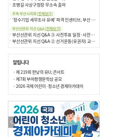
조병길 사상구청장 무소속 출마
주목 부산시의회
[전체보기]
‘장수기업 세무조사 유예’ 파격 인센티브, 부산 유출 막을까
부산선관위 지선 Q&A
[전체보기]
부산선관위 지선 Q&A ③ 사전투표 일정·사전투표함 보관
부산선관위 지선 Q&A ② 선거운동(유권자) 교육감투표용지
알립니다
· 제 219회 한낮의 유U; 콘서트
· 제7회 부마항쟁문학상 공모
· 2026 국제 어린이·청소년 경제아카데미