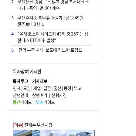
2
부산 울산 경남 구름 많고 경남 북서내륙 소
나기…폭염·열대야 계속
3
부산 주유소 휘발유 평균가 ℓ당 1849원…
전주보다 3원 ↓
4
"올해 코스피 사이드카 43회 중 25회는 삼
전닉스 ETF 이후 발생"
5
‘탄약 부족 사태’ 보도에 격노한 트럼프…
군사기밀 유출자 색출 지시
6
[속보] ‘심판 성접대’ 논란 축구협회 공식 사
독자참여 게시판
과…“현재는 부적절 행위 없어”
독자투고
|
기사제보
7
부산 앞바다에 기름 425ℓ 유출한 러시아 화
인사
|
모임
|
개업
|
결혼
|
출산
|
동정
|
부고
물선 적발
산행안내
|
산행후기
|
산행사진
8
서울 중랑구서 흉기 난동…60대 남성 2명
등산
가이드
|
낚시
가이드
사망
9
입추 지났지만 푹푹 찐다…온열질환자 10
년 만에 3배
[이슈]
전재수 부산시장
10
[2026 부산청소년극지체험탐험대 현장르