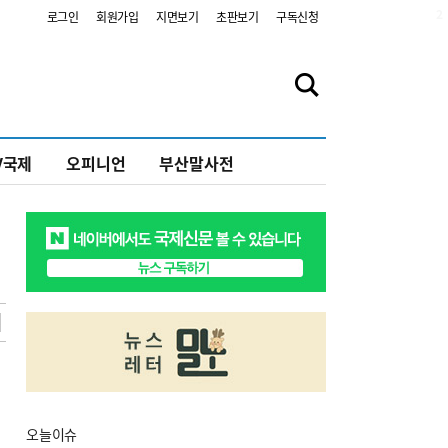
2
로그인
회원가입
지면보기
초판보기
구독신청
V국제
오피니언
부산말사전
오늘
이슈