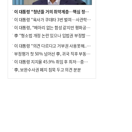
이 대통령 "청년들 거의 취약계층…핵심 정책 재편""
이 대통령 "육사가 쿠데타 3번 벌여…사관학교 통합 신속히 추진"
이 대통령, "메아리 없는 함성 같지만 평화공존책 계속해야"
李 “형소법 개정 논란 있으나 입법권 부정할 만큼은 아냐”(종합)
이 대통령 "의견 다르다고 거부권 사용못해.. 입법권 부정할 상황이라 보기 어려워"
부정평가 첫 50% 넘어선 李, 귀국 직후 부동산·증시 점검(종합)
이 대통령 지지율 45.9% 취임 후 최저…증시 폭락·연임 개헌 논란 영향
李, 보완수사권 폐지 침묵 두고 의견 분분