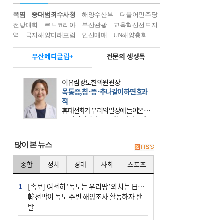
폭염
중대범죄수사청
해양수산부
더불어민주당
전당대회
르노코리아
부산관광
교육혁신선도지
역
극지해양미래포럼
인신매매
UN해양총회
부산메디클럽+
전문의 생생톡
이유림 광도한의원 원장
목 통증, 침·뜸·추나 같이 하면 효과
적
휴대전화가 우리의 일상에 들어온 지
20년이 넘었다. 요즘에는 사람들 대
부분 스마트폰이라는 작은 기계를 한
시도 손에서 떼어놓지 않는다. 스마
많이 본 뉴스
트폰을 오래 사용하는
종합
정치
경제
사회
스포츠
1
[속보] 여전히 ‘독도는 우리땅’ 외치는 日…
韓선박이 독도 주변 해양조사 활동하자 반
발