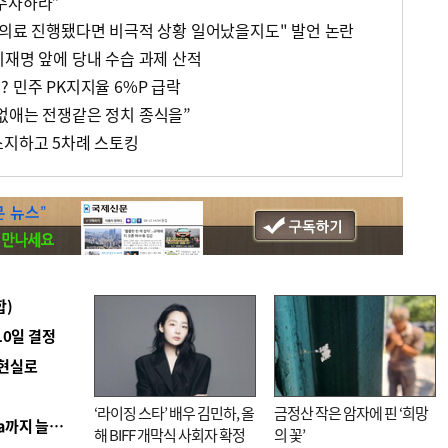
수사하라”
 의료 진행됐다면 비극적 상황 일어났을지도" 발언 논란
이재명 앞에 당내 수습 과제 산적
 민주 PK지지율 6%P 급락
없애는 전쟁같은 정치 종식을”
소지하고 5차례 스토킹
합)
10일 결정
 현실로
‘라이징 스타’ 배우 김민하, 올
금정산 작은 암자에 핀 ‘희망
■ 경남 농정 비전 ‘잘 사는 농촌’…스마트팜 1000㏊까지 늘린다
해 BIFF 개막식 사회자 확정
의 꽃’