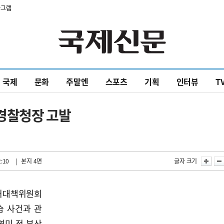
타그램
국제
문화
주말엔
스포츠
기획
인터뷰
T
산경찰청장 고발
2:10
| 본지 4면
글자 크기
러대책위원회
습 사건과 관
영미 전 부산