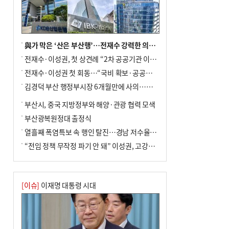
포] 2회 : 하늘에서 만난 얼음의 나라
與가 막은 ‘산은 부산행’…전재수 강력한 의지 표명 없인 공염불
전재수·이성권, 첫 상견례 “2차 공공기관 이전 초당 협력”(종합)
전재수·이성권 첫 회동…“국비 확보·공공기관 이전 협력”
김경덕 부산 행정부시장 6개월만에 사의…후임 인선 촉각
부산시, 중국 지방정부와 해양·관광 협력 모색
부산광복원정대 출정식
열흘째 폭염특보 속 행인 탈진…경남 저수율 평년의 절반
“전임 정책 무작정 파기 안 돼” 이성권, 고강도 ‘전재수 견제’ 예고
[이슈]
이재명 대통령 시대