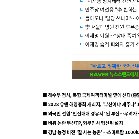
“이재명 정치테러 전면 재
민주당 여선웅 "李 반하는
돌아오니 ‘탈당 쓰나미’…
李 서울대병원 전원 후폭풍?
이재명 퇴원…“상대 죽여 
이재명 습격 피의자 흉기 
■ 해수부 청사, 북항 국제여객터미널 옆에 선다(종
■ 2028 유엔 해양총회 개최지, ‘부산이냐 제주냐’ 
■ 외국인 선원 ‘인신매매 경유지’ 된 부산…우려가
■ 비위 논란 부산TP, 외부인사 혁신위 설치