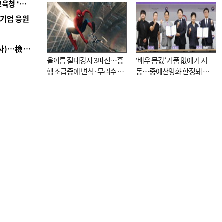
■ 교육혁신선도지 공모 코앞인데…구·군 난색에 교육청 ‘쩔쩔’
역기업 응원
■ 검사 신분 버리고 직급하향(10년 이하 저연차 검사)…檢 중수청행 기피
올여름 절대강자 3파전…흥
‘배우 몸값’ 거품 없애기 시
행 조급증에 변칙·무리수 마
동…중예산영화 한정돼 실
케팅도
효성 의문도