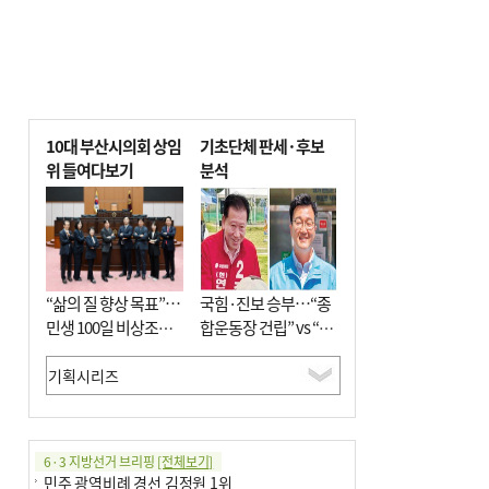
10대 부산시의회 상임
기초단체 판세·후보
위 들여다보기
분석
“삶의 질 향상 목표”…
국힘·진보 승부…“종
민생 100일 비상조치
합운동장 건립” vs “출
면밀 심사
근 공공버스 도입”
6·3 지방선거 브리핑
[전체보기]
민주 광역비례 경선 김정원 1위