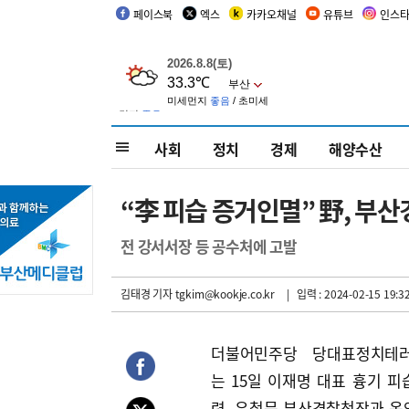
페이스북
엑스
카카오채널
유튜브
인스
사회
정치
경제
해양수산
“李 피습 증거인멸” 野, 부
전 강서서장 등 공수처에 고발
김태경 기자
tgkim@kookje.co.kr
| 입력 : 2024-02-15 19:3
더불어민주당 당대표정치테
는 15일 이재명 대표 흉기 피
련, 우철문 부산경찰청장과 옥