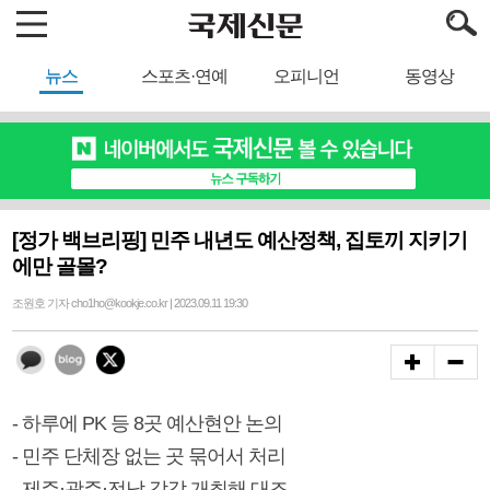
뉴스
스포츠·연예
오피니언
동영상
[정가 백브리핑] 민주 내년도 예산정책, 집토끼 지키기
에만 골몰?
조원호 기자 cho1ho@kookje.co.kr | 2023.09.11 19:30
- 하루에 PK 등 8곳 예산현안 논의
- 민주 단체장 없는 곳 묶어서 처리
- 제주·광주·전남 각각 개최해 대조