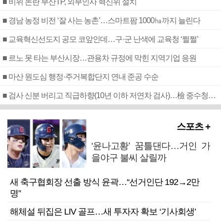
■ 비위 논란 부산TP, 외부인사 혁신위 설치
■ 경남 농정 비전 ‘잘 사는 농촌’…스마트팜 1000㏊까지 늘린다
■ 교육혁신선도지 공모 코앞인데…구·군 난색에 교육청 ‘쩔쩔’
■ 르노 못 타는 부산시장…관용차 규정에 막힌 지역기업 응원
■ 마산 원도심 행정·주거복합단지 연내 준공 수순
■ 검사 신분 버리고 직급하향(10년 이하 저연차 검사)…檢 중수청행 기피
스포츠 +
‘윤나고황’ 꿈틀댄다…거인 가
을야구 불씨 살릴까
새 축구협회장 선출 방식 윤곽…“선거인단 192→2만
명”
해체설 뒤집은 LIV 골프…새 투자자 확보 ‘기사회생’