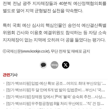
전북 전남 광주 지자체장들과 40분씩 예산정책협의회를
별도로 열어 지역 균형발전 실천을 약속했다.
특히 국회 예산 심사의 핵심인물인 송언석 예산결산특별
위원회 간사와 이용호 예결위원도 참석하는 등 자당 소속
지자체장이 없는 지역에 오히려 더 공을 들였다는 평가다.
ⓒ국제신문(www.kookje.co.kr), 무단 전재 및 재배포 금지
관련
기사
[정가 백브리핑] 입법·예산 확보 공조…여의도 최대 부산모임 ‘갈매기’ 다시 난다
[정가 백브리핑] 두 달 만에 6개 법 발의·입법준비…부산시 ‘국회입법 협력서비스’ 호응
[정가 백브리핑] 장제원 앞에서 尹에 ‘불쑥’ 송숙희 추천…사상구 미묘한 파장
[정가 백브리핑] 우주항공청법 8월 처리 무산에도…‘직’ 건 장제원 명분·실리 다 챙겼다