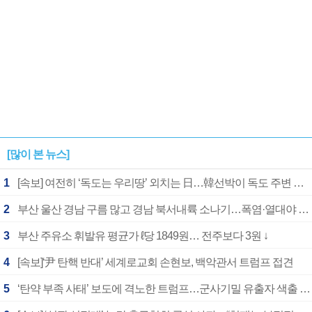
[많이 본 뉴스]
1
[속보] 여전히 ‘독도는 우리땅’ 외치는 日…韓선박이 독도 주변 해양조사 활동하자 반발
2
부산 울산 경남 구름 많고 경남 북서내륙 소나기…폭염·열대야 계속
3
부산 주유소 휘발유 평균가 ℓ당 1849원… 전주보다 3원 ↓
4
[속보]‘尹 탄핵 반대’ 세계로교회 손현보, 백악관서 트럼프 접견
5
‘탄약 부족 사태’ 보도에 격노한 트럼프…군사기밀 유출자 색출 지시