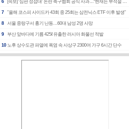
6
[속보] ‘심판 성접대’ 논란 축구협회 공식 사과…“현재는 부적절 행위 없어”
7
"올해 코스피 사이드카 43회 중 25회는 삼전닉스 ETF 이후 발생"
8
서울 중랑구서 흉기 난동…60대 남성 2명 사망
9
부산 앞바다에 기름 425ℓ 유출한 러시아 화물선 적발
10
노후 상수도관 파열에 폭염 속 사상구 2300여 가구 6시간 단수