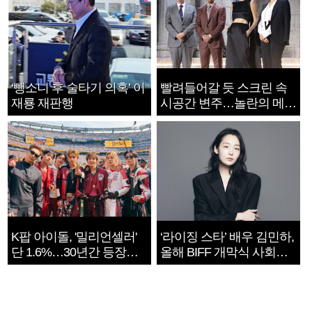
‘뺑소니 후 술타기 의혹’ 이
빨려들어갈 듯 스크린 속
재룡 재판행
시공간 변주…놀란의 메시
지는 ‘전쟁 속죄’
K팝 아이돌, '밀리언셀러'
‘라이징 스타’ 배우 김민하,
단 1.6%…30년간 등장
올해 BIFF 개막식 사회자
1182개팀 전수조사
확정