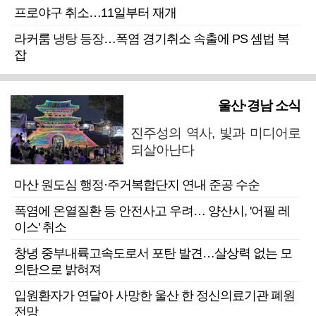
프로야구 취소…11일부터 재개
라커룸 냉탕 등장…폭염 경기취소 속출에 PS 셈법 복
잡
울산·경남 소식
진주성의 역사, 빛과 미디어로
되살아난다
마산 원도심 행정·주거복합단지 연내 준공 수순
폭염에 온열질환 등 안전사고 우려… 양산시, '어필 레
이스' 취소
창녕 중부내륙고속도로서 포탄 발견…살상력 없는 모
의탄으로 밝혀져
입원환자가 연달아 사망한 울산 한 정신의료기관 폐원
전망