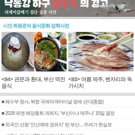
시인 최원준의 음식문화 잡학사전
<84> 관문과 환대, 부산 역전
<83> 여름 제주, 벤자리와 독
음식
가시치
■ 해수부 청사, 북항 국제여객터미널 옆에 선다(종합)
■ 2028 유엔 해양총회 개최지, ‘부산이냐 제주냐’ 10일 결정
■ 외국인 선원 ‘인신매매 경유지’ 된 부산…우려가 현실로