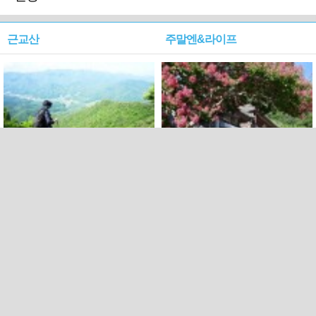
근교산
주말엔&라이프
근교산&그너머…상주·문경
폭염보다 더 뜨거워라…100
청화산~시루봉
일을 붉게 불태울 ‘선비정신’
피었네
PC버전
엑스
페이스북
Copyright ⓒ 2015 All rights reserved by 국제신문