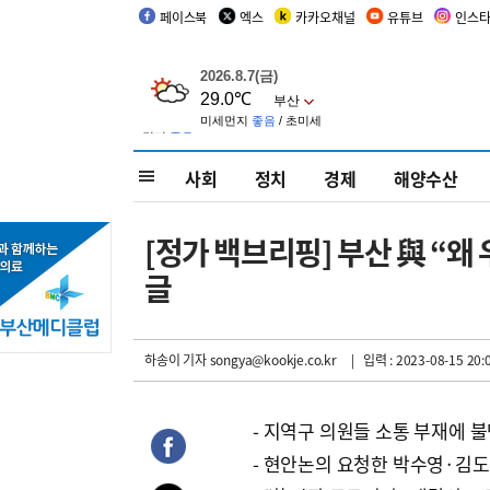
페이스북
엑스
카카오채널
유튜브
인스
사회
정치
경제
해양수산
[정가 백브리핑] 부산 與 “왜
글
하송이 기자
songya@kookje.co.kr
| 입력 : 2023-08-15 20:
- 지역구 의원들 소통 부재에 
- 현안논의 요청한 박수영·김