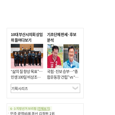
10대 부산시의회 상임
기초단체 판세·후보
위 들여다보기
분석
“삶의 질 향상 목표”…
국힘·진보 승부…“종
민생 100일 비상조치
합운동장 건립” vs “출
면밀 심사
근 공공버스 도입”
6·3 지방선거 브리핑
[전체보기]
민주 광역비례 경선 김정원 1위