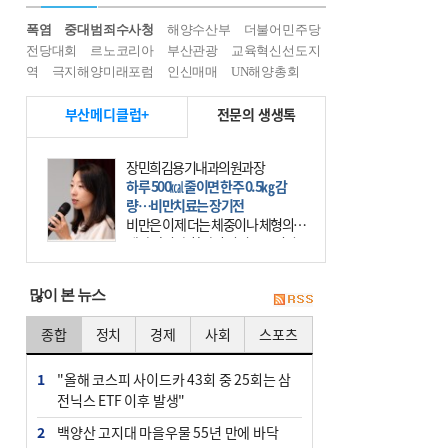
폭염
중대범죄수사청
해양수산부
더불어민주당
전당대회
르노코리아
부산관광
교육혁신선도지
역
극지해양미래포럼
인신매매
UN해양총회
부산메디클럽+
전문의 생생톡
장민희김용기내과의원과장
하루 500㎉ 줄이면 한주 0.5㎏ 감
량…비만치료는 장기전
비만은 이제 더는 체중이나 체형의 문
제가 아니다. 하나의 질병으로 인지
하고 치료와 관리를 해야 한다. 세계
보건기구(WHO)는 이미 1994년 비만
많이 본 뉴스
을 인류의 중요한
종합
정치
경제
사회
스포츠
1
"올해 코스피 사이드카 43회 중 25회는 삼
전닉스 ETF 이후 발생"
2
백양산 고지대 마을우물 55년 만에 바닥