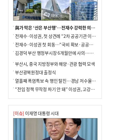
與가 막은 ‘산은 부산행’…전재수 강력한 의지 표명 없인 공염불
전재수·이성권, 첫 상견례 “2차 공공기관 이전 초당 협력”(종합)
전재수·이성권 첫 회동…“국비 확보·공공기관 이전 협력”
김경덕 부산 행정부시장 6개월만에 사의…후임 인선 촉각
부산시, 중국 지방정부와 해양·관광 협력 모색
부산광복원정대 출정식
열흘째 폭염특보 속 행인 탈진…경남 저수율 평년의 절반
“전임 정책 무작정 파기 안 돼” 이성권, 고강도 ‘전재수 견제’ 예고
[이슈]
이재명 대통령 시대