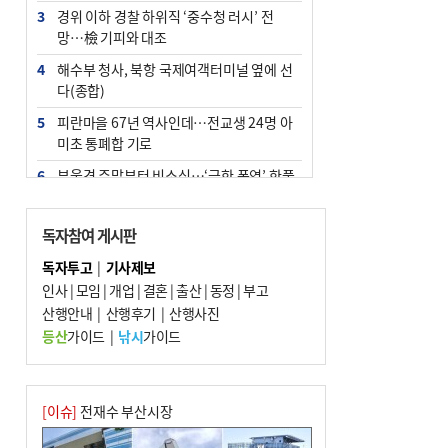
3
경위 이하 경찰 하위직 ‘중수청 러시’ 전
망…檢 기피와 대조
4
해수부 청사, 북항 국제여객터미널 옆에 선
다(종합)
5
피란마을 67년 역사인데…전교생 24명 아
미초 통폐합 기로
6
부울경 주말부터 비소식…‘극한 폭염’ 한풀
꺾일 듯
7
“낙동강권 삼락·을숙도·다대포 연결해 서
독자참여 게시판
부산 관광 키우자”
독자투고
|
기사제보
8
오늘의 날씨- 2026년 8월 7일
인사
|
모임
|
개업
|
결혼
|
출산
|
동정
|
부고
9
산행안내
외국인 선원 ‘인신매매 경유지’ 된 부산…
|
산행후기
|
산행사진
우려가 현실로
등산
가이드
|
낚시
가이드
10
[사설] 해수부 신청사 북항으로 확정, 해양
수도 도약의 전환점
[이슈]
전재수 부산시장