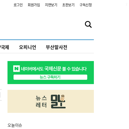
2
로그인
회원가입
지면보기
초판보기
구독신청
V국제
오피니언
부산말사전
오늘
이슈