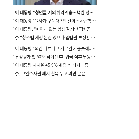
이 대통령 "청년들 거의 취약계층…핵심 정책 재편""
이 대통령 "육사가 쿠데타 3번 벌여…사관학교 통합 신속히 추진"
이 대통령, "메아리 없는 함성 같지만 평화공존책 계속해야"
李 “형소법 개정 논란 있으나 입법권 부정할 만큼은 아냐”(종합)
이 대통령 "의견 다르다고 거부권 사용못해.. 입법권 부정할 상황이라 보기 어려워"
부정평가 첫 50% 넘어선 李, 귀국 직후 부동산·증시 점검(종합)
이 대통령 지지율 45.9% 취임 후 최저…증시 폭락·연임 개헌 논란 영향
李, 보완수사권 폐지 침묵 두고 의견 분분