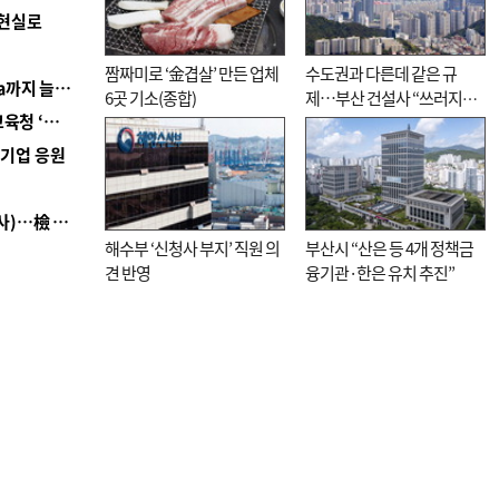
 현실로
짬짜미로 ‘金겹살’ 만든 업체
수도권과 다른데 같은 규
■ 경남 농정 비전 ‘잘 사는 농촌’…스마트팜 1000㏊까지 늘린다
6곳 기소(종합)
제…부산 건설사 “쓰러지기
■ 교육혁신선도지 공모 코앞인데…구·군 난색에 교육청 ‘쩔쩔’
직전”
역기업 응원
■ 검사 신분 버리고 직급하향(10년 이하 저연차 검사)…檢 중수청행 기피
해수부 ‘신청사 부지’ 직원 의
부산시 “산은 등 4개 정책금
견 반영
융기관·한은 유치 추진”