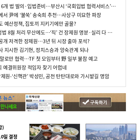
[정가 백브리핑] 두 달 만에 6개 법 발의·입법준비…부산시 ‘국회입법 협력서비스’ 호응
에서 尹에 ‘불쑥’ 송숙희 추천…사상구 미묘한 파장
년도 예산정책, 집토끼 지키기에만 골몰?
[정가 백브리핑] 우주항공청법 8월 처리 무산에도…‘직’ 건 장제원 명분·실리 다 챙겼다
공개 저격한 장제원…3년 뒤 시장 출마 포석?
조사 지시한 김기현, 정치스승과 앙숙관계 되나
 말로만 협력…TF 첫 모임부터 野 일부 불참 예고
회 예결위원장 적임자 찾기 어렵네
 장제원-‘신핵관’ 박성민, 공천 탄탄대로와 가시밭길 명암
합)
10일 결정