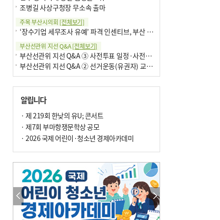
조병길 사상구청장 무소속 출마
주목 부산시의회
[전체보기]
‘장수기업 세무조사 유예’ 파격 인센티브, 부산 유출 막을까
부산선관위 지선 Q&A
[전체보기]
부산선관위 지선 Q&A ③ 사전투표 일정·사전투표함 보관
부산선관위 지선 Q&A ② 선거운동(유권자) 교육감투표용지
알립니다
· 제 219회 한낮의 유U; 콘서트
· 제7회 부마항쟁문학상 공모
· 2026 국제 어린이·청소년 경제아카데미