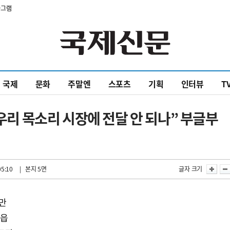
타그램
국제
문화
주말엔
스포츠
기획
인터뷰
T
 우리 목소리 시장에 전달 안 되나” 부글부
05:10
| 본지 5면
글자 크기
불만
도읍