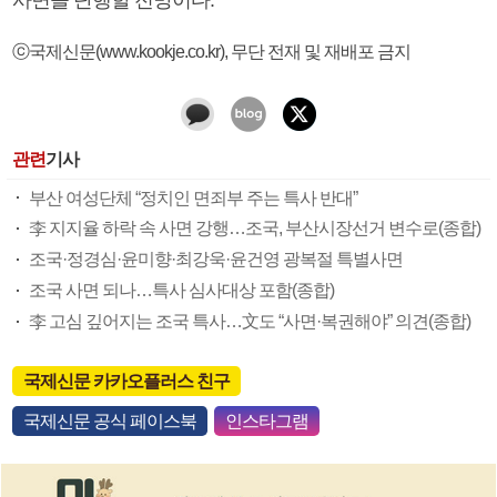
ⓒ국제신문(www.kookje.co.kr), 무단 전재 및 재배포 금지
관련
기사
부산 여성단체 “정치인 면죄부 주는 특사 반대”
李 지지율 하락 속 사면 강행…조국, 부산시장선거 변수로(종합)
조국·정경심·윤미향·최강욱·윤건영 광복절 특별사면
조국 사면 되나…특사 심사대상 포함(종합)
李 고심 깊어지는 조국 특사…文도 “사면·복권해야” 의견(종합)
국제신문 카카오플러스 친구
국제신문 공식 페이스북
인스타그램