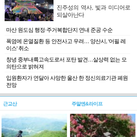
진주성의 역사, 빛과 미디어로
되살아난다
마산 원도심 행정·주거복합단지 연내 준공 수순
폭염에 온열질환 등 안전사고 우려… 양산시, '어필 레
이스' 취소
창녕 중부내륙고속도로서 포탄 발견…살상력 없는 모
의탄으로 밝혀져
입원환자가 연달아 사망한 울산 한 정신의료기관 폐원
전망
근교산
주말엔&라이프