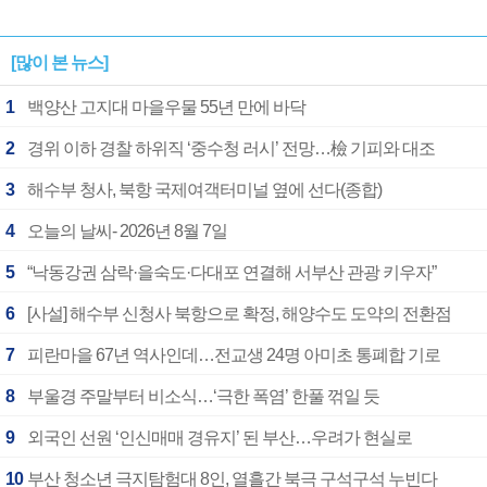
[많이 본 뉴스]
1
백양산 고지대 마을우물 55년 만에 바닥
2
경위 이하 경찰 하위직 ‘중수청 러시’ 전망…檢 기피와 대조
3
해수부 청사, 북항 국제여객터미널 옆에 선다(종합)
4
오늘의 날씨- 2026년 8월 7일
5
“낙동강권 삼락·을숙도·다대포 연결해 서부산 관광 키우자”
6
[사설] 해수부 신청사 북항으로 확정, 해양수도 도약의 전환점
7
피란마을 67년 역사인데…전교생 24명 아미초 통폐합 기로
8
부울경 주말부터 비소식…‘극한 폭염’ 한풀 꺾일 듯
9
외국인 선원 ‘인신매매 경유지’ 된 부산…우려가 현실로
10
부산 청소년 극지탐험대 8인, 열흘간 북극 구석구석 누빈다