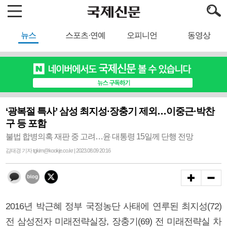
뉴스
스포츠·연예
오피니언
동영상
‘광복절 특사’ 삼성 최지성·장충기 제외…이중근·박찬
구 등 포함
불법 합병의혹 재판 중 고려…윤 대통령 15일께 단행 전망
김태경 기자 tgkim@kookje.co.kr | 2023.08.09 20:16
2016년 박근혜 정부 국정농단 사태에 연루된 최지성(72)
전 삼성전자 미래전략실장, 장충기(69) 전 미래전략실 차