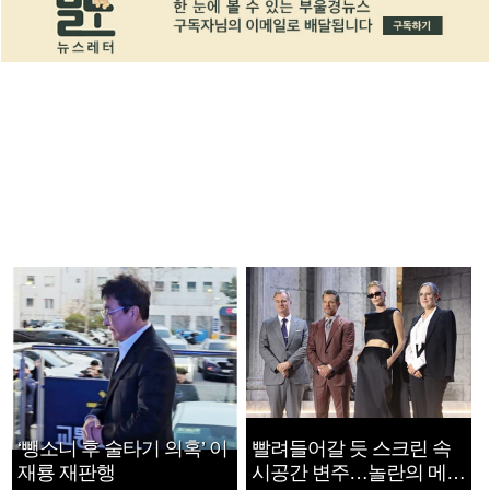
‘뺑소니 후 술타기 의혹’ 이
빨려들어갈 듯 스크린 속
재룡 재판행
시공간 변주…놀란의 메시