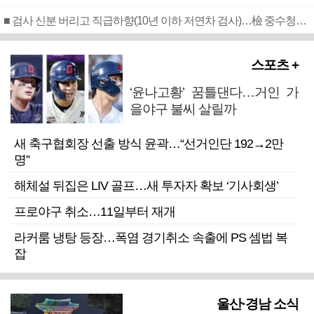
■ 검사 신분 버리고 직급하향(10년 이하 저연차 검사)…檢 중수청행 기피
스포츠 +
‘윤나고황’ 꿈틀댄다…거인 가
을야구 불씨 살릴까
새 축구협회장 선출 방식 윤곽…“선거인단 192→2만
명”
해체설 뒤집은 LIV 골프…새 투자자 확보 ‘기사회생’
프로야구 취소…11일부터 재개
라커룸 냉탕 등장…폭염 경기취소 속출에 PS 셈법 복
잡
울산·경남 소식