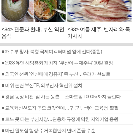
<84> 관문과 환대, 부산 역전
<83> 여름 제주, 벤자리와 독
음식
가시치
■ 해수부 청사, 북항 국제여객터미널 옆에 선다(종합)
■ 2028 유엔 해양총회 개최지, ‘부산이냐 제주냐’ 10일 결정
■ 외국인 선원 ‘인신매매 경유지’ 된 부산…우려가 현실로
■ 비위 논란 부산TP, 외부인사 혁신위 설치
■ 경남 농정 비전 ‘잘 사는 농촌’…스마트팜 1000㏊까지 늘린다
■ 교육혁신선도지 공모 코앞인데…구·군 난색에 교육청 ‘쩔쩔’
■ 르노 못 타는 부산시장…관용차 규정에 막힌 지역기업 응원
■ 마산 원도심 행정·주거복합단지 연내 준공 수순