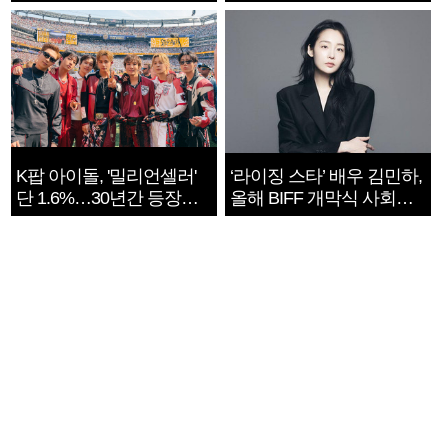
지는 ‘전쟁 속죄’
K팝 아이돌, '밀리언셀러'
‘라이징 스타’ 배우 김민하,
단 1.6%…30년간 등장
올해 BIFF 개막식 사회자
1182개팀 전수조사
확정