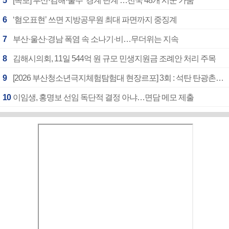
5
[속보] 부산·김해·울주 ‘경계 단계’…전국 48개 시군 가뭄
6
‘혐오표현’ 쓰면 지방공무원 최대 파면까지 중징계
7
부산·울산·경남 폭염 속 소나기·비…무더위는 지속
8
김해시의회, 11일 544억 원 규모 민생지원금 조례안 처리 주목
9
[2026 부산청소년극지체험탐험대 현장르포] 3회 : 석탄 탄광촌에서 북극 연구의 중심지로
10
이임생, 홍명보 선임 독단적 결정 아냐…면담 메모 제출