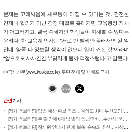
문제는 고래싸움에 새우등이 터질 수 있다는 것. 건전한
견제나 협의가 아닌 감정 대결로 흘러가면 교육행정 자체
가 어그러지고, 결국 수혜자인 학생들이 피해볼 수 있다는
우려다. 한 교육계 인사는 “서로 반 발짝만 물러서면 될 일
인데, 양쪽 다 양보할 생각이 없으니 일이 커진 것”이라며
“앞으로도 사사건건 부딪치게 될까 걱정스럽다”고 말했다.
ⓒ국제신문(www.kookje.co.kr), 무단 전재 및 재배포 금지
관련
기사
[정가 백브리핑] 입법·예산 확보 공조…여의도 최대 부산모임 ‘갈매기’ 다시 난다
[정가 백브리핑] 두 달 만에 6개 법 발의·입법준비…부산시 ‘국회입법 협력서비스’ 호응
[정가 백브리핑] 장제원 앞에서 尹에 ‘불쑥’ 송숙희 추천…사상구 미묘한 파장