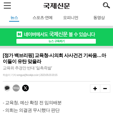
뉴스
스포츠·연예
오피니언
동영상
[정가 백브리핑] 교육청-시의회 사사건건 기싸움…아
이들이 유탄 맞을라
교육위 추경안 반대 ‘일촉즉발’
하송이 기자 songya@kookje.co.kr | 2023.05.03 20:15
- 교육청, 예산 확정 전 임의배분
- 의회는 의결권 무시했다 판단