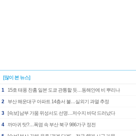
[많이 본 뉴스]
1
15호 태풍 찬홈 일본 도쿄 관통할 듯…동해안에 비 뿌리나
2
부산 해운대구 아파트 14층서 불…실외기 과열 추정
3
[속보] 남부 가뭄 위성서도 선명…저수지 바닥 드러났다
4
까마귀 탓?…폭염 속 부산 북구 986가구 정전