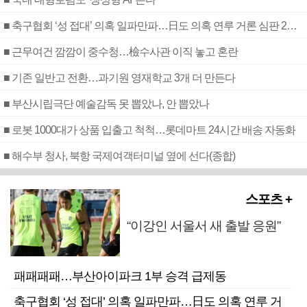
■ 축구협회 ‘성 접대’ 의혹 일파만파…日도 의혹 연루 거론 심판 2명 조사
■ 근무여건 깜깜이 중수청…檢수사관 이직 놓고 혼란
■ 기존 일반고 전환…과기원 영재학교 3개 더 만든다
■ 부산시립극단 예술감독 못 뽑았나, 안 뽑았나
■ 로봇 1000대가 상품 입출고 척척…롯데마트 24시간 배송 자동화
■ 해수부 청사, 북항 국제여객터미널 옆에 선다(종합)
스포츠 +
“이강인 서울서 새 출발 응원”
패패패패…부산아이파크 1부 승격 급제동
축구협회 ‘성 접대’ 의혹 일파만파…日도 의혹 연루 거