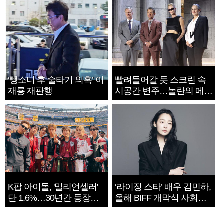
‘뺑소니 후 술타기 의혹’ 이
빨려들어갈 듯 스크린 속
재룡 재판행
시공간 변주…놀란의 메시
지는 ‘전쟁 속죄’
K팝 아이돌, '밀리언셀러'
‘라이징 스타’ 배우 김민하,
단 1.6%…30년간 등장
올해 BIFF 개막식 사회자
1182개팀 전수조사
확정