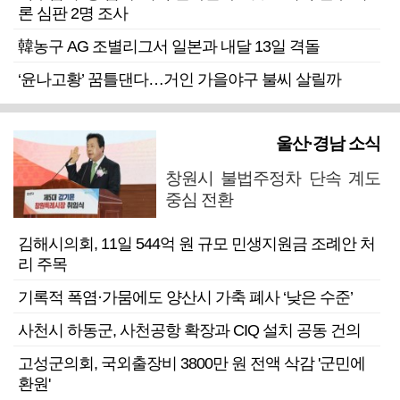
론 심판 2명 조사
韓농구 AG 조별리그서 일본과 내달 13일 격돌
‘윤나고황’ 꿈틀댄다…거인 가을야구 불씨 살릴까
울산·경남 소식
창원시 불법주정차 단속 계도
중심 전환
김해시의회, 11일 544억 원 규모 민생지원금 조례안 처
리 주목
기록적 폭염·가뭄에도 양산시 가축 폐사 ‘낮은 수준’
사천시 하동군, 사천공항 확장과 CIQ 설치 공동 건의
고성군의회, 국외출장비 3800만 원 전액 삭감 '군민에
환원'