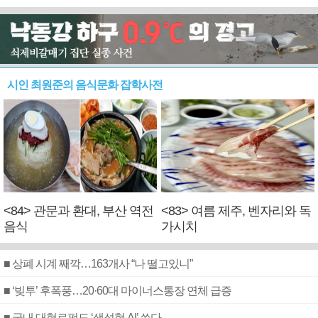
시인 최원준의 음식문화 잡학사전
<84> 관문과 환대, 부산 역전
<83> 여름 제주, 벤자리와 독
음식
가시치
■ 상폐 시계 째깍…163개사 “나 떨고있니”
■ ‘빚투’ 후폭풍…20·60대 마이너스통장 연체 급증
■ 국내 대형로펌도 ‘생성형 AI’ 쓴다