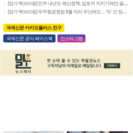
[정가 백브리핑] 민주 내년도 예산정책, 집토끼 지키기에만 골몰?
[정가 백브리핑] 우주항공청법 8월 처리 무산에도…‘직’ 건 장제원 명분·실리 다 챙겼다
국제신문 카카오플러스 친구
국제신문 공식 페이스북
인스타그램