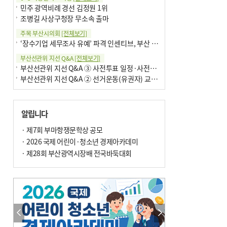
민주 광역비례 경선 김정원 1위
조병길 사상구청장 무소속 출마
주목 부산시의회
[전체보기]
‘장수기업 세무조사 유예’ 파격 인센티브, 부산 유출 막을까
부산선관위 지선 Q&A
[전체보기]
부산선관위 지선 Q&A ③ 사전투표 일정·사전투표함 보관
부산선관위 지선 Q&A ② 선거운동(유권자) 교육감투표용지
알립니다
· 제7회 부마항쟁문학상 공모
· 2026 국제 어린이·청소년 경제아카데미
· 제28회 부산광역시장배 전국바둑대회