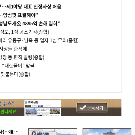
구…제1야당 대표 헌정사상 처음
초…양심껏 표결해야”
성남도개公 4895억 손해 입혀”
곽상도, 1심 공소기각(종합)
비리 유동규·남욱 등 업자 1심 무죄(종합)
검사장들 한직에
검장 등 한직 발령(종합)
 “내란몰이” 맞불
 맞붙는다(종합)
■ 검사 신분 버리고 직급하향(10년 이하 저연차 검사)…檢 중수청행 기피