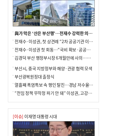
與가 막은 ‘산은 부산행’…전재수 강력한 의지 표명 없인 공염불
전재수·이성권, 첫 상견례 “2차 공공기관 이전 초당 협력”(종합)
전재수·이성권 첫 회동…“국비 확보·공공기관 이전 협력”
김경덕 부산 행정부시장 6개월만에 사의…후임 인선 촉각
부산시, 중국 지방정부와 해양·관광 협력 모색
부산광복원정대 출정식
열흘째 폭염특보 속 행인 탈진…경남 저수율 평년의 절반
“전임 정책 무작정 파기 안 돼” 이성권, 고강도 ‘전재수 견제’ 예고
[이슈]
이재명 대통령 시대