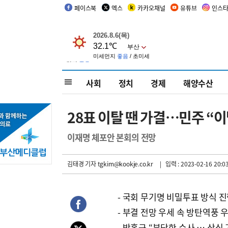
페이스북
엑스
카카오채널
유튜브
인스
사회
정치
경제
해양수산
28표 이탈 땐 가결…민주 “
이재명 체포안 본회의 전망
김태경 기자
tgkim@kookje.co.kr
| 입력 : 2023-02-16 20:0
- 국회 무기명 비밀투표 방식 
- 부결 전망 우세 속 방탄역풍 
- 박홍근 “부당한 수사 … 상식 