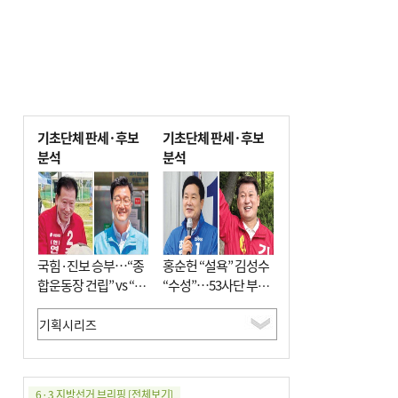
기초단체 판세·후보
기초단체 판세·후보
분석
분석
국힘·진보 승부…“종
홍순헌 “설욕” 김성수
합운동장 건립” vs “출
“수성”…53사단 부지
근 공공버스 도입”
개발엔 한 목소리
6·3 지방선거 브리핑
[전체보기]