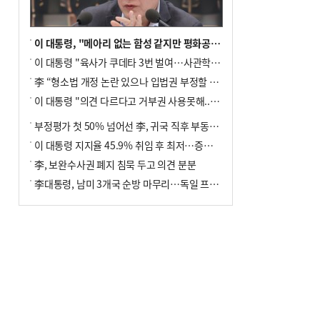
이 대통령, "메아리 없는 함성 같지만 평화공존책 계속해야"
이 대통령 "육사가 쿠데타 3번 벌여…사관학교 통합 신속히 추진"
李 “형소법 개정 논란 있으나 입법권 부정할 만큼은 아냐”(종합)
이 대통령 "의견 다르다고 거부권 사용못해.. 입법권 부정할 상황이라 보기 어려워"
부정평가 첫 50% 넘어선 李, 귀국 직후 부동산·증시 점검(종합)
이 대통령 지지율 45.9% 취임 후 최저…증시 폭락·연임 개헌 논란 영향
李, 보완수사권 폐지 침묵 두고 의견 분분
李대통령, 남미 3개국 순방 마무리…독일 프랑크푸르트 향해 출발