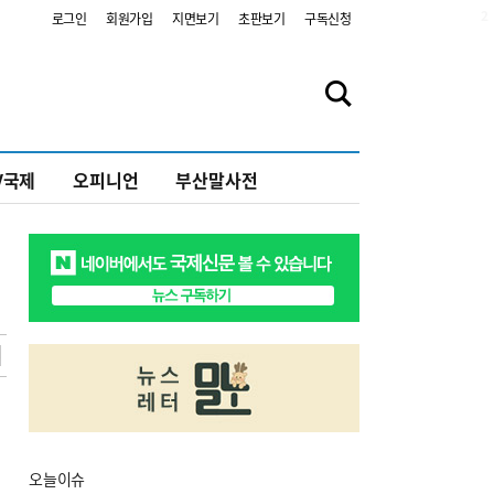
2
로그인
회원가입
지면보기
초판보기
구독신청
V국제
오피니언
부산말사전
오늘
이슈