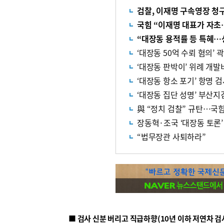
검찰, 이재명 구속영장 청
국힘 “이재명 대표가 자
“대장동 용적률 등 특혜…
‘대장동 50억 수뢰 혐의’ 
‘대장동 판박이’ 위례 개발
‘대장동 항소 포기’ 항명 
‘대장동 집단 성명’ 부산지
與 “정치 검찰” 규탄…국힘
장동혁·조국 ‘대장동 토론’
“법무장관 사퇴하라”