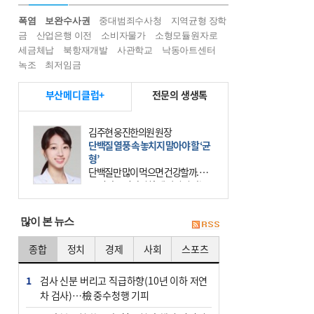
폭염
보완수사권
중대범죄수사청
지역균형 장학
금
산업은행 이전
소비자물가
소형모듈원자로
세금체납
북항재개발
사관학교
낙동아트센터
녹조
최저임금
부산메디클럽+
전문의 생생톡
김주현 웅진한의원 원장
단백질 열풍 속 놓치지 말아야 할 ‘균
형’
단백질만 많이 먹으면 건강할까. 요
즘 건강을 이야기할 때 빠지지 않는
키워드가 단백질이다. 헬스장을 다니
는 젊은 층부터 기초체력을 챙기려는
많이 본 뉴스
중·장년층까지 모두 “
종합
정치
경제
사회
스포츠
1
검사 신분 버리고 직급하향(10년 이하 저연
차 검사)…檢 중수청행 기피