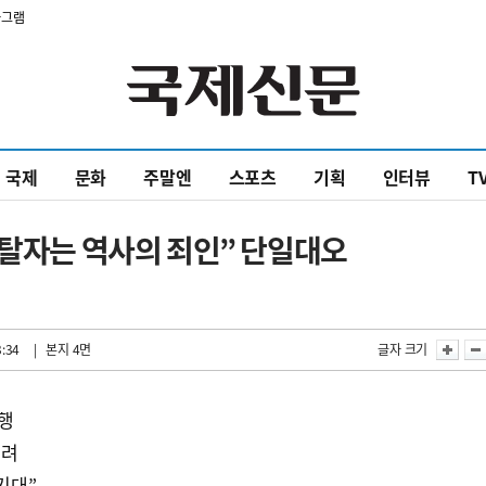
타그램
국제
문화
주말엔
스포츠
기획
인터뷰
T
이탈자는 역사의 죄인” 단일대오
3:34
| 본지 4면
글자 크기
진행
우려
기대”