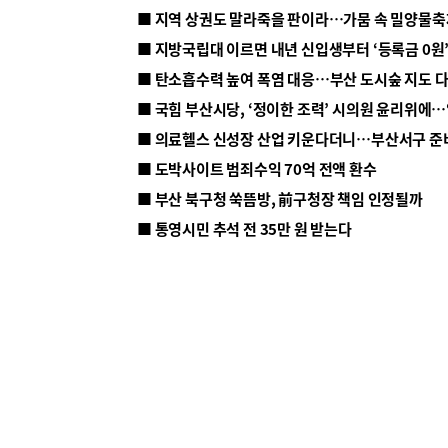
■ 지방국립대 이르면 내년 신입생부터 ‘등록금 0원’
■ 탄소흡수력 높여 폭염 대응…부산 도시숲 지도 
■ 의료헬스 신성장 산업 키운다더니…부산서구 준
■ 도박사이트 범죄수익 70억 전액 환수
■ 부산 북구청 쑥뜸방, 前구청장 책임 인정될까
■ 통영시민 추석 전 35만 원 받는다