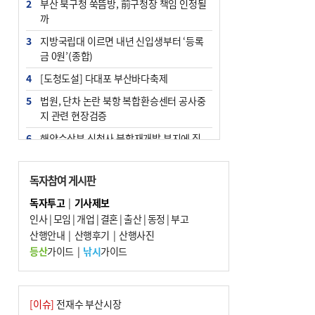
2
부산 북구청 쑥뜸방, 前구청장 책임 인정될
까
3
지방국립대 이르면 내년 신입생부터 ‘등록
금 0원’(종합)
4
[도청도설] 다대포 부산바다축제
5
법원, 단차 논란 북항 복합환승센터 공사중
지 관련 현장검증
6
해양수산부 신청사 북항재개발 부지에 짓
는다
7
지역 상권도 말라죽을 판이라…가뭄 속 밀
독자참여 게시판
양물축제 강행 논란
독자투고
|
기사제보
8
통영시민 추석 전 35만 원 받는다
인사
|
모임
|
개업
|
결혼
|
출산
|
동정
|
부고
9
산행안내
부산 철강공장 50대 노동자 추락사
|
산행후기
|
산행사진
등산
가이드
|
낚시
가이드
10
국힘 부산시당, ‘정이한 조력’ 시의원 윤리
위에…‘한동훈 지지’도 신고접수
[이슈]
전재수 부산시장