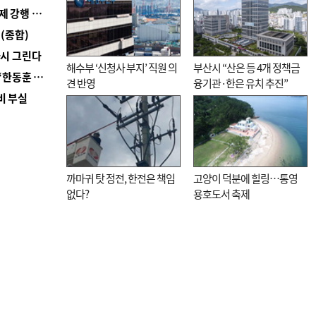
■ 지역 상권도 말라죽을 판이라…가뭄 속 밀양물축제 강행 논란
(종합)
다시 그린다
해수부 ‘신청사 부지’ 직원 의
부산시 “산은 등 4개 정책금
■ 국힘 부산시당, ‘정이한 조력’ 시의원 윤리위에…‘한동훈 지지’도 신고접수
견 반영
융기관·한은 유치 추진”
비 부실
까마귀 탓 정전, 한전은 책임
고양이 덕분에 힐링…통영
없다?
용호도서 축제