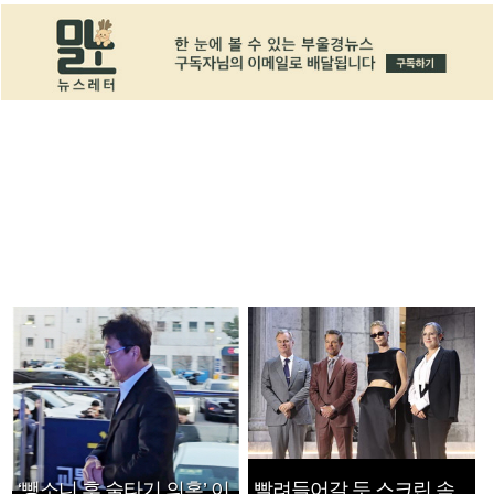
‘뺑소니 후 술타기 의혹’ 이
빨려들어갈 듯 스크린 속