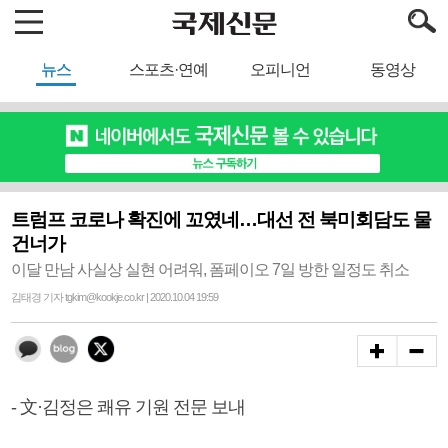
뉴스
스포츠·연예
오피니언
동영상
트럼프 코로나 확진에 꼬였네…대선 전 북미회담도 물
건너가
이달 만남 사실상 실현 어려워, 폼페이오 7일 방한 일정도 취소
김태경 기자 tgkim@kookje.co.kr | 2020.10.04 19:59
- 文·김정은 쾌유 기원 전문 보내