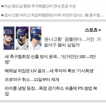
■ 마산 원도심 행정·주거복합단지 연내 준공 수순
■ 검사 신분 버리고 직급하향(10년 이하 저연차 검사)…檢 중수청행 기피
스포츠 +
‘윤나고황’ 꿈틀댄다…거인 가
을야구 불씨 살릴까
새 축구협회장 선출 방식 윤곽…“선거인단 192→2만
명”
해체설 뒤집은 LIV 골프…새 투자자 확보 ‘기사회생’
프로야구 취소…11일부터 재개
라커룸 냉탕 등장…폭염 경기취소 속출에 PS 셈법 복
잡