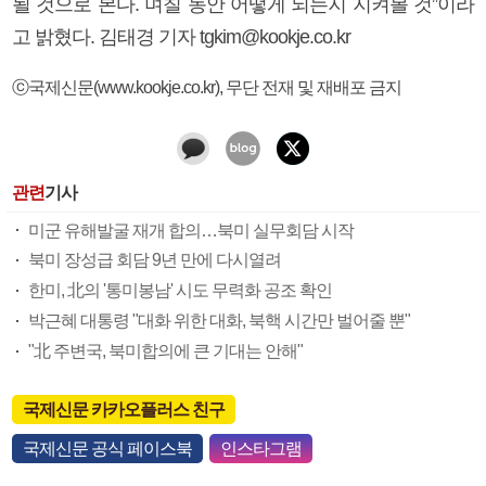
될 것으로 본다. 며칠 동안 어떻게 되는지 지켜볼 것”이라
고 밝혔다. 김태경 기자 tgkim@kookje.co.kr
ⓒ국제신문(www.kookje.co.kr), 무단 전재 및 재배포 금지
관련
기사
미군 유해발굴 재개 합의…북미 실무회담 시작
북미 장성급 회담 9년 만에 다시열려
한미, 北의 '통미봉남' 시도 무력화 공조 확인
박근혜 대통령 "대화 위한 대화, 북핵 시간만 벌어줄 뿐"
"北 주변국, 북미합의에 큰 기대는 안해"
국제신문 카카오플러스 친구
국제신문 공식 페이스북
인스타그램