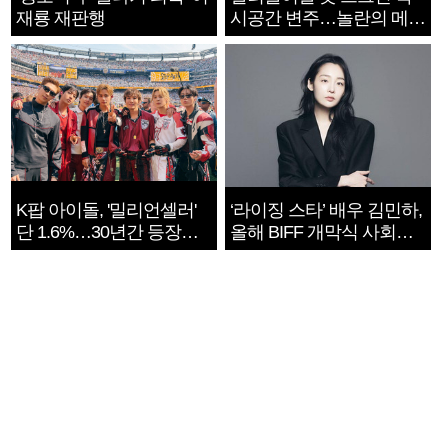
재룡 재판행
시공간 변주…놀란의 메시
지는 ‘전쟁 속죄’
K팝 아이돌, '밀리언셀러'
‘라이징 스타’ 배우 김민하,
단 1.6%…30년간 등장
올해 BIFF 개막식 사회자
1182개팀 전수조사
확정