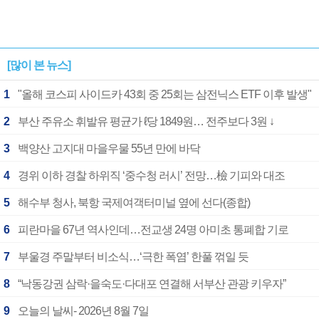
[많이 본 뉴스]
1
"올해 코스피 사이드카 43회 중 25회는 삼전닉스 ETF 이후 발생"
2
부산 주유소 휘발유 평균가 ℓ당 1849원… 전주보다 3원 ↓
3
백양산 고지대 마을우물 55년 만에 바닥
4
경위 이하 경찰 하위직 ‘중수청 러시’ 전망…檢 기피와 대조
5
해수부 청사, 북항 국제여객터미널 옆에 선다(종합)
6
피란마을 67년 역사인데…전교생 24명 아미초 통폐합 기로
7
부울경 주말부터 비소식…‘극한 폭염’ 한풀 꺾일 듯
8
“낙동강권 삼락·을숙도·다대포 연결해 서부산 관광 키우자”
9
오늘의 날씨- 2026년 8월 7일