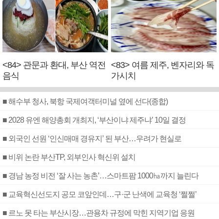
<84> 관문과 환대, 부산 역전
<83> 여름 제주, 벤자리와 독
음식
가시치
■ 해수부 청사, 북항 국제여객터미널 옆에 선다(종합)
■ 2028 유엔 해양총회 개최지, ‘부산이냐 제주냐’ 10일 결정
■ 외국인 선원 ‘인신매매 경유지’ 된 부산…우려가 현실로
■ 비위 논란 부산TP, 외부인사 혁신위 설치
■ 경남 농정 비전 ‘잘 사는 농촌’…스마트팜 1000㏊까지 늘린다
■ 교육혁신선도지 공모 코앞인데…구·군 난색에 교육청 ‘쩔쩔’
■ 르노 못 타는 부산시장…관용차 규정에 막힌 지역기업 응원