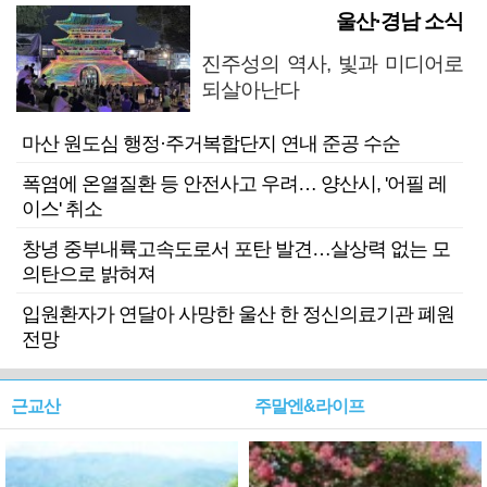
울산·경남 소식
진주성의 역사, 빛과 미디어로
되살아난다
마산 원도심 행정·주거복합단지 연내 준공 수순
폭염에 온열질환 등 안전사고 우려… 양산시, '어필 레
이스' 취소
창녕 중부내륙고속도로서 포탄 발견…살상력 없는 모
의탄으로 밝혀져
입원환자가 연달아 사망한 울산 한 정신의료기관 폐원
전망
근교산
주말엔&라이프