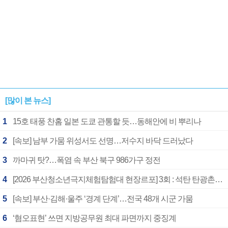
[많이 본 뉴스]
1
15호 태풍 찬홈 일본 도쿄 관통할 듯…동해안에 비 뿌리나
2
[속보] 남부 가뭄 위성서도 선명…저수지 바닥 드러났다
3
까마귀 탓?…폭염 속 부산 북구 986가구 정전
4
[2026 부산청소년극지체험탐험대 현장르포] 3회 : 석탄 탄광촌에서 북극 연구의 중심지로
5
[속보] 부산·김해·울주 ‘경계 단계’…전국 48개 시군 가뭄
6
‘혐오표현’ 쓰면 지방공무원 최대 파면까지 중징계