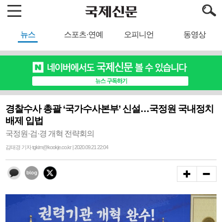
뉴스
스포츠·연예
오피니언
동영상
경찰수사 총괄 ‘국가수사본부’ 신설…국정원 국내정치
배제 입법
국정원·검·경 개혁 전략회의
김태경 기자 tgkim@kookje.co.kr | 2020.09.21 22:04