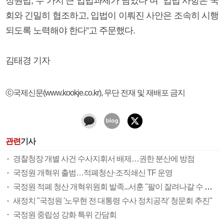
정원법, 두 가지 큰 입법과제가 남았다”며 “입법 사항은 국
회와 긴밀히 협조하고, 입법이 이뤄진 사안은 조속히 시행
되도록 노력해야 한다”고 주문했다.
김태경 기자
ⓒ국제신문(www.kookje.co.kr), 무단 전재 및 재배포 금지
관련
기사
경찰청장 개별 사건 수사지휘서 배제…권한 분산에 방점
국정원 개혁위 출범…적폐청산·조직쇄신 TF 운영
국정원 적폐 청산 개혁위원회 발족...서훈 "팔이 잘려나갈 수 있다"
새정치 "국정원 '노무현 전 대통령 수사 정치공작' 청문회 추진"
국정원 중립성 강화 특위 간담회