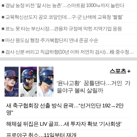
■ 경남 농정 비전 ‘잘 사는 농촌’…스마트팜 1000㏊까지 늘린다
■ 교육혁신선도지 공모 코앞인데…구·군 난색에 교육청 ‘쩔쩔’
■ 르노 못 타는 부산시장…관용차 규정에 막힌 지역기업 응원
■ 마산 원도심 행정·주거복합단지 연내 준공 수순
■ 검사 신분 버리고 직급하향(10년 이하 저연차 검사)…檢 중수청행 기피
스포츠 +
‘윤나고황’ 꿈틀댄다…거인 가
을야구 불씨 살릴까
새 축구협회장 선출 방식 윤곽…“선거인단 192→2만
명”
해체설 뒤집은 LIV 골프…새 투자자 확보 ‘기사회생’
프로야구 취소…11일부터 재개