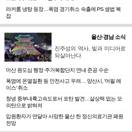
라커룸 냉탕 등장…폭염 경기취소 속출에 PS 셈법 복
잡
울산·경남 소식
진주성의 역사, 빛과 미디어로
되살아난다
마산 원도심 행정·주거복합단지 연내 준공 수순
폭염에 온열질환 등 안전사고 우려… 양산시, '어필 레
이스' 취소
창녕 중부내륙고속도로서 포탄 발견…살상력 없는 모
의탄으로 밝혀져
입원환자가 연달아 사망한 울산 한 정신의료기관 폐원
전망