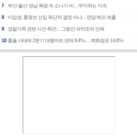
7
부산·울산·경남 폭염 속 소나기·비…무더위는 지속
8
이임생, 홍명보 선임 독단적 결정 아냐…면담 메모 제출
9
경찰가족 관련 사건 45건…그동안 파악조차 안해
10
홈플 사태에 2분기 대형마트 판매 9.4%↓…백화점은 14.8%↑