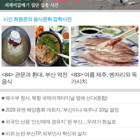
시인 최원준의 음식문화 잡학사전
<84> 관문과 환대, 부산 역전
<83> 여름 제주, 벤자리와 독
음식
가시치
■ 해수부 청사, 북항 국제여객터미널 옆에 선다(종합)
■ 2028 유엔 해양총회 개최지, ‘부산이냐 제주냐’ 10일 결정
■ 외국인 선원 ‘인신매매 경유지’ 된 부산…우려가 현실로
■ 비위 논란 부산TP, 외부인사 혁신위 설치