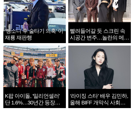
‘뺑소니 후 술타기 의혹’ 이
빨려들어갈 듯 스크린 속
재룡 재판행
시공간 변주…놀란의 메시
지는 ‘전쟁 속죄’
K팝 아이돌, '밀리언셀러'
‘라이징 스타’ 배우 김민하,
단 1.6%…30년간 등장
올해 BIFF 개막식 사회자
1182개팀 전수조사
확정