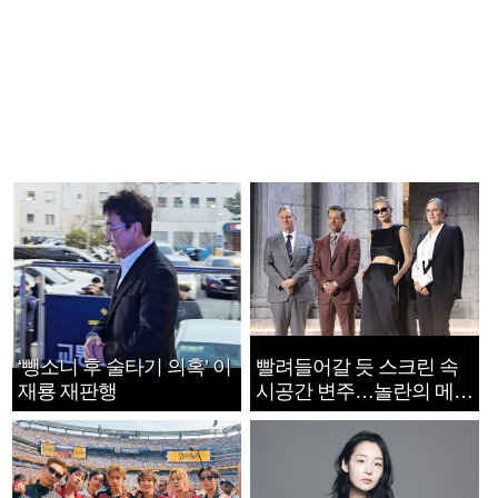
‘뺑소니 후 술타기 의혹’ 이
빨려들어갈 듯 스크린 속
재룡 재판행
시공간 변주…놀란의 메시
지는 ‘전쟁 속죄’