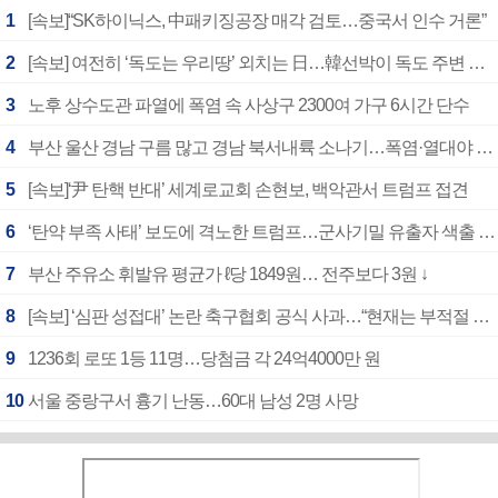
1
[속보]“SK하이닉스, 中패키징공장 매각 검토…중국서 인수 거론”
2
[속보] 여전히 ‘독도는 우리땅’ 외치는 日…韓선박이 독도 주변 해양조사 활동하자 반발
3
노후 상수도관 파열에 폭염 속 사상구 2300여 가구 6시간 단수
4
부산 울산 경남 구름 많고 경남 북서내륙 소나기…폭염·열대야 계속
5
[속보]‘尹 탄핵 반대’ 세계로교회 손현보, 백악관서 트럼프 접견
6
‘탄약 부족 사태’ 보도에 격노한 트럼프…군사기밀 유출자 색출 지시
7
부산 주유소 휘발유 평균가 ℓ당 1849원… 전주보다 3원 ↓
8
[속보] ‘심판 성접대’ 논란 축구협회 공식 사과…“현재는 부적절 행위 없어”
9
1236회 로또 1등 11명…당첨금 각 24억4000만 원
10
서울 중랑구서 흉기 난동…60대 남성 2명 사망