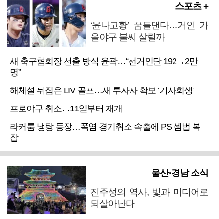
스포츠 +
‘윤나고황’ 꿈틀댄다…거인 가
을야구 불씨 살릴까
새 축구협회장 선출 방식 윤곽…“선거인단 192→2만
명”
해체설 뒤집은 LIV 골프…새 투자자 확보 ‘기사회생’
프로야구 취소…11일부터 재개
라커룸 냉탕 등장…폭염 경기취소 속출에 PS 셈법 복
잡
울산·경남 소식
진주성의 역사, 빛과 미디어로
되살아난다