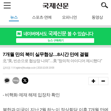
뉴스
스포츠·연예
오피니언
동영상
7개월 만의 북미 실무협상…8시간 만에 결렬
北 “美, 빈손으로 협상장 나와”…美 “창의적 아이디어 제시했다”
김태경 기자 tgkim@kookje.co.kr | 2019.10.06 19:58
- 비핵화·제재 해제 입장차 확인
북한과 미국이 지난 2월 하노이 정상회담 이후 7개월 만에