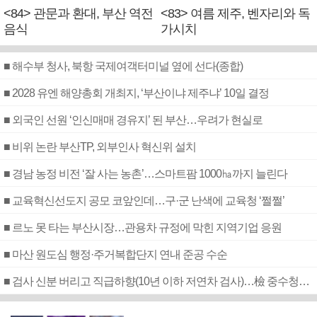
<84> 관문과 환대, 부산 역전
<83> 여름 제주, 벤자리와 독
음식
가시치
■ 해수부 청사, 북항 국제여객터미널 옆에 선다(종합)
■ 2028 유엔 해양총회 개최지, ‘부산이냐 제주냐’ 10일 결정
■ 외국인 선원 ‘인신매매 경유지’ 된 부산…우려가 현실로
■ 비위 논란 부산TP, 외부인사 혁신위 설치
■ 경남 농정 비전 ‘잘 사는 농촌’…스마트팜 1000㏊까지 늘린다
■ 교육혁신선도지 공모 코앞인데…구·군 난색에 교육청 ‘쩔쩔’
■ 르노 못 타는 부산시장…관용차 규정에 막힌 지역기업 응원
■ 마산 원도심 행정·주거복합단지 연내 준공 수순
■ 검사 신분 버리고 직급하향(10년 이하 저연차 검사)…檢 중수청행 기피