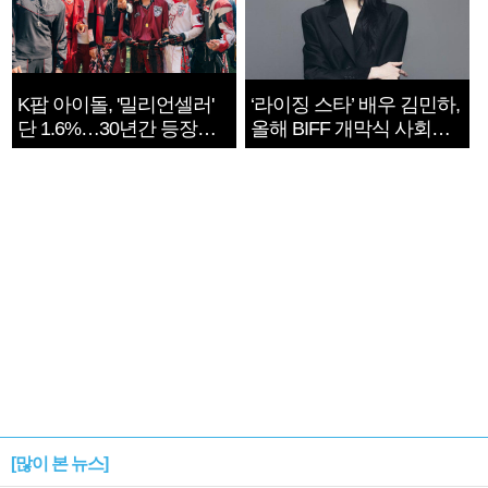
K팝 아이돌, '밀리언셀러'
‘라이징 스타’ 배우 김민하,
단 1.6%…30년간 등장
올해 BIFF 개막식 사회자
1182개팀 전수조사
확정
[많이 본 뉴스]