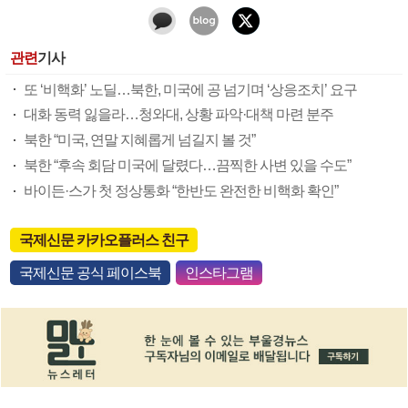
관련
기사
또 ‘비핵화’ 노딜…북한, 미국에 공 넘기며 ‘상응조치’ 요구
대화 동력 잃을라…청와대, 상황 파악·대책 마련 분주
북한 “미국, 연말 지혜롭게 넘길지 볼 것”
북한 “후속 회담 미국에 달렸다…끔찍한 사변 있을 수도”
바이든·스가 첫 정상통화 “한반도 완전한 비핵화 확인”
국제신문 카카오플러스 친구
국제신문 공식 페이스북
인스타그램