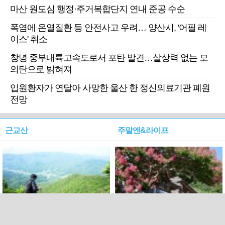
마산 원도심 행정·주거복합단지 연내 준공 수순
폭염에 온열질환 등 안전사고 우려… 양산시, '어필 레
이스' 취소
창녕 중부내륙고속도로서 포탄 발견…살상력 없는 모
의탄으로 밝혀져
입원환자가 연달아 사망한 울산 한 정신의료기관 폐원
전망
근교산
주말엔&라이프