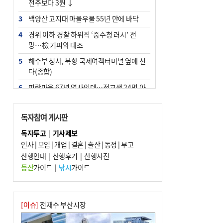
전주보다 3원 ↓
3
백양산 고지대 마을우물 55년 만에 바닥
4
경위 이하 경찰 하위직 ‘중수청 러시’ 전
망…檢 기피와 대조
5
해수부 청사, 북항 국제여객터미널 옆에 선
다(종합)
6
피란마을 67년 역사인데…전교생 24명 아
미초 통폐합 기로
7
부울경 주말부터 비소식…‘극한 폭염’ 한풀
독자참여 게시판
꺾일 듯
독자투고
|
기사제보
8
“낙동강권 삼락·을숙도·다대포 연결해 서
인사
|
모임
|
개업
|
결혼
|
출산
|
동정
|
부고
부산 관광 키우자”
산행안내
|
산행후기
|
산행사진
9
오늘의 날씨- 2026년 8월 7일
등산
가이드
|
낚시
가이드
10
외국인 선원 ‘인신매매 경유지’ 된 부산…
우려가 현실로
[이슈]
전재수 부산시장