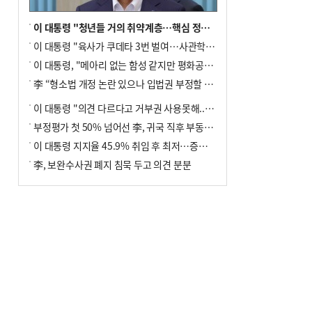
이 대통령 "청년들 거의 취약계층…핵심 정책 재편""
이 대통령 "육사가 쿠데타 3번 벌여…사관학교 통합 신속히 추진"
이 대통령, "메아리 없는 함성 같지만 평화공존책 계속해야"
李 “형소법 개정 논란 있으나 입법권 부정할 만큼은 아냐”(종합)
이 대통령 "의견 다르다고 거부권 사용못해.. 입법권 부정할 상황이라 보기 어려워"
부정평가 첫 50% 넘어선 李, 귀국 직후 부동산·증시 점검(종합)
이 대통령 지지율 45.9% 취임 후 최저…증시 폭락·연임 개헌 논란 영향
李, 보완수사권 폐지 침묵 두고 의견 분분