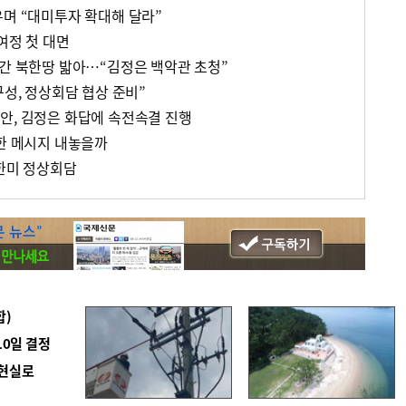
우며 “대미투자 확대해 달라”
여정 첫 대면
분간 북한땅 밟아…“김정은 백악관 초청”
구성, 정상회담 협상 준비”
안, 김정은 화답에 속전속결 진행
향한 메시지 내놓을까
 한미 정상회담
합)
10일 결정
 현실로