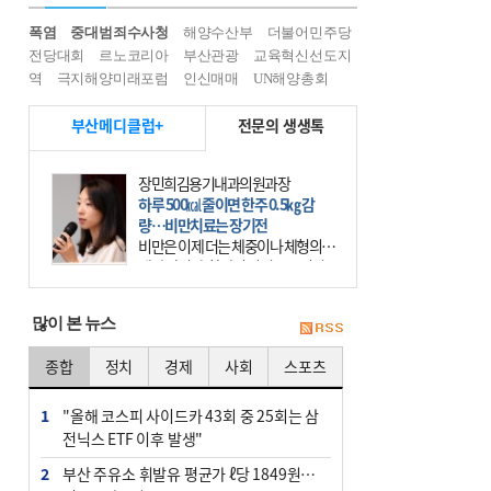
폭염
중대범죄수사청
해양수산부
더불어민주당
전당대회
르노코리아
부산관광
교육혁신선도지
역
극지해양미래포럼
인신매매
UN해양총회
부산메디클럽+
전문의 생생톡
장민희김용기내과의원과장
하루 500㎉ 줄이면 한주 0.5㎏ 감
량…비만치료는 장기전
비만은 이제 더는 체중이나 체형의 문
제가 아니다. 하나의 질병으로 인지
하고 치료와 관리를 해야 한다. 세계
보건기구(WHO)는 이미 1994년 비만
많이 본 뉴스
을 인류의 중요한
종합
정치
경제
사회
스포츠
1
"올해 코스피 사이드카 43회 중 25회는 삼
전닉스 ETF 이후 발생"
2
부산 주유소 휘발유 평균가 ℓ당 1849원…