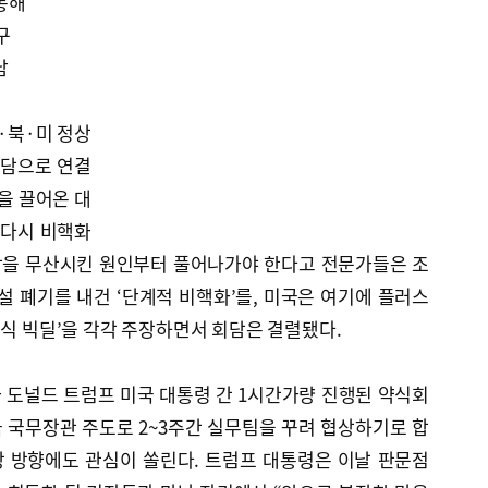
통해
구
남
·북·미 정상
회담으로 연결
을 끌어온 대
 다시 비핵화
담을 무산시킨 원인부터 풀어나가야 한다고 전문가들은 조
설 폐기를 내건 ‘단계적 비핵화’를, 미국은 여기에 플러스
결식 빅딜’을 각각 주장하면서 회담은 결렬됐다.
 도널드 트럼프 미국 대통령 간 1시간가량 진행된 약식회
 국무장관 주도로 2~3주간 실무팀을 꾸려 협상하기로 합
 방향에도 관심이 쏠린다. 트럼프 대통령은 이날 판문점