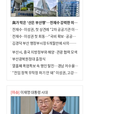
與가 막은 ‘산은 부산행’…전재수 강력한 의지 표명 없인 공염불
전재수·이성권, 첫 상견례 “2차 공공기관 이전 초당 협력”(종합)
전재수·이성권 첫 회동…“국비 확보·공공기관 이전 협력”
김경덕 부산 행정부시장 6개월만에 사의…후임 인선 촉각
부산시, 중국 지방정부와 해양·관광 협력 모색
부산광복원정대 출정식
열흘째 폭염특보 속 행인 탈진…경남 저수율 평년의 절반
“전임 정책 무작정 파기 안 돼” 이성권, 고강도 ‘전재수 견제’ 예고
[이슈]
이재명 대통령 시대