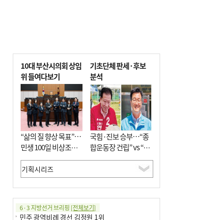
10대 부산시의회 상임
기초단체 판세·후보
위 들여다보기
분석
“삶의 질 향상 목표”…
국힘·진보 승부…“종
민생 100일 비상조치
합운동장 건립” vs “출
면밀 심사
근 공공버스 도입”
6·3 지방선거 브리핑
[전체보기]
민주 광역비례 경선 김정원 1위