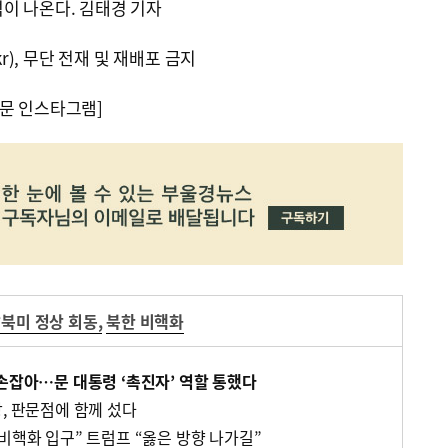
이 나온다. 김태경 기자
kr), 무단 전재 및 재배포 금지
문 인스타그램]
북미 정상 회동
,
북한 비핵화
 손잡아…문 대통령 ‘촉진자’ 역할 통했다
, 판문점에 함께 섰다
비핵화 입구” 트럼프 “옳은 방향 나가길”