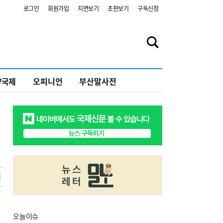
2
로그인
회원가입
지면보기
초판보기
구독신청
V국제
오피니언
부산말사전
오늘
이슈