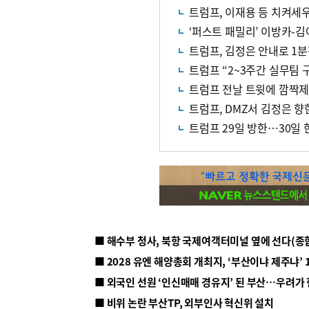
트럼프, 이재용 등 치켜세
‘퍼스트 패밀리’ 이방카-김
트럼프, 김정은 안내로 1
트럼프 “2~3주간 실무팀 
트럼프 전날 트윗에 깜짝제
트럼프, DMZ서 김정은 
트럼프 29일 방한…30일
■ 해수부 청사, 북항 국제여객터미널 옆에 선다(종
■ 2028 유엔 해양총회 개최지, ‘부산이냐 제주냐’ 
■ 외국인 선원 ‘인신매매 경유지’ 된 부산…우려가
■ 비위 논란 부산TP, 외부인사 혁신위 설치