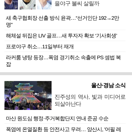
을야구 불씨 살릴까
새 축구협회장 선출 방식 윤곽…“선거인단 192→2만
명”
해체설 뒤집은 LIV 골프…새 투자자 확보 ‘기사회생’
프로야구 취소…11일부터 재개
라커룸 냉탕 등장…폭염 경기취소 속출에 PS 셈법 복
잡
울산·경남 소식
진주성의 역사, 빛과 미디어로
되살아난다
마산 원도심 행정·주거복합단지 연내 준공 수순
폭염에 온열질환 등 안전사고 우려… 양산시, '어필 레