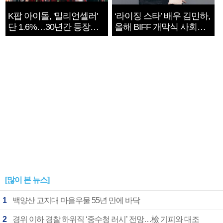
K팝 아이돌, '밀리언셀러'
‘라이징 스타’ 배우 김민하,
단 1.6%…30년간 등장
올해 BIFF 개막식 사회자
1182개팀 전수조사
확정
[많이 본 뉴스]
1
백양산 고지대 마을우물 55년 만에 바닥
2
경위 이하 경찰 하위직 ‘중수청 러시’ 전망…檢 기피와 대조