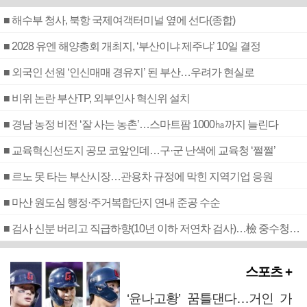
■ 해수부 청사, 북항 국제여객터미널 옆에 선다(종합)
■ 2028 유엔 해양총회 개최지, ‘부산이냐 제주냐’ 10일 결정
■ 외국인 선원 ‘인신매매 경유지’ 된 부산…우려가 현실로
■ 비위 논란 부산TP, 외부인사 혁신위 설치
■ 경남 농정 비전 ‘잘 사는 농촌’…스마트팜 1000㏊까지 늘린다
■ 교육혁신선도지 공모 코앞인데…구·군 난색에 교육청 ‘쩔쩔’
■ 르노 못 타는 부산시장…관용차 규정에 막힌 지역기업 응원
■ 마산 원도심 행정·주거복합단지 연내 준공 수순
■ 검사 신분 버리고 직급하향(10년 이하 저연차 검사)…檢 중수청행 기피
스포츠 +
‘윤나고황’ 꿈틀댄다…거인 가