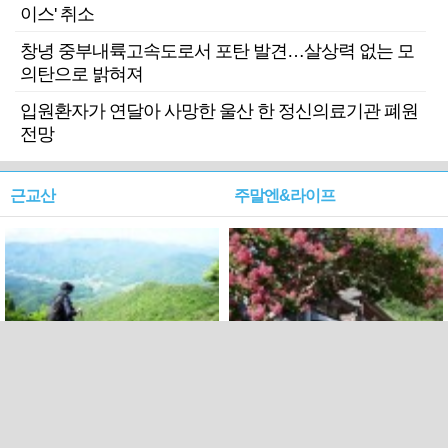
이스' 취소
창녕 중부내륙고속도로서 포탄 발견…살상력 없는 모
의탄으로 밝혀져
입원환자가 연달아 사망한 울산 한 정신의료기관 폐원
전망
근교산
주말엔&라이프
근교산&그너머…상주·문경
폭염보다 더 뜨거워라…100
청화산~시루봉
일을 붉게 불태울 ‘선비정신’
피었네