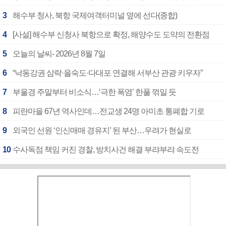
3
해수부 청사, 북항 국제여객터미널 옆에 선다(종합)
4
[사설] 해수부 신청사 북항으로 확정, 해양수도 도약의 전환점
5
오늘의 날씨- 2026년 8월 7일
6
“낙동강권 삼락·을숙도·다대포 연결해 서부산 관광 키우자”
7
부울경 주말부터 비소식…‘극한 폭염’ 한풀 꺾일 듯
8
피란마을 67년 역사인데…전교생 24명 아미초 통폐합 기로
9
외국인 선원 ‘인신매매 경유지’ 된 부산…우려가 현실로
10
수사독점 책임 커진 경찰, 방치사건 해결 부랴부랴 속도전