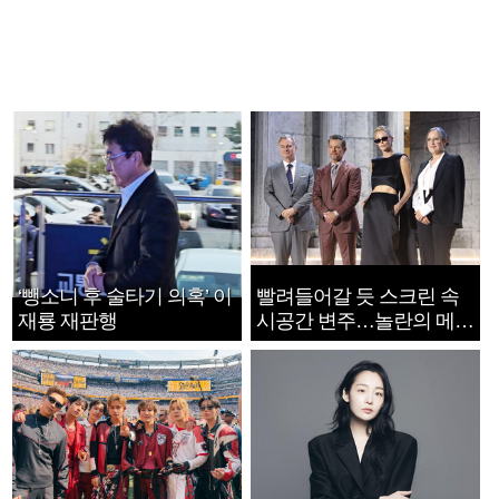
‘뺑소니 후 술타기 의혹’ 이
빨려들어갈 듯 스크린 속
재룡 재판행
시공간 변주…놀란의 메시
지는 ‘전쟁 속죄’