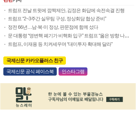
트럼프 전날 트윗에 깜짝제안, 김정은 화답에 속전속결 진행
트럼프 “2~3주간 실무팀 구성, 정상회담 협상 준비”
정전 66년…남·북·미 정상, 판문점에 함께 섰다
문 대통령 “영변핵 폐기가 비핵화 입구” 트럼프 “옳은 방향 나가길”
트럼프, 이재용 등 치켜세우며 “대미투자 확대해 달라”
국제신문 카카오플러스 친구
국제신문 공식 페이스북
인스타그램