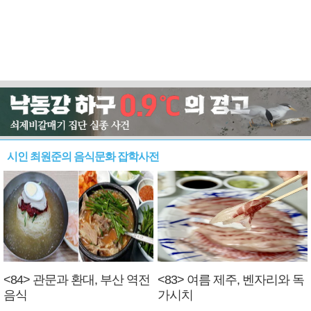
시인 최원준의 음식문화 잡학사전
<84> 관문과 환대, 부산 역전
<83> 여름 제주, 벤자리와 독
음식
가시치