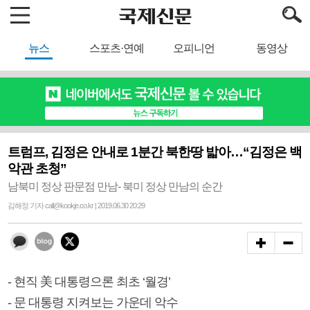
뉴스
스포츠·연예
오피니언
동영상
트럼프, 김정은 안내로 1분간 북한땅 밟아…“김정은 백
악관 초청”
남북미 정상 판문점 만남- 북미 정상 만남의 순간
김해정 기자 call@kookje.co.kr | 2019.06.30 20:29
- 현직 美 대통령으론 최초 ‘월경’
- 문 대통령 지켜보는 가운데 악수