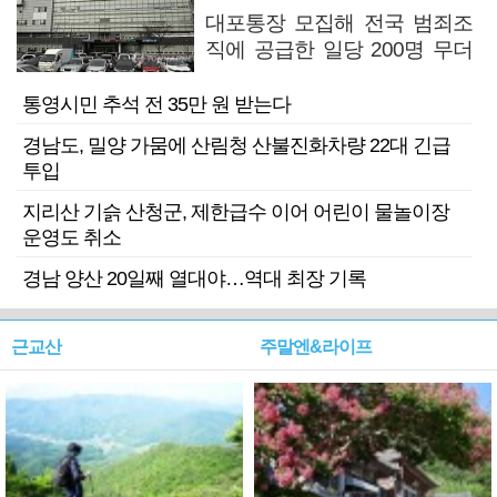
대포통장 모집해 전국 범죄조
직에 공급한 일당 200명 무더
기 검거
통영시민 추석 전 35만 원 받는다
경남도, 밀양 가뭄에 산림청 산불진화차량 22대 긴급
투입
지리산 기슭 산청군, 제한급수 이어 어린이 물놀이장
운영도 취소
경남 양산 20일째 열대야…역대 최장 기록
근교산
주말엔&라이프