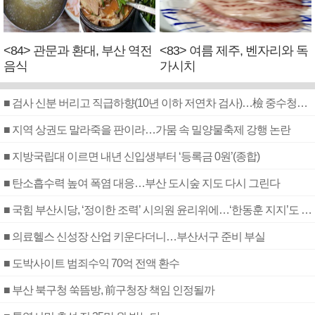
<84> 관문과 환대, 부산 역전
<83> 여름 제주, 벤자리와 독
음식
가시치
■ 검사 신분 버리고 직급하향(10년 이하 저연차 검사)…檢 중수청행 기피
■ 지역 상권도 말라죽을 판이라…가뭄 속 밀양물축제 강행 논란
■ 지방국립대 이르면 내년 신입생부터 ‘등록금 0원’(종합)
■ 탄소흡수력 높여 폭염 대응…부산 도시숲 지도 다시 그린다
■ 국힘 부산시당, ‘정이한 조력’ 시의원 윤리위에…‘한동훈 지지’도 신고접수
■ 의료헬스 신성장 산업 키운다더니…부산서구 준비 부실
■ 도박사이트 범죄수익 70억 전액 환수
■ 부산 북구청 쑥뜸방, 前구청장 책임 인정될까