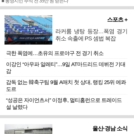
■ 통영시민 추석 전 35만 원 받는다
스포츠 +
라커룸 냉탕 등장…폭염 경기
취소 속출에 PS 셈법 복잡
극한 폭염에…초유의 프로야구 전 경기 취소
이강인 “아우파 알레티”…9일 AT마드리드 데뷔전 기대
감
감독 없는 韓축구팀 9월 A매치 첫 상대, 랭킹 25위 에콰
도르
“성공은 자이언츠서” 이정후, 멀티홈런으로 트레이드
설 날렸다
울산·경남 소식