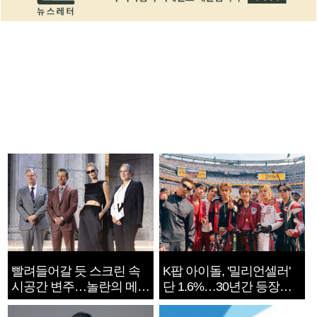
빨려들어갈 듯 스크린 속
K팝 아이돌, '밀리언셀러'
시공간 변주…놀란의 메시
단 1.6%…30년간 등장
지는 ‘전쟁 속죄’
1182개팀 전수조사