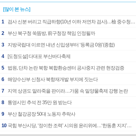
[많이 본 뉴스]
1
검사 신분 버리고 직급하향(10년 이하 저연차 검사)…檢 중수청행 기피
2
부산 북구청 쑥뜸방, 前구청장 책임 인정될까
3
지방국립대 이르면 내년 신입생부터 ‘등록금 0원’(종합)
4
[도청도설] 다대포 부산바다축제
5
법원, 단차 논란 북항 복합환승센터 공사중지 관련 현장검증
6
해양수산부 신청사 북항재개발 부지에 짓는다
7
지역 상권도 말라죽을 판이라…가뭄 속 밀양물축제 강행 논란
8
통영시민 추석 전 35만 원 받는다
9
부산 철강공장 50대 노동자 추락사
10
국힘 부산시당, ‘정이한 조력’ 시의원 윤리위에…‘한동훈 지지’도 신고접수