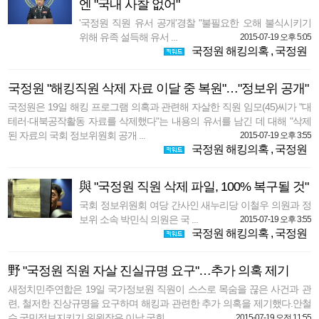
엔 "국내 사찰 없어"
'국정원 직원 유서 공개'경찰 "불필요한 오해 불식시키기
위해 유족 설득해 유서 ...
2015-07-19 오후 5:05
국정원 해킹의혹
,
국정원
국정원 "해킹직원 삭제 자료 이달 중 복원"…"정보위 공개"
국정원은 19일 해킹 프로그램 의혹과 관련해 자살한 직원 임모(45)씨가 "대
테러·대북공작활동 자료를 삭제했다"는 내용의 유서를 남긴 데 대해 "삭제
된 자료의 국회 정보위원회 공개 ...
2015-07-19 오후 3:55
국정원 해킹의혹
,
국정원
與 "국정원 직원 삭제 파일, 100% 복구될 것"
국회 정보위원회 여당 간사인 새누리당 이철우 의원과 정
보위 소속 박민식 의원은 국 ...
2015-07-19 오후 3:55
국정원 해킹의혹
,
국정원
野 "국정원 직원 자살 진실규명 요구"…추가 의혹 제기
새정치민주연합은 19일 국가정보원 직원이 스스로 목숨을 끊은 사건과 관
련, 철저한 진상규명을 요구하며 해킹과 관련한 추가 의혹을 제기했다.안철
수 국민정보지키기 위원장은 이날 국회 ...
2015-07-19 오전 11:55