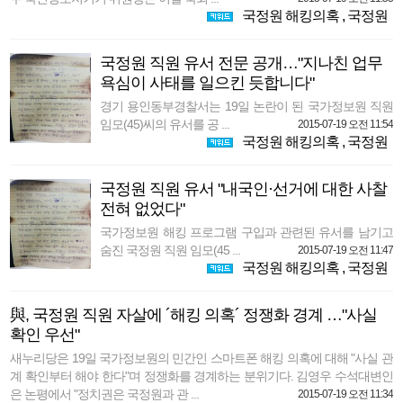
국정원 해킹의혹
,
국정원
국정원 직원 유서 전문 공개…"지나친 업무
욕심이 사태를 일으킨 듯합니다"
경기 용인동부경찰서는 19일 논란이 된 국가정보원 직원
임모(45)씨의 유서를 공 ...
2015-07-19 오전 11:54
국정원 해킹의혹
,
국정원
국정원 직원 유서 "내국인·선거에 대한 사찰
전혀 없었다"
국가정보원 해킹 프로그램 구입과 관련된 유서를 남기고
숨진 국정원 직원 임모(45 ...
2015-07-19 오전 11:47
국정원 해킹의혹
,
국정원
與, 국정원 직원 자살에 ´해킹 의혹´ 정쟁화 경계 …"사실
확인 우선"
새누리당은 19일 국가정보원의 민간인 스마트폰 해킹 의혹에 대해 "사실 관
계 확인부터 해야 한다"며 정쟁화를 경계하는 분위기다. 김영우 수석대변인
은 논평에서 "정치권은 국정원과 관 ...
2015-07-19 오전 11:34