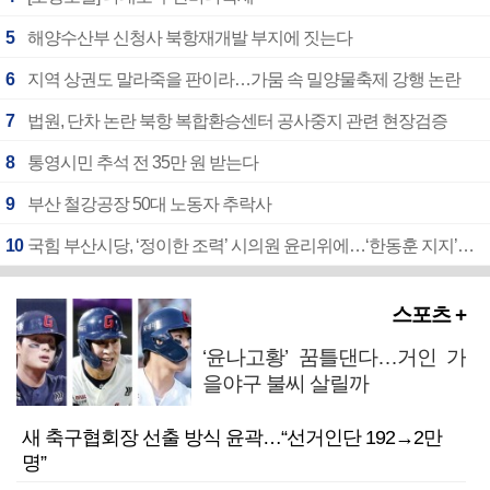
5
해양수산부 신청사 북항재개발 부지에 짓는다
6
지역 상권도 말라죽을 판이라…가뭄 속 밀양물축제 강행 논란
7
법원, 단차 논란 북항 복합환승센터 공사중지 관련 현장검증
8
통영시민 추석 전 35만 원 받는다
9
부산 철강공장 50대 노동자 추락사
10
국힘 부산시당, ‘정이한 조력’ 시의원 윤리위에…‘한동훈 지지’도 신고접수
스포츠 +
‘윤나고황’ 꿈틀댄다…거인 가
을야구 불씨 살릴까
새 축구협회장 선출 방식 윤곽…“선거인단 192→2만
명”