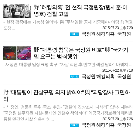
野 ´해킹의혹´ 전·현직 국정원장(원세훈·이
병호) 검찰 고발
- 현장 검증에는 가능성 열어놔- 與 "무책임한 공세 자중해야- 야당 前정권
도청 ...
2015-07-23 오후 7:20
국정원 해킹의혹
,
국정원
野 "대통령 침묵은 국정원 비호" 與 "국가기
밀 요구는 범죄행위"
- 새정연, 대통령 입장 표명 촉구- "자살 직원 車 번호판 색깔 달라"- 바꿔치 ...
2015-07-22 오후 7:18
국정원 해킹의혹
,
국정원
野 "대통령이 진상규명 의지 밝혀야" 與 "괴담장사 그만하
라"
- 새정연, 청문회·특위·국조 추진- "검찰이 진상조사 나서라" 압박- 새누리
"국정원 실무직원 자살- 문재인·안철수 책임져야" 역공국가정보원의 해킹을
통한 민간인 사찰 의혹이 해 ...
2015-07-20 오후 7:26
국정원 해킹의혹
,
국정원