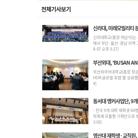
전체기사보기
신라대, 미래모빌리티 
신라대학교(총장 허남식)는
에서 부산·울산·경남 지역 고
8-07 오후 3:27]
부산외대, 'BUSAN A
부산외국어대학교(총장 장순흥
HOR 글로벌 포럼’를 성료했다고
4]
동서대 앵커사업단, 9개
- 전국 9개 대학 재학생 6
락축제 모듈형 기획안으로 빛난
3:03]
영산대 재학생·교직원, 