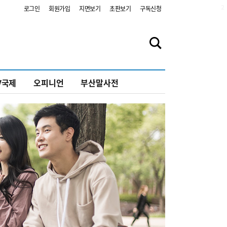
2
로그인
회원가입
지면보기
초판보기
구독신청
V국제
오피니언
부산말사전