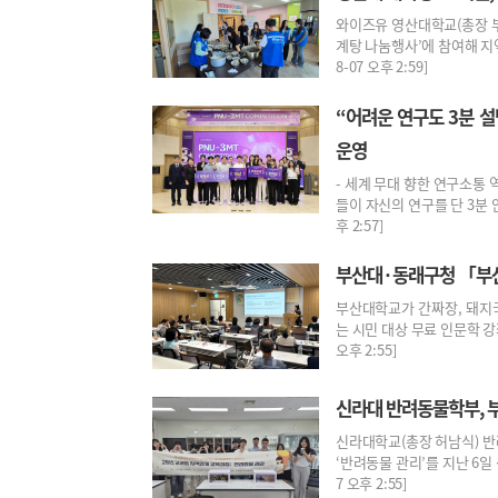
와이즈유 영산대학교(총장 부
계탕 나눔행사’에 참여해 지
8-07 오후 2:59]
“어려운 연구도 3분 
운영
- 세계 무대 향한 연구소통
들이 자신의 연구를 단 3분 안
후 2:57]
부산대·동래구청 「부산
부산대학교가 간짜장, 돼지국
는 시민 대상 무료 인문학 강
오후 2:55]
신라대 반려동물학부, 
신라대학교(총장 허남식) 
‘반려동물 관리’를 지난 6일
7 오후 2:55]