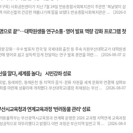
구욱) 사회공헌센터가 지난 7월 24일 반송종합사회복지관이 주관한 ‘복날맞이 삼
역 어르신들의 건강한 여름나기에 힘을 보탰다.반송종합사회복지관은 ... [2026-0
설명으로 끝”…대학원생들 연구소통·영어 발표 역량 강화 프로그램 첫
 역량 강화…우수 발표자 전국 및 국제대회 출전 등 후속 지원부산대학교가 대학원생
에 영어로 쉽고 설득력 있게 전달하는 연구 발표 경연을 마련 ... [2026-08-07 오
을 알다, 세계를 놀다」 시민강좌 성료
밥, 동래파전, 동래온천 등 지역의 음식·문화 자원을 세계 문화와 연결해 살펴보
좌를 마련해 성황리에 개최했다.부산대학교(총장 최재원)는 부산 ... [2026-08-07
부산시교육청과 연계교육과정 '반려동물 관리' 성료
반려동물학부는 부산광역시교육청과 연계해 운영한 2026 교과형 지역연계 교육과정
 성공적으로 마무리했다고 밝혔다.이번 과정은 부산지역 일반고 학 ... [2026-08-0