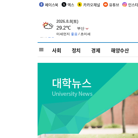
페이스북
엑스
카카오채널
유튜브
인스
사회
정치
경제
해양수산