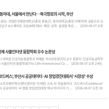
아대, 서울에서 만난다…북극항로의 시작, 부산
흥)는 국립한국해양대학교(총장 류동근), 동아대학교(총장 이해우)와 공동으로 오
강남구 씨스퀘어(C-SQUARE)에서 ‘해양·공학·글로벌 특성 ... [2026-08-07 오후
국제 사물인터넷 융합학회 우수 논문상
) 대학원 인공지능융합학과 최혜림 석사과정생(지도교수 컴퓨터·인공지능공학부
인터넷 융합학회(The 13th International Co ... [2026-08-07 오후 2:40]
‘코드버스’, 부산시 공공데이터·AI 창업경진대회서 ‘시장상’ 수상
프트웨어혁신센터(센터장 이석환) 소속 AI 학술동아리 ‘코드버스(CodeVerse)’
 공공데이터·AI 활용 창업경진대회’에서 아이디어 기 ... [2026-08-07 오전 10: