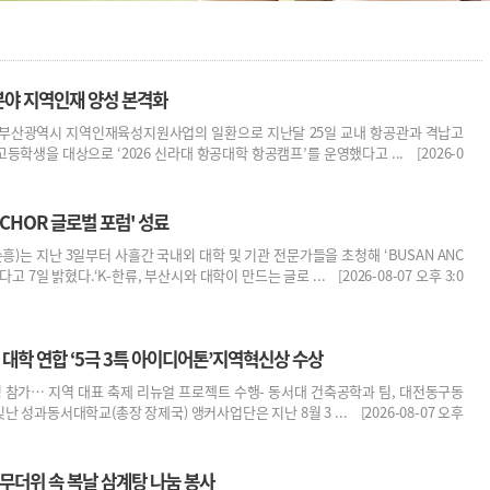
분야 지역인재 양성 본격화
 부산광역시 지역인재육성지원사업의 일환으로 지난달 25일 교내 항공관과 격납고
등학생을 대상으로 ‘2026 신라대 항공대학 항공캠프’를 운영했다고 ... [2026-0
NCHOR 글로벌 포럼' 성료
)는 지난 3일부터 사흘간 국내외 대학 및 기관 전문가들을 초청해 ‘BUSAN ANC
 7일 밝혔다.‘K-한류, 부산시와 대학이 만드는 글로 ... [2026-08-07 오후 3:0
 대학 연합 ‘5극 3특 아이디어톤’지역혁신상 수상
0명 참가… 지역 대표 축제 리뉴얼 프로젝트 수행- 동서대 건축공학과 팀, 대전동구동
 성과동서대학교(총장 장제국) 앵커사업단은 지난 8월 3 ... [2026-08-07 오후
무더위 속 복날 삼계탕 나눔 봉사