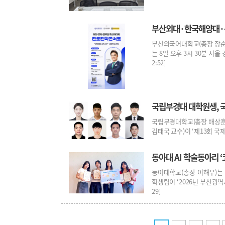
부산외대·한국해양대·동
부산외국어대학교(총장 장순
는 8일 오후 3시 30분 서울 
2:52]
국립부경대 대학원생, 
국립부경대학교(총장 배상훈
김태국 교수)이 ‘제13회 국제 사물
동아대 AI 학술동아리 
동아대학교(총장 이해우)는 소
학생팀이 ‘2026년 부산광역시
29]