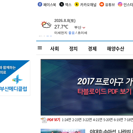
페이스북
엑스
카카오채널
유튜브
인스
사회
정치
경제
해양수산
PDF 보기
1-24면
2-23면
3-22면
4-21면
5-20면
6-19면
7-18
이대호·손아섭, 나란히 