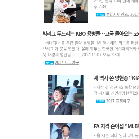
2+1년 총액 10억 원에 계
후 7:34]
,
롯데자이언츠
201
빅리그 두드리는 KBO 용병들…고국 돌아오는 코
- 버나디나 등 특급 활약 용병들- MLB나 해외 리그로 떠날
브리그’가 문을 열었다. 올해 화두는 한국인 메이저리거와 국
A) 18명의 명단을 ... [2017-11-07 오후 7:30]
2017 프로야구
새 역사 쓴 양현종 “KI
- 사상 첫 정규·KS 통합 
적 지지로 신인상양현종(29·K
2017 프로야구
FA 자격 손아섭 “ML
- 올 시즌 최다 안타 1위