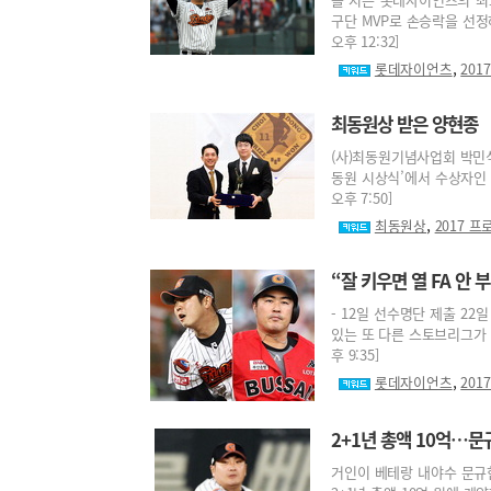
구단 MVP로 손승락을 선정해
오후 12:32]
,
롯데자이언츠
201
최동원상 받은 양현종
(사)최동원기념사업회 박민식
동원 시상식’에서 수상자인 K
오후 7:50]
,
최동원상
2017 
“잘 키우면 열 FA 안
- 12일 선수명단 제출 2
있는 또 다른 스토브리그가 열
후 9:35]
,
롯데자이언츠
201
2+1년 총액 10억…
거인이 베테랑 내야수 문규현