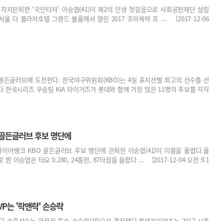
도 차지은퇴한 ‘국민타자’ 이승엽(41)이 제2의 인생 첫걸음으로 사회공헌재단 설립
울 더 플라자호텔 그랜드 볼룸에서 열린 2017 조아제약 프 ... [2017-12-06
골든글러브에 도전한다. 한국야구위원회(KBO)는 4일 포지션별 최고의 선수를 선
했다.한국시리즈 우승팀 KIA 타이거즈가 롯데와 함께 가장 많은 11명의 후보를 각각
 골든글러브 후보 명단에
7 타이어뱅크 KBO 골든글러브 후보 명단에 은퇴한 이승엽(41)이 이름을 올렸다.올
이승엽은 타요 0.280, 24홈런, 87타점을 올렸다 ... [2017-12-04 오전 9:1
VP는 '락앤락' 손승락
 수훈선수는 마무리 투수 손승락(35)으로 결정됐다.롯데자이언츠는 2017 시즌