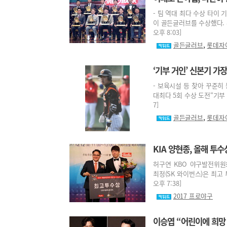
- 팀 역대 최다 수상 타이
이 골든글러브를 수상했다. 두
오후 8:03]
,
골든글러브
롯데자
‘기부 거인’ 신본기 가
- 보육시설 등 찾아 꾸준히 
대최다 5회 수상 도전“기부 액
7]
,
골든글러브
롯데자
KIA 양현종, 올해 투
허구연 KBO 야구발전위원회
최정(SK 와이번스)은 최고 
오후 7:38]
2017 프로야구
이승엽 “어린이에 희망