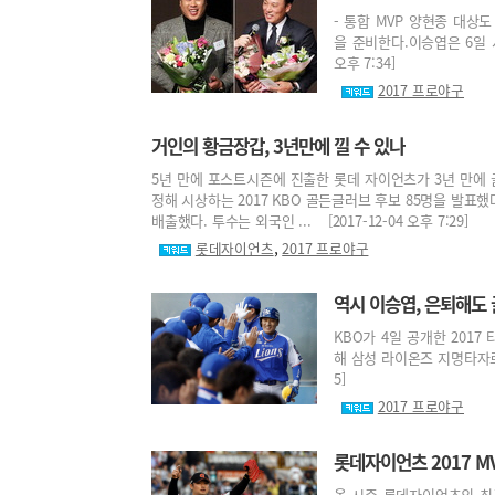
- 통합 MVP 양현종 대상
을 준비한다.이승엽은 6일 서
오후 7:34]
2017 프로야구
거인의 황금장갑, 3년만에 낄 수 있나
5년 만에 포스트시즌에 진출한 롯데 자이언츠가 3년 만에 
정해 시상하는 2017 KBO 골든글러브 후보 85명을 발표
배출했다. 투수는 외국인 ... [2017-12-04 오후 7:29]
,
롯데자이언츠
2017 프로야구
역시 이승엽, 은퇴해도
KBO가 4일 공개한 201
해 삼성 라이온즈 지명타자로 뛴 
5]
2017 프로야구
롯데자이언츠 2017 M
올 시즌 롯데자이언츠의 최고