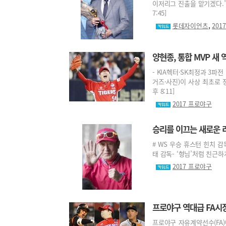
이저리그 진출을 맡기겠다.”부산
7:45]
,
롯데자이언츠
201
양현종, 통합 MVP 새 
- KIA헥터·SK최정과 3파
거즈·사진)이 사상 최초로 정
후 8:11]
2017 프로야구
승리를 이끄는 새로운 
# WS 우승 휴스턴 힌치 감
태 감독- ‘형님’처럼 친근하게
2017 프로야구
프로야구 역대급 FA시
프로야구 자유계약선수(FA)