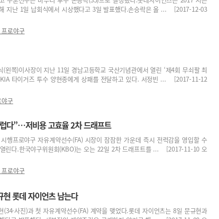
 지난 1일 납회식에서 시상했다고 3일 발표했다.손승락은 올 ... [2017-12-03
7 프로야구
(왼쪽)이사장이 지난 11일 경남고등학교 국산기념관에서 열린 ‘제4회 무쇠팔 최
IA 타이거즈 투수 양현종에게 상패를 전달하고 있다. 서정빈 ... [2017-11-12
프로야구
 부럽다”…저비용 고효율 2차 드래프트
2일 시행프로야구 자유계약선수(FA) 시장이 잠잠한 가운데 즉시 전력감을 영입할 수
린다.한국야구위원회(KBO)는 오는 22일 2차 드래프트를 ... [2017-11-10 오
7 프로야구
문규현 롯데 자이언츠 남는다
(34·사진)과 첫 자유계약선수(FA) 계약을 맺었다.롯데 자이언츠는 8일 문규현과