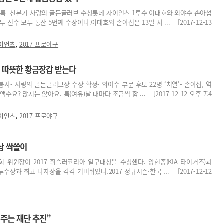
 기록- 신본기 사랑의 골든글러브 수상롯데 자이언츠 1루수 이대호와 외야수 손아섭
 선수 모두 통산 5번째 수상이다.이대호와 손아섭은 13일 서 ... [2017-12-13
,
이언츠
2017 프로야구
장 따뜻한 황금장갑 받는다
봉사- 사랑의 골든글러브상 수상 확정- 외야수 부문 후보 22명 ‘치열’- 손아섭, 역
수요? 많지는 않아요. 틈(여유)날 때마다 조금씩 합 ... [2017-12-12 오후 7:4
,
이언츠
2017 프로야구
수상 싹쓸이
 위원장이 2017 휘슬러코리아 일구대상을 수상했다. 양현종(KIA 타이거즈)과
투수상과 최고 타자상을 각각 거머쥐었다.2017 정규시즌·한국 ... [2017-12-12
 주는 재단 추진”