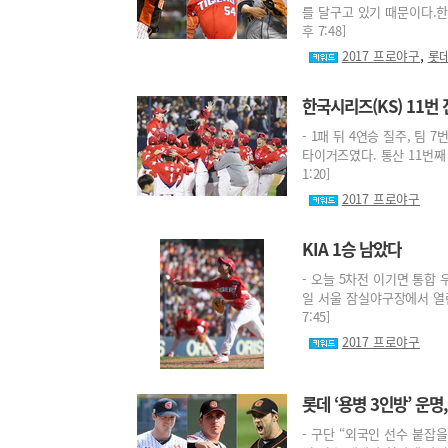
를 달구고 있기 때문이다.한국야
후 7:48]
,
2017 프로야구
롯
한국시리즈(KS) 11번
- 1패 뒤 4연승 질주, 팀
타이거즈였다. 통산 11번째 
1:20]
2017 프로야구
KIA 1승 남았다
- 오늘 5차전 이기면 통합 
일 서울 잠실야구장에서 열린 
7:45]
2017 프로야구
롯데 ‘용병 3인방’ 운명
- 구단 “외국인 선수 붙잡