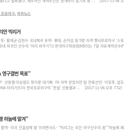
약했다고 발표했다. 세부적인 계약조건은 공개하지 않기로 했 ... [2017-11-08 오
,
7 프로야구
까까뉴스
리안 빅리거
 듯- 황재균·김현수 국내복귀 유력- 롯데, 손아섭 등 5명 자격 행사프로야구 ‘스토
내 외국인 선수의 ‘자리 바꾸기’다.한국야구위원회(KBO)는 7일 자유계약선수(F
A 영구결번 목표”
MVP- 선동열·이승엽도 못이룬 대기록- FA 자격 얻었지만 팀 잔류선언- 이정후, 압도
IA 타이거즈)이 한국프로야구의 ‘전설’ 선동열과 ... [2017-11-06 오후 7:52]
B행 하늘에 맡겨”
 등 활약- 미국 진출설에 말 아끼면서도- “빅리그는 모든 야구선수의 꿈”“하늘에 메