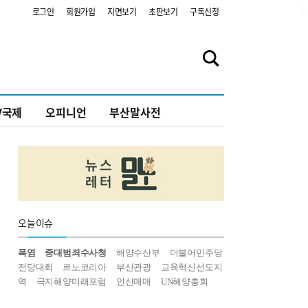
2
로그인
회원가입
지면보기
초판보기
구독신청
V국제
오피니언
부산말사전
오늘
이슈
폭염
중대범죄수사청
해양수산부
더불어민주당
전당대회
르노코리아
부산관광
교육혁신선도지
역
극지해양미래포럼
인신매매
UN해양총회