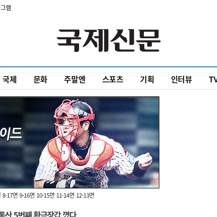
타그램
국제
문화
주말엔
스포츠
기획
인터뷰
T
면
8-17면
9-16면
10-15면
11-14면
12-13면
통산 5번째 황금장갑 꼈다