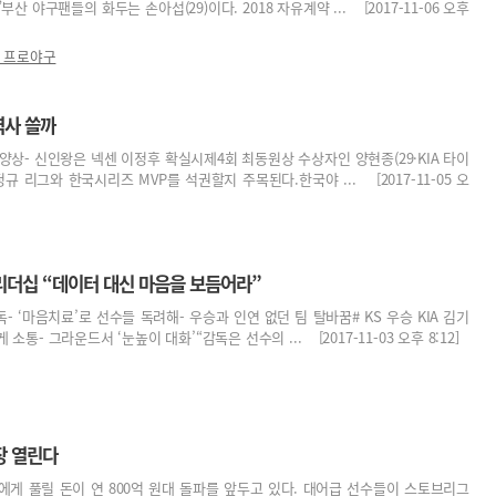
 야구팬들의 화두는 손아섭(29)이다. 2018 자유계약 ... [2017-11-06 오후
7 프로야구
역사 쓸까
전 양상- 신인왕은 넥센 이정후 확실시제4회 최동원상 수상자인 양현종(29·KIA 타이
규 리그와 한국시리즈 MVP를 석권할지 주목된다.한국야 ... [2017-11-05 오
리더십 “데이터 대신 마음을 보듬어라”
독- ‘마음치료’로 선수들 독려해- 우승과 인연 없던 팀 탈바꿈# KS 우승 KIA 김기
 소통- 그라운드서 ‘눈높이 대화’“감독은 선수의 ... [2017-11-03 오후 8:12]
장 열린다
에게 풀릴 돈이 연 800억 원대 돌파를 앞두고 있다. 대어급 선수들이 스토브리그