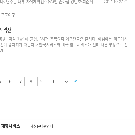
. 변수는 내부 자유계약선수(FA)인 손아섭·강민호·최준석 ... [2017-10-27 오
7 프로야구
 타격전
 공방- 각각 1승1패 균형, 3차전 주목요즘 야구팬들은 즐겁다. 아침에는 미국에서
수전이 펼쳐지기 때문이다.한국시리즈와 미국 월드시리즈가 전혀 다른 양상으로 진
2]
>
5
6
7
8
9
10
>>
제휴서비스
국제신문대관안내