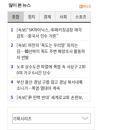
많이 본 뉴스
종합
정치
경제
사회
스포츠
1
[속보]“SK하이닉스, 中패키징공장 매각
검토…중국서 인수 거론”
2
[속보] 여전히 ‘독도는 우리땅’ 외치는
日…韓선박이 독도 주변 해양조사 활동하
자 반발
3
노후 상수도관 파열에 폭염 속 사상구 230
0여 가구 6시간 단수
4
부산 울산 경남 구름 많고 경남 북서내륙
소나기…폭염·열대야 계속
5
[속보]‘尹 탄핵 반대’ 세계로교회 손현보,
백악관서 트럼프 접견
6
‘탄약 부족 사태’ 보도에 격노한 트럼프…
군사기밀 유출자 색출 지시
7
부산 주유소 휘발유 평균가 ℓ당 1849원…