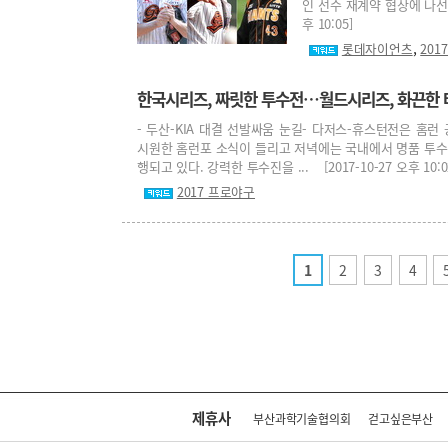
인 선수 재계약 협상에 나선다
후 10:05]
,
롯데자이언츠
201
한국시리즈, 짜릿한 투수전…월드시리즈, 화끈한
- 두산-KIA 대결 선발싸움 눈길- 다저스-휴스턴전은 홈런
시원한 홈런포 소식이 들리고 저녁에는 국내에서 명품 투
행되고 있다. 강력한 투수진을 ... [2017-10-27 오후 10:0
2017 프로야구
1
2
3
4
제휴사
부산과학기술협의회
걷고싶은부산