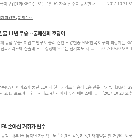
구위원회(KBO)는 오는 4일 FA 자격 선수를 공시한다. ... [2017-10-31 오
,
데자이언츠
까까뉴스
 진출 11번 우승…불패신화 호랑이
 7번째 통합 우승- 이범호 만루포 승리 견인… 양현종 MVP한국 야구의 최강자는 KIA
한국시리즈에 진출해 모두 정상에 오르는 진기록도 세 ... [2017-10-30 오후 1
우승KIA 타이거즈가 통산 11번째 한국시리즈 우승에 1승 만을 남겨뒀다.KIA는 29
2017 프로야구 한국시리즈 4차전에서 두산 베어스에 ... [2017-10-29 오후
, FA 손아섭 거취가 변수
을 방침- 내부 FA 놓치면 차선책 고려”조원우 감독과 3년 재계약을 한 거인이 외국