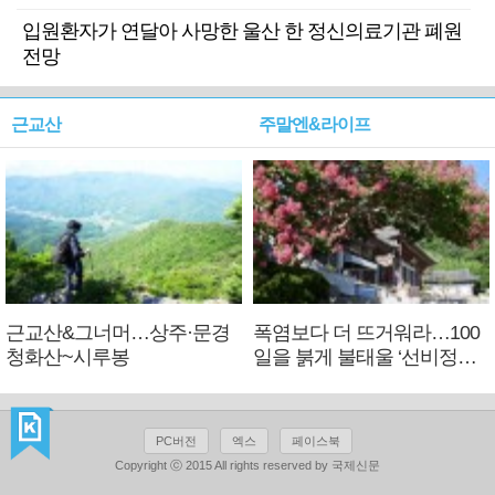
입원환자가 연달아 사망한 울산 한 정신의료기관 폐원
전망
근교산
주말엔&라이프
근교산&그너머…상주·문경
폭염보다 더 뜨거워라…100
청화산~시루봉
일을 붉게 불태울 ‘선비정신’
피었네
PC버전
엑스
페이스북
Copyright ⓒ 2015 All rights reserved by 국제신문