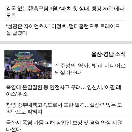
감독 없는 韓축구팀 9월 A매치 첫 상대, 랭킹 25위 에콰
도르
“성공은 자이언츠서” 이정후, 멀티홈런으로 트레이드
설 날렸다
울산·경남 소식
진주성의 역사, 빛과 미디어로
되살아난다
폭염에 온열질환 등 안전사고 우려… 양산시, '어필 레
이스' 취소
창녕 중부내륙고속도로서 포탄 발견…살상력 없는 모
의탄으로 밝혀져
울산시 폭염·가뭄 피해 농업인 보상 및 경영 안정 지원
나선다