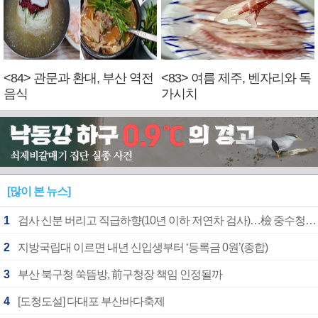
<84> 관문과 환대, 부산 역전
<83> 여름 제주, 벤자리와 독
음식
가시치
[많이 본 뉴스]
1
검사 신분 버리고 직급하향(10년 이하 저연차 검사)…檢 중수청행 기피
2
지방국립대 이르면 내년 신입생부터 ‘등록금 0원’(종합)
3
부산 북구청 쑥뜸방, 前구청장 책임 인정될까
4
[도청도설] 다대포 부산바다축제