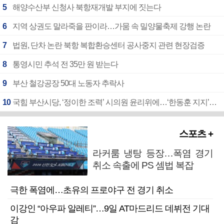
5
해양수산부 신청사 북항재개발 부지에 짓는다
6
지역 상권도 말라죽을 판이라…가뭄 속 밀양물축제 강행 논란
7
법원, 단차 논란 북항 복합환승센터 공사중지 관련 현장검증
8
통영시민 추석 전 35만 원 받는다
9
부산 철강공장 50대 노동자 추락사
10
국힘 부산시당, ‘정이한 조력’ 시의원 윤리위에…‘한동훈 지지’도 신고접수
스포츠 +
라커룸 냉탕 등장…폭염 경기
취소 속출에 PS 셈법 복잡
극한 폭염에…초유의 프로야구 전 경기 취소
이강인 “아우파 알레티”…9일 AT마드리드 데뷔전 기대
감