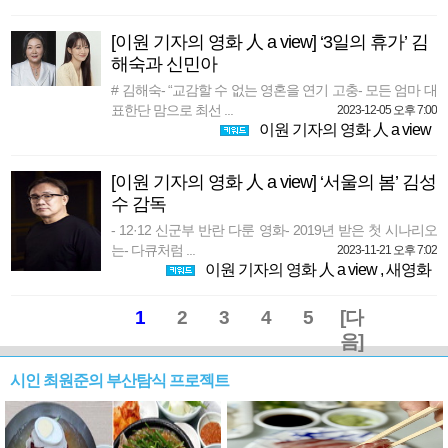
[이원 기자의 영화 人 a view] ‘3일의 휴가’ 김
해숙과 신민아
# 김해숙- “교감할 수 없는 영혼을 연기 고충- 모든 엄마 대
표한단 맘으로 최선 ...
2023-12-05 오후 7:00
이원 기자의 영화 人 a view
[이원 기자의 영화 人 a view] ‘서울의 봄’ 김성
수 감독
- 12·12 신군부 반란 다룬 영화- 2019년 받은 첫 시나리오
는- 다큐처럼 ...
2023-11-21 오후 7:02
이원 기자의 영화 人 a view
,
새영화
1
2
3
4
5
[다
음]
시인 최원준의 부산탐식 프로젝트