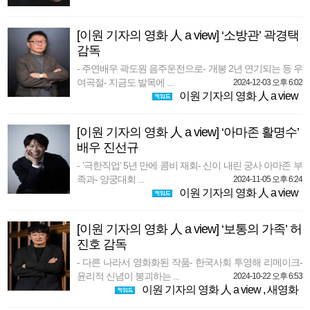
[이원 기자의 영화 人 a view] ‘소방관’ 곽경택
감독
- 주연배우 곽도원 음주운전으로- 개봉 2년 연기되는 등 우
여곡절- 지금도 발목에 ...
2024-12-03 오후 6:02
이원 기자의 영화 人 a view
[이원 기자의 영화 人 a view] ‘아마존 활명수’
배우 진선규
- ‘극한직업’ 5년 만에 콤비 재회- 신이 내린 궁사 아마존 부
족과- 양궁대회 ...
2024-11-05 오후 6:24
이원 기자의 영화 人 a view
[이원 기자의 영화 人 a view] ‘보통의 가족’ 허
진호 감독
- 다른 나라서 영화화된 작품- 한국사회 투영해 리메이크-
윤리적 신념이 붕괴하는 ...
2024-10-22 오후 6:53
이원 기자의 영화 人 a view
,
새영화