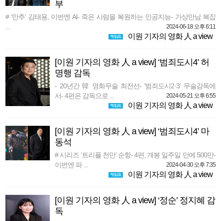
부
# ‘만추’ 김태용, 이번엔 AI- 죽은 사람을 복원하는 인공지능- 가상만남 복잡
...
2024-06-18 오후 6:11
이원 기자의 영화 人 a view
[이원 기자의 영화 人 a view] ‘범죄도시4’ 허
명행 감독
- 20년간 韓 영화무술 최전선- ‘범죄도시2·3’ 무술감독에
서- 4편은 감독으로 ...
2024-05-21 오후 6:55
이원 기자의 영화 人 a view
[이원 기자의 영화 人 a view] ‘범죄도시4’ 마
동석
# 시리즈 ‘트리플 천만’ 순항- 4편, 개봉 일주일 만에 500만-
이번엔 파 ...
2024-04-30 오후 7:35
이원 기자의 영화 人 a view
[이원 기자의 영화 人 a view] ‘정순’ 정지혜 감
독