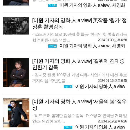
이원 기자의 영화 人 a view
,
새영화
[이원 기자의 영화 人 a view] 美작품 ‘웡카’ 정
정훈 촬영감독
- ‘스토커’시작으로 10년째 美활동- 한국인 첫 美촬영감독
협 정회원- 마초 색깔 ...
2024-01-30 오후 6:58
이원 기자의 영화 人 a view
,
새영화
[이원 기자의 영화 人 a view] ‘길위에 김대중’
민환기 감독
- 김대중 탄생 100주년 기념 다큐- 사업가에서 대선 후보
까지의 삶- 주변인물 ...
2024-01-16 오후 6:45
이원 기자의 영화 人 a view
[이원 기자의 영화 人 a view] ‘서울의 봄’ 정우
성
- ‘비트’부터 함께한 김성수 감독- 캐스팅 때 연락올 거라 믿
었죠- 완강한 요청 ...
2023-12-19 오후 6:26
이원 기자의 영화 人 a view