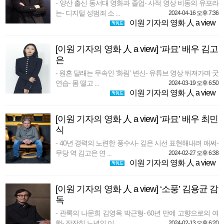
- 양산 출신 동서대 영화과 졸업- 사적 영상 비동의 유포라
는- 디지털 성범죄 소 ...
2024-04-16 오후 7:36
이원 기자의 영화 人 a view
[이원 기자의 영화 人 a view] ‘파묘’ 배우 김고
은
- 원혼 달래는 무속인 ‘화림’ 변신- 유튜브 영상 뒤져가며 굿
연습- 몸 떨고 ...
2024-03-19 오후 6:50
이원 기자의 영화 人 a view
[이원 기자의 영화 人 a view] ‘파묘’ 배우 최민
식
- 40년 경력의 노련한 풍수사- 깊은 시선 표현해내려 애써-
무당 역 김고은 연 ...
2024-02-27 오후 6:38
이원 기자의 영화 人 a view
[이원 기자의 영화 人 a view] ‘소풍’ 김용균 감
독
- 관록의 나문희 김영옥 박근형- 60년 만에 고향으로의 여
행- 잔잔히 노년의 이 ...
2024-02-13 오후 6:20