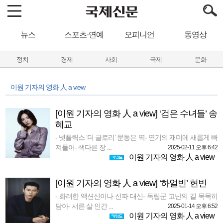
뉴스
스포츠·연예
오피니언
동영상
정치
경제
사회
국제
문화
이원 기자의 영화 人 a view
[이원 기자의 영화 人 a view] ‘검은 수녀들’ 송
혜교
- 넷플릭스 ‘더 글로리’ 문동은 역- 연기의 재미에 새롭게 빠
져들어- 색다른 장 ...
2025-02-11 오후 6:42
이원 기자의 영화 人 a view
[이원 기자의 영화 人 a view] ‘하얼빈’ 현빈
- 화려한 액션신이나 신파 대신- 독립군 고난의 길 묵묵히
담아- 서른 살 인간 ...
2025-01-14 오후 6:52
이원 기자의 영화 人 a view