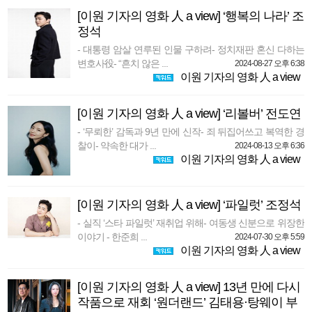
[이원 기자의 영화 人 a view] ‘행복의 나라’ 조
정석
- 대통령 암살 연루된 인물 구하려- 정치재판 혼신 다하는
변호사役- “흔치 않은 ...
2024-08-27 오후 6:38
이원 기자의 영화 人 a view
[이원 기자의 영화 人 a view] ‘리볼버’ 전도연
- ‘무뢰한’ 감독과 9년 만에 신작- 죄 뒤집어쓰고 복역한 경
찰이- 약속한 대가 ...
2024-08-13 오후 6:36
이원 기자의 영화 人 a view
[이원 기자의 영화 人 a view] ‘파일럿’ 조정석
- 실직 ‘스타 파일럿’ 재취업 위해- 여동생 신분으로 위장한
이야기 - 한준희 ...
2024-07-30 오후 5:59
이원 기자의 영화 人 a view
[이원 기자의 영화 人 a view] 13년 만에 다시
작품으로 재회 ‘원더랜드’ 김태용·탕웨이 부