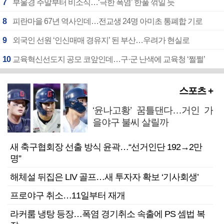
7
부울경 주말부터 비소식…‘극한 폭염’ 한풀 꺾일 듯
8
피란마을 67년 역사인데…전교생 24명 아미초 통폐합 기로
9
외국인 선원 ‘인신매매 경유지’ 된 부산…우려가 현실로
10
교육혁신선도지 공모 코앞인데…구·군 난색에 교육청 ‘쩔쩔’
스포츠 +
‘윤나고황’ 꿈틀댄다…거인 가
을야구 불씨 살릴까
새 축구협회장 선출 방식 윤곽…“선거인단 192→2만
명”
해체설 뒤집은 LIV 골프…새 투자자 확보 ‘기사회생’
프로야구 취소…11일부터 재개
라커룸 냉탕 등장…폭염 경기취소 속출에 PS 셈법 복