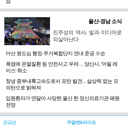
잡
울산·경남 소식
진주성의 역사, 빛과 미디어로
되살아난다
마산 원도심 행정·주거복합단지 연내 준공 수순
폭염에 온열질환 등 안전사고 우려… 양산시, '어필 레
이스' 취소
창녕 중부내륙고속도로서 포탄 발견…살상력 없는 모
의탄으로 밝혀져
입원환자가 연달아 사망한 울산 한 정신의료기관 폐원
전망
근교산
주말엔&라이프