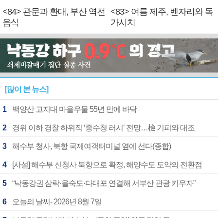
<84> 관문과 환대, 부산 역전
<83> 여름 제주, 벤자리와 독
음식
가시치
[많이 본 뉴스]
1
백양산 고지대 마을우물 55년 만에 바닥
2
경위 이하 경찰 하위직 ‘중수청 러시’ 전망…檢 기피와 대조
3
해수부 청사, 북항 국제여객터미널 옆에 선다(종합)
4
[사설] 해수부 신청사 북항으로 확정, 해양수도 도약의 전환점
5
“낙동강권 삼락·을숙도·다대포 연결해 서부산 관광 키우자”
6
오늘의 날씨- 2026년 8월 7일