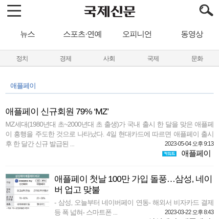
뉴스
스포츠·연예
오피니언
동영상
정치
경제
사회
국제
문화
애플페이
애플페이 신규회원 79% ‘MZ’
MZ세대(1980년대 초~2000년대 초 출생)가 국내 출시 한 달을 맞은 애플페
이 흥행을 주도한 것으로 나타났다. 4일 현대카드에 따르면 애플페이 출시
후 한 달간 신규 발급된 ...
2023-05-04 오후 9:13
애플페이
애플페이 첫날 100만 가입 돌풍…삼성, 네이
버 업고 맞불
- 삼성, 오늘부터 네이버페이 연동- 해외서 비자카드 결제
등 폭 넓혀- 스마트폰 ...
2023-03-22 오후 8:43