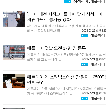
삼성페이
,
애플페이
´페이´ 대전 시작...애플페이 맞서 삼성페이
제휴카드·교통기능 강화
지난 21일 애플의 간편결제 시스템인 ‘애플페이’의 한국 서
비스가 공식화하면서 국 ...
2023-03-22 오전 8:36
애플페이
애플페이 첫날 오전 17만 명 등록
애플과 현대카드는 근거리무선통신(NFC) 결제 서비스 ‘애
플페이’를 21일 국내에 ...
2023-03-21 오후 8:03
애플페이
애플페이 왜 스타벅스에선 안 될까…2500억
원 때문?
애플페이 한국 서비스가 개시됐지만 사용처에 스타벅스
가 쏙 빠졌다. 왜 스타벅스에선 ...
2023-03-21 오후 5:32
애플페이