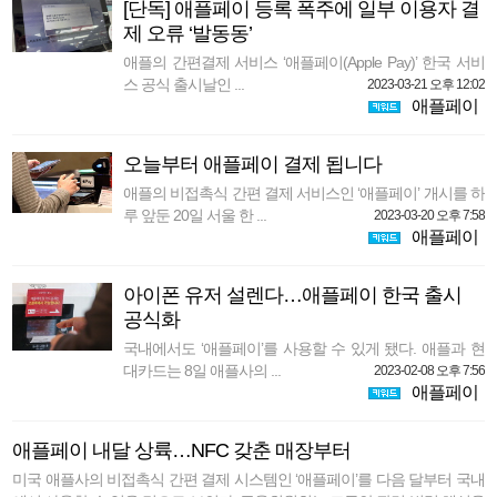
[단독] 애플페이 등록 폭주에 일부 이용자 결
제 오류 ‘발동동’
애플의 간편결제 서비스 ‘애플페이(Apple Pay)’ 한국 서비
스 공식 출시날인 ...
2023-03-21 오후 12:02
애플페이
오늘부터 애플페이 결제 됩니다
애플의 비접촉식 간편 결제 서비스인 ‘애플페이’ 개시를 하
루 앞둔 20일 서울 한 ...
2023-03-20 오후 7:58
애플페이
아이폰 유저 설렌다…애플페이 한국 출시
공식화
국내에서도 ‘애플페이’를 사용할 수 있게 됐다. 애플과 현
대카드는 8일 애플사의 ...
2023-02-08 오후 7:56
애플페이
애플페이 내달 상륙…NFC 갖춘 매장부터
미국 애플사의 비접촉식 간편 결제 시스템인 ‘애플페이’를 다음 달부터 국내