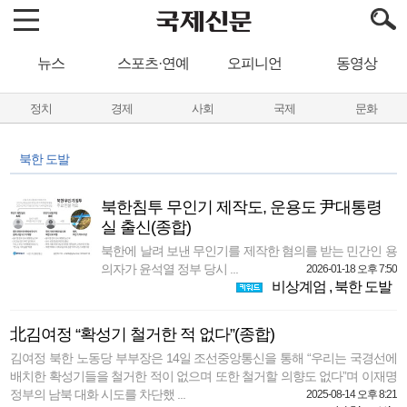
뉴스
스포츠·연예
오피니언
동영상
정치
경제
사회
국제
문화
북한 도발
북한침투 무인기 제작도, 운용도 尹대통령
실 출신(종합)
북한에 날려 보낸 무인기를 제작한 혐의를 받는 민간인 용
의자가 윤석열 정부 당시 ...
2026-01-18 오후 7:50
비상계엄
,
북한 도발
北김여정 “확성기 철거한 적 없다”(종합)
김여정 북한 노동당 부부장은 14일 조선중앙통신을 통해 “우리는 국경선에
배치한 확성기들을 철거한 적이 없으며 또한 철거할 의향도 없다”며 이재명
정부의 남북 대화 시도를 차단했 ...
2025-08-14 오후 8:21