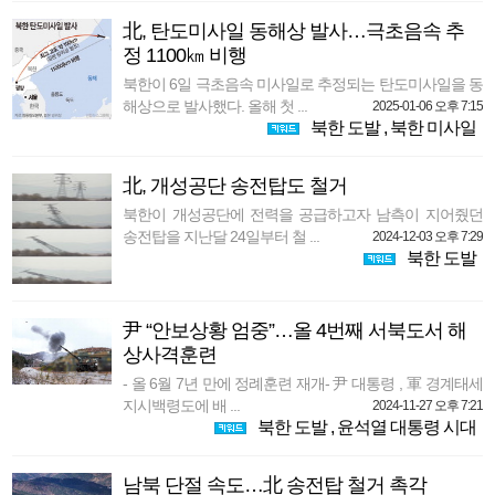
北, 탄도미사일 동해상 발사…극초음속 추
정 1100㎞ 비행
북한이 6일 극초음속 미사일로 추정되는 탄도미사일을 동
해상으로 발사했다. 올해 첫 ...
2025-01-06 오후 7:15
북한 도발
,
북한 미사일
北, 개성공단 송전탑도 철거
북한이 개성공단에 전력을 공급하고자 남측이 지어줬던
송전탑을 지난달 24일부터 철 ...
2024-12-03 오후 7:29
북한 도발
尹 “안보상황 엄중”…올 4번째 서북도서 해
상사격훈련
- 올 6월 7년 만에 정례훈련 재개- 尹 대통령 , 軍 경계태세
지시백령도에 배 ...
2024-11-27 오후 7:21
북한 도발
,
윤석열 대통령 시대
남북 단절 속도…北 송전탑 철거 촉각