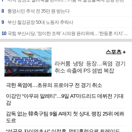
8
통영시민 추석 전 35만 원 받는다
9
부산 철강공장 50대 노동자 추락사
10
국힘 부산시당, ‘정이한 조력’ 시의원 윤리위에…‘한동훈 지지’도 신고접수
스포츠 +
라커룸 냉탕 등장…폭염 경기
취소 속출에 PS 셈법 복잡
극한 폭염에…초유의 프로야구 전 경기 취소
이강인 “아우파 알레티”…9일 AT마드리드 데뷔전 기대
감
감독 없는 韓축구팀 9월 A매치 첫 상대, 랭킹 25위 에콰
도르
“성공은 자이언츠서” 이정후, 멀티홈런으로 트레이드