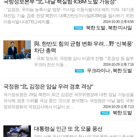
국방정보본부 “北, 내달 핵실험·ICBM 도발 가능성”
- “김정은, 우라늄 농축시설 방문- 미사일 이동식발사대 배치 마쳐- 대기권
재진입 기술 검증 전망”북한이 대륙간탄도미사일(ICBM)을 발사하기 위한
이동식발사대(TEL) 배치를 ...
2024-10-30 오후 6:56
북한 도발
,
북한 미사일
與, 한반도 힘의 균형 변화 우려…野 ‘신북풍’
차단 총력
- 국회 정보위, 국정원 감사 비공개 진행- “北장성 등 일부
우크라 전선 이동 ...
2024-10-29 오후 7:16
우크라이나
,
북한 도발
국정원 “北, 김정은 암살 우려 경호 격상”
국가정보원은 29일 북한이 최근 김정은 국무위원장에 대한 암살 가능성을
의식해 경호 수위를 격상 중인 것으로 분석했다. 국정원은 이날 열린 국회
정보위원회의 국정감사에서 이같이 보 ...
2024-10-29 오후 7:13
북한 도발
대통령실 인근 또 北 오물 풍선
24일 서울 용산 대통령실 청사 인근에 북한 쓰레기 풍선을