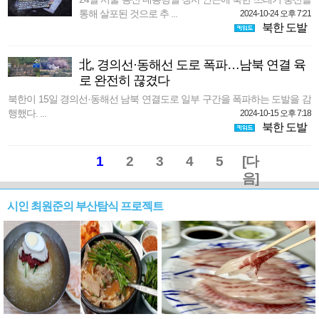
통해 살포된 것으로 추 ...
2024-10-24 오후 7:21
북한 도발
北, 경의선·동해선 도로 폭파…남북 연결 육
로 완전히 끊겼다
북한이 15일 경의선·동해선 남북 연결도로 일부 구간을 폭파하는 도발을 감
행했다. ...
2024-10-15 오후 7:18
북한 도발
1
2
3
4
5
[다
음]
시인 최원준의 부산탐식 프로젝트