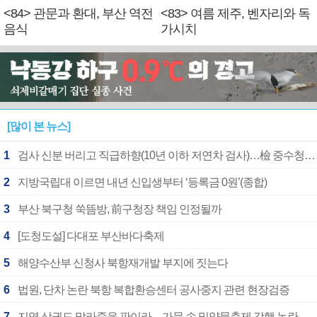
<84> 관문과 환대, 부산 역전
<83> 여름 제주, 벤자리와 독
음식
가시치
[많이 본 뉴스]
1
검사 신분 버리고 직급하향(10년 이하 저연차 검사)…檢 중수청행 기피
2
지방국립대 이르면 내년 신입생부터 ‘등록금 0원’(종합)
3
부산 북구청 쑥뜸방, 前구청장 책임 인정될까
4
[도청도설] 다대포 부산바다축제
5
해양수산부 신청사 북항재개발 부지에 짓는다
6
법원, 단차 논란 북항 복합환승센터 공사중지 관련 현장검증
7
지역 상권도 말라죽을 판이라…가뭄 속 밀양물축제 강행 논란