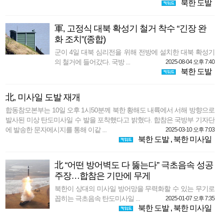
북한 도발
軍, 고정식 대북 확성기 철거 착수 “긴장 완
화 조치”(종합)
군이 4일 대북 심리전을 위해 전방에 설치한 대북 확성기
의 철거에 들어갔다. 국방 ...
2025-08-04 오후 7:40
북한 도발
北, 미사일 도발 재개
합동참모본부는 10일 오후 1시50분께 북한 황해도 내륙에서 서해 방향으로
발사된 미상 탄도미사일 수 발을 포착했다고 밝혔다. 합참은 국방부 기자단
에 발송한 문자메시지를 통해 이같 ...
2025-03-10 오후 7:03
북한 도발
,
북한 미사일
北 “어떤 방어벽도 다 뚫는다” 극초음속 성공
주장…합참은 기만에 무게
북한이 상대의 미사일 방어망을 무력화할 수 있는 무기로
꼽히는 극초음속 탄도미사일 ...
2025-01-07 오후 7:35
북한 도발
,
북한 미사일