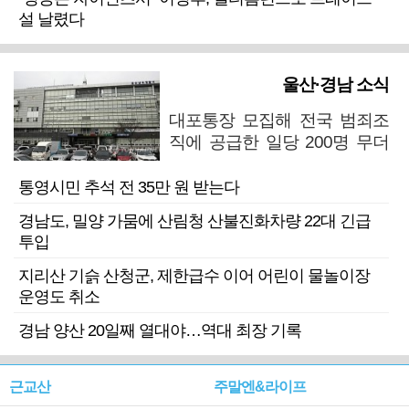
설 날렸다
울산·경남 소식
대포통장 모집해 전국 범죄조
직에 공급한 일당 200명 무더
기 검거
통영시민 추석 전 35만 원 받는다
경남도, 밀양 가뭄에 산림청 산불진화차량 22대 긴급
투입
지리산 기슭 산청군, 제한급수 이어 어린이 물놀이장
운영도 취소
경남 양산 20일째 열대야…역대 최장 기록
근교산
주말엔&라이프