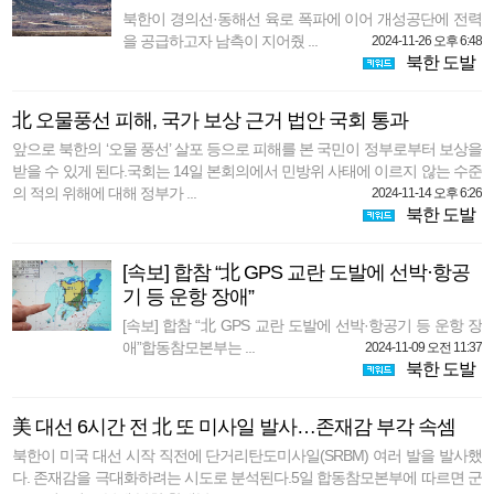
북한이 경의선·동해선 육로 폭파에 이어 개성공단에 전력
을 공급하고자 남측이 지어줬 ...
2024-11-26 오후 6:48
북한 도발
北 오물풍선 피해, 국가 보상 근거 법안 국회 통과
앞으로 북한의 ‘오물 풍선’ 살포 등으로 피해를 본 국민이 정부로부터 보상을
받을 수 있게 된다.국회는 14일 본회의에서 민방위 사태에 이르지 않는 수준
의 적의 위해에 대해 정부가 ...
2024-11-14 오후 6:26
북한 도발
[속보] 합참 “北 GPS 교란 도발에 선박·항공
기 등 운항 장애”
[속보] 합참 “北 GPS 교란 도발에 선박·항공기 등 운항 장
애”합동참모본부는 ...
2024-11-09 오전 11:37
북한 도발
美 대선 6시간 전 北 또 미사일 발사…존재감 부각 속셈
북한이 미국 대선 시작 직전에 단거리탄도미사일(SRBM) 여러 발을 발사했
다. 존재감을 극대화하려는 시도로 분석된다.5일 합동참모본부에 따르면 군