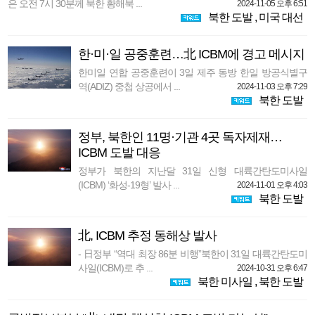
은 오전 7시 30분께 북한 황해북 ...
2024-11-05 오후 6:51
북한 도발
,
미국 대선
한·미·일 공중훈련…北 ICBM에 경고 메시지
한미일 연합 공중훈련이 3일 제주 동방 한일 방공식별구
역(ADIZ) 중첩 상공에서 ...
2024-11-03 오후 7:29
북한 도발
정부, 북한인 11명·기관 4곳 독자제재…
ICBM 도발 대응
정부가 북한의 지난달 31일 신형 대륙간탄도미사일
(ICBM) ‘화성-19형’ 발사 ...
2024-11-01 오후 4:03
북한 도발
北, ICBM 추정 동해상 발사
- 日정부 “역대 최장 86분 비행”북한이 31일 대륙간탄도미
사일(ICBM)로 추 ...
2024-10-31 오후 6:47
북한 미사일
,
북한 도발