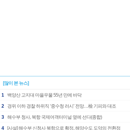
1182개팀 전수조사
확정
[많이 본 뉴스]
1
백양산 고지대 마을우물 55년 만에 바닥
2
경위 이하 경찰 하위직 ‘중수청 러시’ 전망…檢 기피와 대조
3
해수부 청사, 북항 국제여객터미널 옆에 선다(종합)
4
[사설] 해수부 신청사 북항으로 확정, 해양수도 도약의 전환점