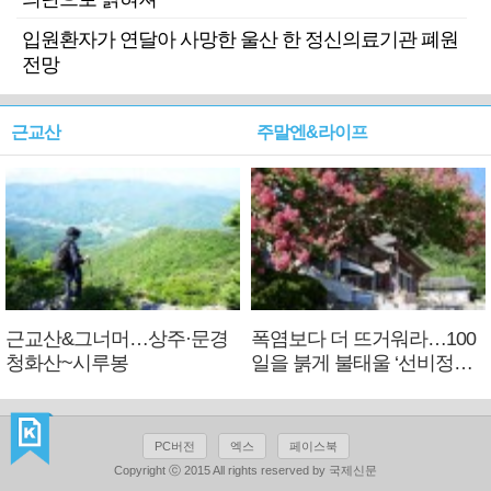
입원환자가 연달아 사망한 울산 한 정신의료기관 폐원
전망
근교산
주말엔&라이프
근교산&그너머…상주·문경
폭염보다 더 뜨거워라…100
청화산~시루봉
일을 붉게 불태울 ‘선비정신’
피었네
PC버전
엑스
페이스북
Copyright ⓒ 2015 All rights reserved by 국제신문