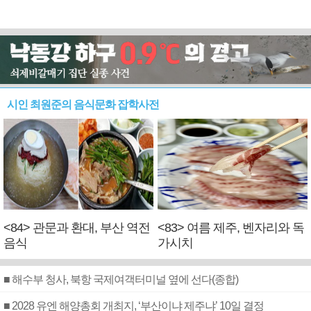
시인 최원준의 음식문화 잡학사전
<84> 관문과 환대, 부산 역전
<83> 여름 제주, 벤자리와 독
음식
가시치
■ 해수부 청사, 북항 국제여객터미널 옆에 선다(종합)
■ 2028 유엔 해양총회 개최지, ‘부산이냐 제주냐’ 10일 결정