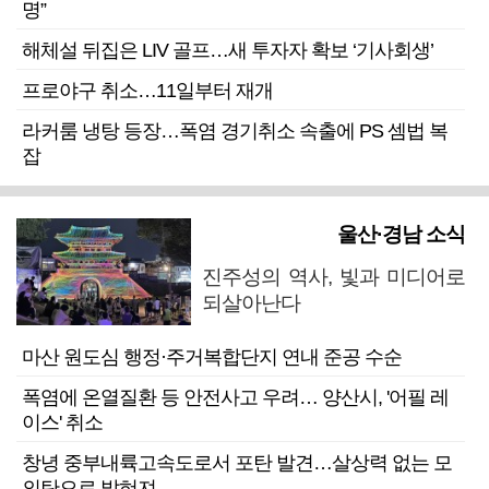
명”
해체설 뒤집은 LIV 골프…새 투자자 확보 ‘기사회생’
프로야구 취소…11일부터 재개
라커룸 냉탕 등장…폭염 경기취소 속출에 PS 셈법 복
잡
울산·경남 소식
진주성의 역사, 빛과 미디어로
되살아난다
마산 원도심 행정·주거복합단지 연내 준공 수순
폭염에 온열질환 등 안전사고 우려… 양산시, '어필 레
이스' 취소
창녕 중부내륙고속도로서 포탄 발견…살상력 없는 모
의탄으로 밝혀져