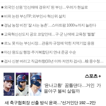
■ 외국인 선원 ‘인신매매 경유지’ 된 부산…우려가 현실로
■ 비위 논란 부산TP, 외부인사 혁신위 설치
■ 경남 농정 비전 ‘잘 사는 농촌’…스마트팜 1000㏊까지 늘린다
■ 교육혁신선도지 공모 코앞인데…구·군 난색에 교육청 ‘쩔쩔’
■ 르노 못 타는 부산시장…관용차 규정에 막힌 지역기업 응원
■ 마산 원도심 행정·주거복합단지 연내 준공 수순
■ 검사 신분 버리고 직급하향(10년 이하 저연차 검사)…檢 중수청행 기피
스포츠 +
‘윤나고황’ 꿈틀댄다…거인 가
을야구 불씨 살릴까
새 축구협회장 선출 방식 윤곽…“선거인단 192→2만