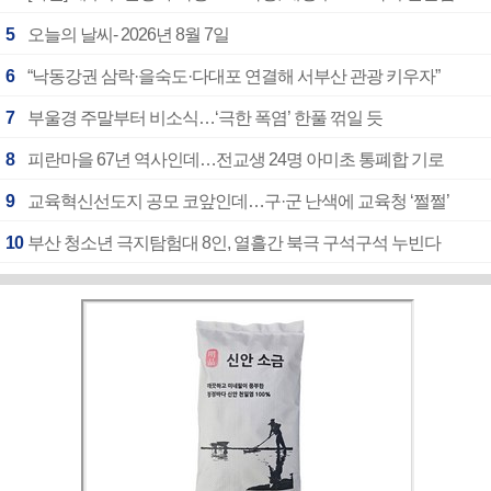
5
오늘의 날씨- 2026년 8월 7일
6
“낙동강권 삼락·을숙도·다대포 연결해 서부산 관광 키우자”
7
부울경 주말부터 비소식…‘극한 폭염’ 한풀 꺾일 듯
8
피란마을 67년 역사인데…전교생 24명 아미초 통폐합 기로
9
교육혁신선도지 공모 코앞인데…구·군 난색에 교육청 ‘쩔쩔’
10
부산 청소년 극지탐험대 8인, 열흘간 북극 구석구석 누빈다