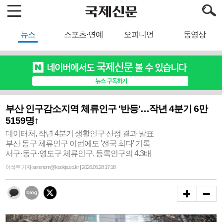
뉴스
스포츠·연예
오피니언
동영상
부산 인구감소지역 체류인구 '반등'…작년 4분기 6만
5159명↑
데이터처, 작년 4분기 생활인구 산정 결과 발표
부산 동구 체류인구 이번에도 '전국 최다' 기록
서구·동구·영도구 체류인구, 등록인구의 4.3배
이석주 기자 serenom@kookje.co.kr | 2026.05.28 17:18