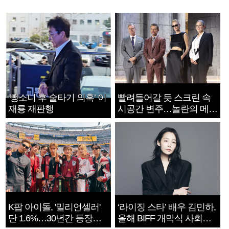
‘뺑소니 후 술타기 의혹’ 이
빨려들어갈 듯 스크린 속
재룡 재판행
시공간 변주…놀란의 메시
지는 ‘전쟁 속죄’
K팝 아이돌, '밀리언셀러'
‘라이징 스타’ 배우 김민하,
단 1.6%…30년간 등장
올해 BIFF 개막식 사회자