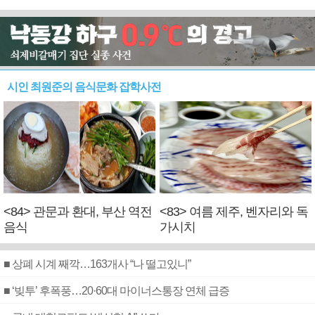
시인 최원준의 음식문화 잡학사전
<84> 관문과 환대, 부산 역전
<83> 여름 제주, 벤자리와 독
음식
가시치
■ 상폐 시계 째깍…163개사 “나 떨고있니”
■ ‘빚투’ 후폭풍…20·60대 마이너스통장 연체 급증