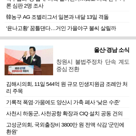
론 심판 2명 조사
韓농구 AG 조별리그서 일본과 내달 13일 격돌
‘윤나고황’ 꿈틀댄다…거인 가을야구 불씨 살릴까
울산·경남 소식
창원시 불법주정차 단속 계도
중심 전환
김해시의회, 11일 544억 원 규모 민생지원금 조례안 처
리 주목
기록적 폭염·가뭄에도 양산시 가축 폐사 ‘낮은 수준’
사천시 하동군, 사천공항 확장과 CIQ 설치 공동 건의
고성군의회, 국외출장비 3800만 원 전액 삭감 '군민에
환원'