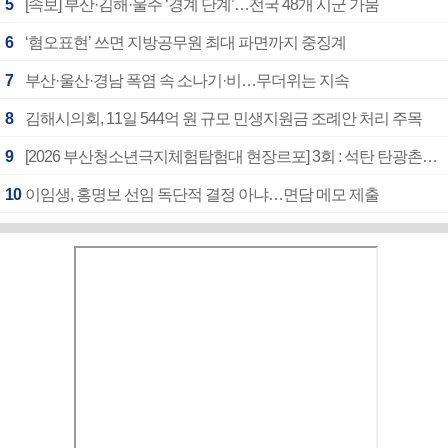
5
[속보] 부산·김해·울주 ‘경계 단계’…전국 48개 시군 가뭄
6
‘혐오표현’ 쓰면 지방공무원 최대 파면까지 중징계
7
부산·울산·경남 폭염 속 소나기·비…무더위는 지속
8
김해시의회, 11일 544억 원 규모 민생지원금 조례안 처리 주목
9
[2026 부산청소년극지체험탐험대 현장르포] 3회 : 석탄 탄광촌에서 북극 연구의 중심지로
10
이임생, 홍명보 선임 독단적 결정 아냐…면담 메모 제출