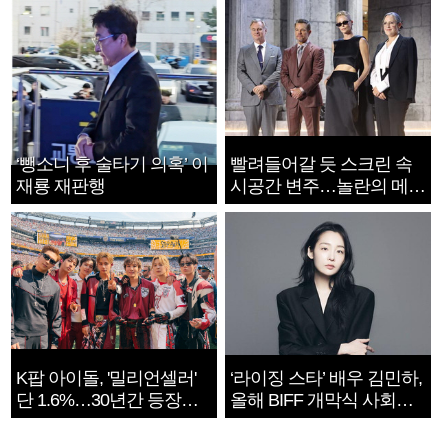
‘뺑소니 후 술타기 의혹’ 이
빨려들어갈 듯 스크린 속
재룡 재판행
시공간 변주…놀란의 메시
지는 ‘전쟁 속죄’
K팝 아이돌, '밀리언셀러'
‘라이징 스타’ 배우 김민하,
단 1.6%…30년간 등장
올해 BIFF 개막식 사회자
1182개팀 전수조사
확정