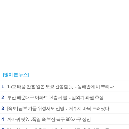
[많이 본 뉴스]
1
15호 태풍 찬홈 일본 도쿄 관통할 듯…동해안에 비 뿌리나
2
부산 해운대구 아파트 14층서 불…실외기 과열 추정
3
[속보] 남부 가뭄 위성서도 선명…저수지 바닥 드러났다
4
까마귀 탓?…폭염 속 부산 북구 986가구 정전