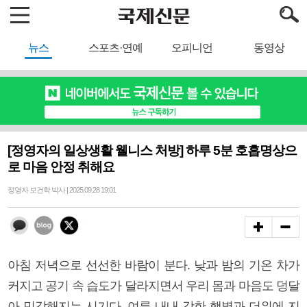
뉴스
스포츠·연예
오피니언
동영상
[정영자의 일상생활 웰니스 처방] 하루 5분 호흡명상으
로 마음 안정 취해요
정영자 보건학 박사 | 2025.09.28 19:01
아침 저녁으로 선선한 바람이 분다. 낮과 밤의 기온 차가
커지고 공기 속 습도가 달라지면서 우리 몸과 마음도 덩달
아 민감해지는 시기다. 여름 내내 강한 햇볕과 더위에 지