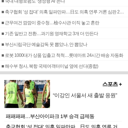
■ 국내 대형로펌도 ‘생성형 AI’ 쓴다
■ 축구협회 ‘성 접대’ 의혹 일파만파…日도 의혹 연루 거론 심판 2명 조사
■ 근무여건 깜깜이 중수청…檢수사관 이직 놓고 혼란
■ 기존 일반고 전환…과기원 영재학교 3개 더 만든다
■ 부산시립극단 예술감독 못 뽑았나, 안 뽑았나
■ 로봇 1000대가 상품 입출고 척척…롯데마트 24시간 배송 자동화
■ 해수부 청사, 북항 국제여객터미널 옆에 선다(종합)
스포츠 +
“이강인 서울서 새 출발 응원”
패패패패…부산아이파크 1부 승격 급제동
축구협회 ‘성 접대’ 의혹 일파만파…日도 의혹 연루 거