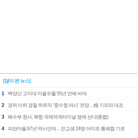
[많이 본 뉴스]
1
백양산 고지대 마을우물 55년 만에 바닥
2
경위 이하 경찰 하위직 ‘중수청 러시’ 전망…檢 기피와 대조
3
해수부 청사, 북항 국제여객터미널 옆에 선다(종합)
4
피란마을 67년 역사인데…전교생 24명 아미초 통폐합 기로