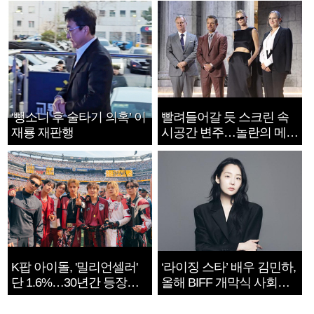
‘뺑소니 후 술타기 의혹’ 이
빨려들어갈 듯 스크린 속
재룡 재판행
시공간 변주…놀란의 메시
지는 ‘전쟁 속죄’
K팝 아이돌, '밀리언셀러'
‘라이징 스타’ 배우 김민하,
단 1.6%…30년간 등장
올해 BIFF 개막식 사회자
1182개팀 전수조사
확정