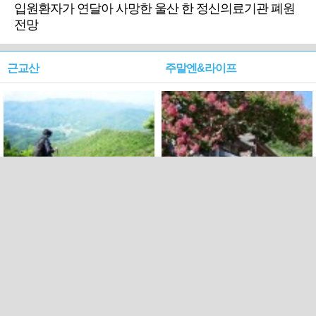
입원환자가 연달아 사망한 울산 한 정신의료기관 폐원
전망
근교산
주말엔&라이프
근교산&그너머…상주·문경
폭염보다 더 뜨거워라…100
청화산~시루봉
일을 붉게 불태울 ‘선비정신’
피었네
PC버전
엑스
페이스북
Copyright ⓒ 2015 All rights reserved by 국제신문