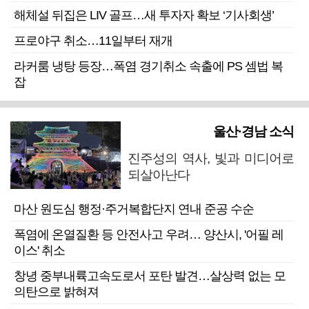
해체설 뒤집은 LIV 골프…새 투자자 확보 ‘기사회생’
프로야구 취소…11일부터 재개
라커룸 냉탕 등장…폭염 경기취소 속출에 PS 셈법 복
잡
울산·경남 소식
진주성의 역사, 빛과 미디어로
되살아난다
마산 원도심 행정·주거복합단지 연내 준공 수순
폭염에 온열질환 등 안전사고 우려… 양산시, '어필 레
이스' 취소
창녕 중부내륙고속도로서 포탄 발견…살상력 없는 모
의탄으로 밝혀져