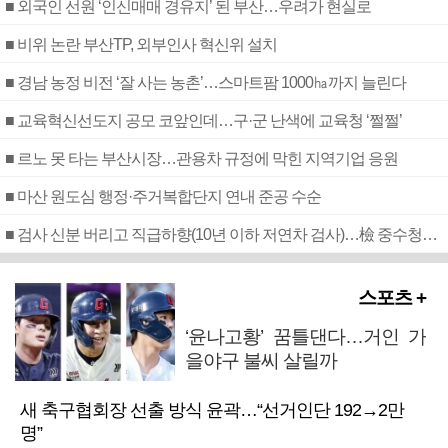
■ 외국인 선원 ‘인신매매 경유지’ 된 부산…우려가 현실로
■ 비위 논란 부산TP, 외부인사 혁신위 설치
■ 경남 농정 비전 ‘잘 사는 농촌’…스마트팜 1000㏊까지 늘린다
■ 교육혁신선도지 공모 코앞인데…구·군 난색에 교육청 ‘쩔쩔’
■ 르노 못 타는 부산시장…관용차 규정에 막힌 지역기업 응원
■ 마산 원도심 행정·주거복합단지 연내 준공 수순
■ 검사 신분 버리고 직급하향(10년 이하 저연차 검사)…檢 중수청행 기피
스포츠 +
‘윤나고황’ 꿈틀댄다…거인 가
을야구 불씨 살릴까
새 축구협회장 선출 방식 윤곽…“선거인단 192→2만
명”