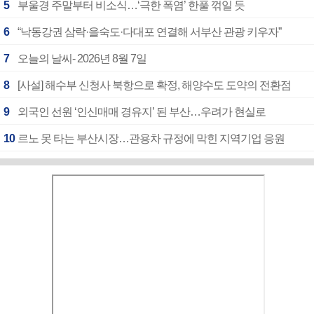
5
부울경 주말부터 비소식…‘극한 폭염’ 한풀 꺾일 듯
6
“낙동강권 삼락·을숙도·다대포 연결해 서부산 관광 키우자”
7
오늘의 날씨- 2026년 8월 7일
8
[사설] 해수부 신청사 북항으로 확정, 해양수도 도약의 전환점
9
외국인 선원 ‘인신매매 경유지’ 된 부산…우려가 현실로
10
르노 못 타는 부산시장…관용차 규정에 막힌 지역기업 응원