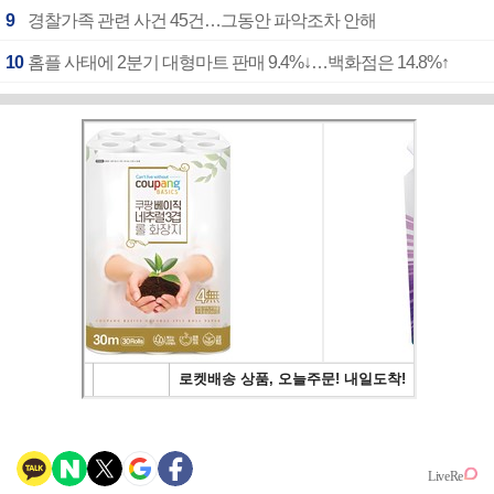
9
경찰가족 관련 사건 45건…그동안 파악조차 안해
10
홈플 사태에 2분기 대형마트 판매 9.4%↓…백화점은 14.8%↑