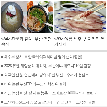
<84> 관문과 환대, 부산 역전
<83> 여름 제주, 벤자리와 독
음식
가시치
■ 해수부 청사, 북항 국제여객터미널 옆에 선다(종합)
■ 2028 유엔 해양총회 개최지, ‘부산이냐 제주냐’ 10일 결정
■ 외국인 선원 ‘인신매매 경유지’ 된 부산…우려가 현실로
■ 비위 논란 부산TP, 외부인사 혁신위 설치
■ 경남 농정 비전 ‘잘 사는 농촌’…스마트팜 1000㏊까지 늘린다
■ 교육혁신선도지 공모 코앞인데…구·군 난색에 교육청 ‘쩔쩔’