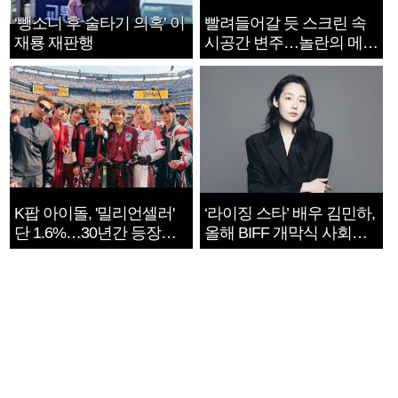
‘뺑소니 후 술타기 의혹’ 이
빨려들어갈 듯 스크린 속
재룡 재판행
시공간 변주…놀란의 메시
지는 ‘전쟁 속죄’
K팝 아이돌, '밀리언셀러'
‘라이징 스타’ 배우 김민하,
단 1.6%…30년간 등장
올해 BIFF 개막식 사회자
1182개팀 전수조사
확정