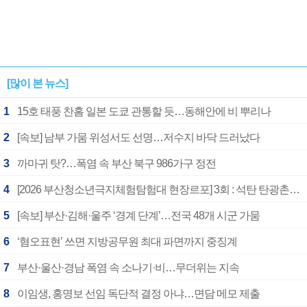
[많이 본 뉴스]
1
15호 태풍 찬홈 일본 도쿄 관통할 듯…동해안에 비 뿌리나
2
[속보] 남부 가뭄 위성서도 선명…저수지 바닥 드러났다
3
까마귀 탓?…폭염 속 부산 북구 986가구 정전
4
[2026 부산청소년극지체험탐험대 현장르포] 3회 : 석탄 탄광촌에서 북극 연구의 중심지로
5
[속보] 부산·김해·울주 ‘경계 단계’…전국 48개 시군 가뭄
6
‘혐오표현’ 쓰면 지방공무원 최대 파면까지 중징계
7
부산·울산·경남 폭염 속 소나기·비…무더위는 지속
8
이임생, 홍명보 선임 독단적 결정 아냐…면담 메모 제출