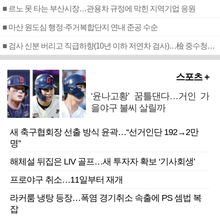
■ 르노 못 타는 부산시장…관용차 규정에 막힌 지역기업 응원
■ 마산 원도심 행정·주거복합단지 연내 준공 수순
■ 검사 신분 버리고 직급하향(10년 이하 저연차 검사)…檢 중수청행 기피
스포츠 +
‘윤나고황’ 꿈틀댄다…거인 가
을야구 불씨 살릴까
새 축구협회장 선출 방식 윤곽…“선거인단 192→2만
명”
해체설 뒤집은 LIV 골프…새 투자자 확보 ‘기사회생’
프로야구 취소…11일부터 재개
라커룸 냉탕 등장…폭염 경기취소 속출에 PS 셈법 복
잡