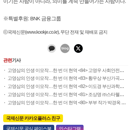
이기는 사람이 아니라, 의미를 계속 만들어가는 사람이다.
※특별후원: BNK 금융그룹
ⓒ국제신문(www.kookje.co.kr), 무단 전재 및 재배포 금지
관련
기사
고영삼의 인생 이모작…한 번 더 현역 <84> 고영우 사회안전예방중앙회 부산시협회장
고영삼의 인생 이모작…한 번 더 현역 <83> 황우상 부산가곡협회장
고영삼의 인생 이모작…한 번 더 현역 <82> 이도경 부산과학기술대 교수
고영삼의 인생 이모작…한 번 더 현역 <81> 조상명 ㈜스타웰즈 대표이사
고영삼의 인생 이모작…한 번 더 현역 <80> 부부 작가 박경옥 강찬영
국제신문 카카오플러스 친구
국제신문 공식 페이스북
인스타그램