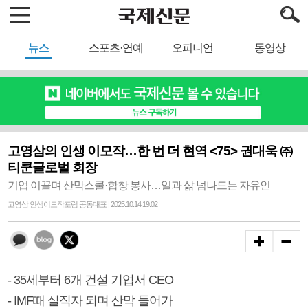
뉴스
스포츠·연예
오피니언
동영상
고영삼의 인생 이모작…한 번 더 현역 <75> 권대욱 ㈜
티쿤글로벌 회장
기업 이끌며 산막스쿨·합창 봉사…일과 삶 넘나드는 자유인
고영삼 인생이모작포럼 공동대표 | 2025.10.14 19:02
- 35세부터 6개 건설 기업서 CEO
- IMF때 실직자 되며 산막 들어가