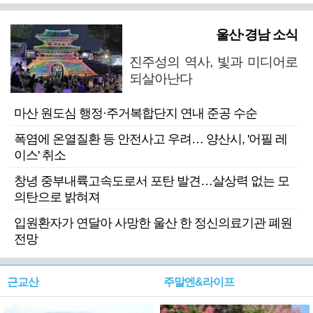
울산·경남 소식
진주성의 역사, 빛과 미디어로
되살아난다
마산 원도심 행정·주거복합단지 연내 준공 수순
폭염에 온열질환 등 안전사고 우려… 양산시, '어필 레
이스' 취소
창녕 중부내륙고속도로서 포탄 발견…살상력 없는 모
의탄으로 밝혀져
입원환자가 연달아 사망한 울산 한 정신의료기관 폐원
전망
근교산
주말엔&라이프